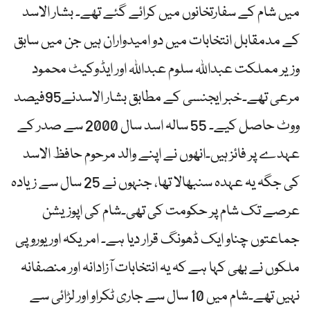
میں شام کے سفارتخانوں میں کرائے گئے تھے۔ بشار الاسد
کے مدمقابل انتخابات میں دو امیدواران ہیں جن میں سابق
وزیر مملکت عبداللہ سلوم عبداللہ اور ایڈوکیٹ محمود
مرعی تھے۔خبر ایجنسی کے مطابق بشار الاسدنے95فیصد
ووٹ حاصل کیے۔ 55 سالہ اسد سال 2000 سے صدر کے
عہدے پر فائز ہیں۔انھوں نے اپنے والد مرحوم حافظ الاسد
کی جگہ یہ عہدہ سنبھالا تھا، جنہوں نے 25 سال سے زیادہ
عرصے تک شام پر حکومت کی تھی۔شام کی اپوزیشن
جماعتوں چناو ایک ڈھونگ قرار دیا ہے۔ امریکہ اور یوروپی
ملکوں نے بھی کہا ہے کہ یہ انتخابات آزادانہ اور منصفانہ
نہیں تھے۔شام میں 10 سال سے جاری ٹکراو اور لڑائی سے