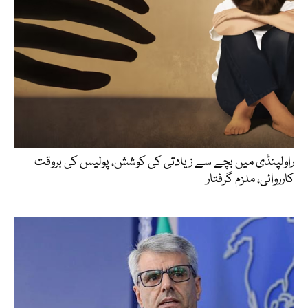
راولپنڈی میں بچے سے زیادتی کی کوشش، پولیس کی بروقت
کارروائی، ملزم گرفتار