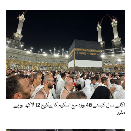
اگلے سال کیلئے 40 روزہ حج اسکیم کا پیکیج 12 لاکھ روپے
مقرر