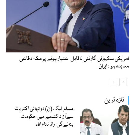
امریکی سکیورٹی گارنٹی ناقابل اعتبار ہونے پر مکہ دفاعی
معاہدہ ہوا: ایران
تازہ ترین
مسلم لیگ (ن) دو تہائی اکثریت
سے آزاد کشمیر میں حکومت
بنائے گی: رانا ثناء اللہ