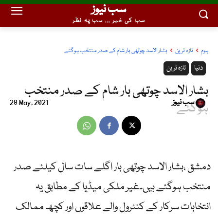
سب نیوز
سب کی خبر ... سب پہ نظر
ہوم
تازہ ترین
بشار الاسد چوتھی بار شام کے صدر منتخب ہوگئے
دنیا
تازہ ترین
بشار الاسد چوتھی بار شام کے صدر منتخب
سب نیوز
28 May, 2021
ہوگئے
دمشق ،بشار الاسد چوتھی بار اگلے سات سال کیلئے صدر
منتخب ہوگئے ہیں۔غیر ملکی میڈیا کے مطابق یہ
انتخابات سرکار کے کنٹرول والے علاقوں اور کچھ ممالک