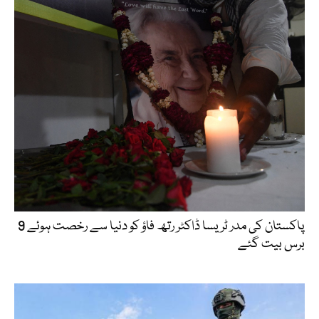
پاکستان کی مدر ٹریسا ڈاکٹر رتھ فاؤ کو دنیا سے رخصت ہوئے 9
برس بیت گئے