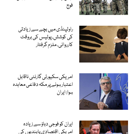
فوج
راولپنڈی میں بچے سے زیادتی
کی کوشش، پولیس کی بروقت
کارروائی، ملزم گرفتار
امریکی سکیورٹی گارنٹی ناقابل
اعتبار ہونے پر مکہ دفاعی معاہدہ
ہوا: ایران
ایران کو فوجی دباؤ سے زیادہ
امریکی اقتصادی پابندیوں کی