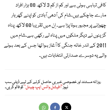
کافی تباہی ہوئی ہے اور کم از کم 3 لاکھ 88 ہزار افراد
مارے جاچکے ہیں۔شام کی آدھی آبادی کو اپنے گھر بار
چھوڑنے پر مجبور ہونا پڑا ہے۔ اِن میں تقریبا 60 لاکھ پناہ
گزینوں نے دیگر ملکوں میں پناہ لے رکھی ہے۔شام میں
2011 کے اندر خانہ جنگی کا آغاز ہوا تھا جس کے بعد ہونے
والے یہ دوسرے صدارتی انتخابات ہیں۔
روزانہ مستند اور خصوصی خبریں حاصل کرنے کے لیے ڈیلی سب
نیوز
"آفیشل واٹس ایپ چینل"
کو فالو کریں۔