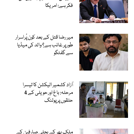
فکر ہے: امریکا
میر رضا قتل کے بعد کون پُراسرار
طور پر غائب ہے؟ والد کی میڈیا
سے گفتگو
آزاد کشمیر الیکشن کا تیسرا
مرحلہ: باغ اور حویلی کے 4
حلقوں پر پولنگ
ملک بھر کے بجلی صارفین کے