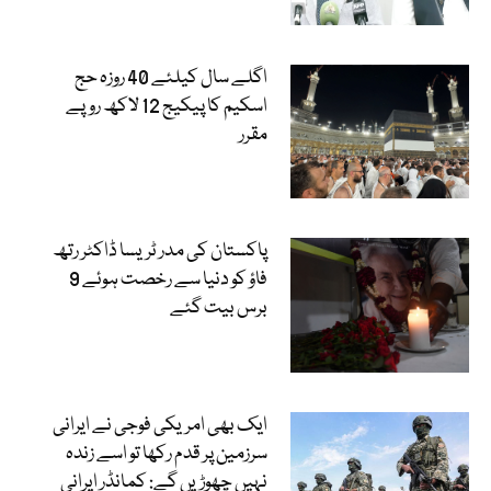
اگلے سال کیلئے 40 روزہ حج
اسکیم کا پیکیج 12 لاکھ روپے
مقرر
پاکستان کی مدر ٹریسا ڈاکٹر رتھ
فاؤ کو دنیا سے رخصت ہوئے 9
برس بیت گئے
ایک بھی امریکی فوجی نے ایرانی
سرزمین پر قدم رکھا تو اسے زندہ
نہیں چھوڑیں گے: کمانڈر ایرانی