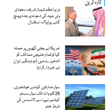
تازہ ترین
وزیراعظم شہباز شریف سعودی
ولی عہد کی دعوت پر جدہ پہنچ
گئے ،پرتپاک استقبال
امریکا نے بجلی گھروں پر حملہ
کیا تو تمام خلیجی ممالک کو
اندھیرے میں ڈبو دینگے، ایران
نے خبردار کر دیا
سولر صارفین کیلئے خوشخبری ،
25کلو واٹ تک سولر سسٹم
کیلئے نیپرا سے لائسنس کی
شرط ختم