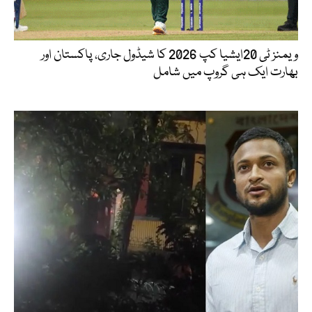
ویمنز ٹی 20ایشیا کپ 2026 کا شیڈول جاری، پاکستان اور
بھارت ایک ہی گروپ میں شامل