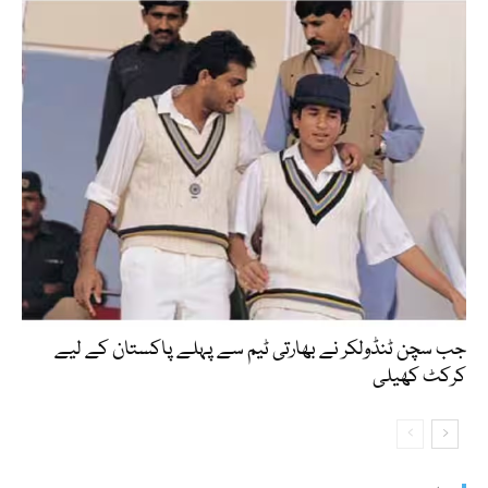
جب سچن ٹنڈولکر نے بھارتی ٹیم سے پہلے پاکستان کے لیے
کرکٹ کھیلی