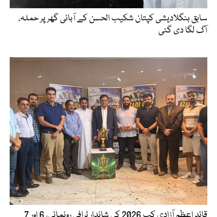
سابق بنگلادیشی کپتان شکیب الحسن کے آبائی گھر پر حملہ،
آگ لگا دی گئی
قائدِ اعظم آزادی کپ 2026 کی شاندار ٹرافی رونمائی، 6 اور 7