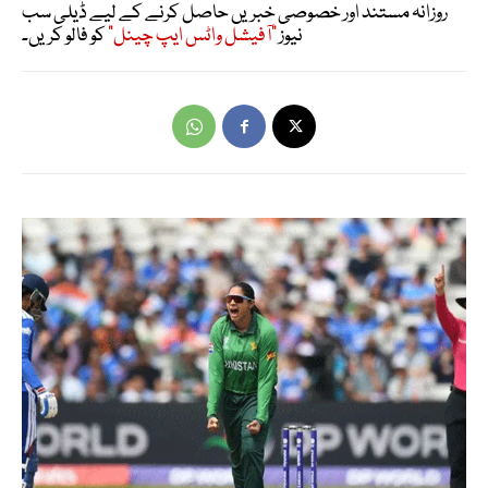
روزانہ مستند اور خصوصی خبریں حاصل کرنے کے لیے ڈیلی سب
نیوز
"آفیشل واٹس ایپ چینل"
کو فالو کریں۔