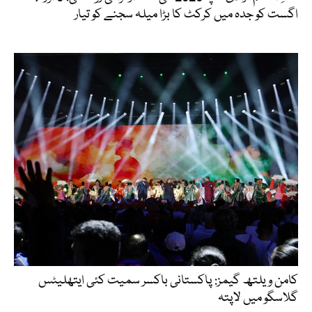
اگست کو جدہ میں کرکٹ کا بڑا میلہ سجنے کو تیار
کامن ویلتھ گیمز: پاکستانی باکسر سمیت کئی ایتھلیٹس
گلاسگو میں لاپتہ