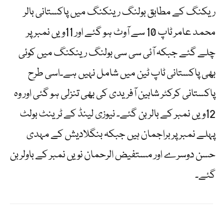
ریکنگ کے مطابق بولنگ رینکنگ میں پاکستانی بالر
محمد عامر ٹاپ 10 سے آوٹ ہو گئے اور 11ویں نمبر پر
چلے گئے جبکہ آئی سی سی بولنگ رینکنگ میں کوئی
بھی پاکستانی ٹاپ ٹین میں شامل نہیں ہے۔اسی طرح
پاکستانی کرکٹر شاہین آفریدی کی بھی تنزلی ہو گئی اور وہ
12ویں نمبر کے بالر بن گئے۔ نیوزی لینڈ کے ٹرینٹ بولٹ
پہلے نمبر پر براجمان ہیں جبکہ بنگلادیش کے مہدی
حسن دوسرے اور مستفیض الرحمان نویں نمبر کے باولر بن
گئے۔