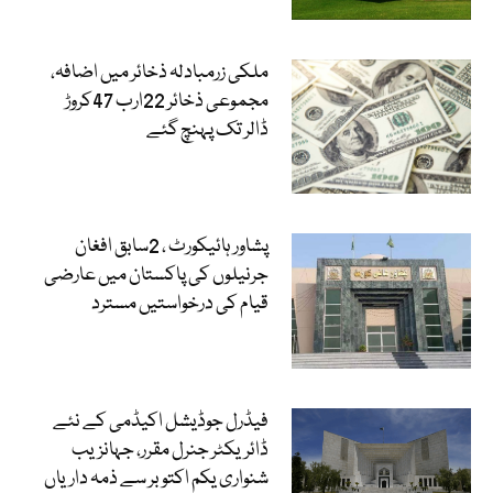
ملکی زرمبادلہ ذخائر میں اضافہ،
مجموعی ذخائر 22ارب 47کروڑ
ڈالر تک پہنچ گئے
پشاور ہائیکورٹ ، 2سابق افغان
جرنیلوں کی پاکستان میں عارضی
قیام کی درخواستیں مسترد
فیڈرل جوڈیشل اکیڈمی کے نئے
ڈائریکٹر جنرل مقرر، جہانزیب
شنواری یکم اکتوبر سے ذمہ داریاں