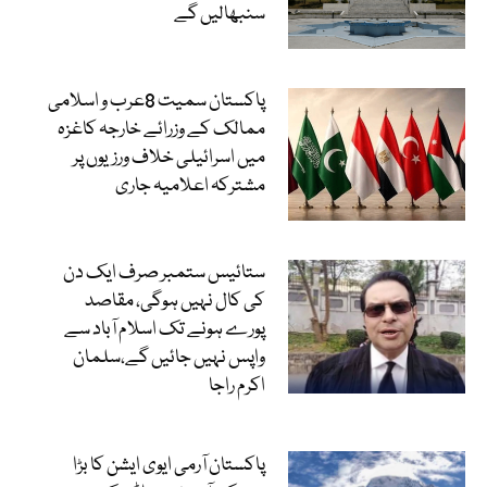
سنبھالیں گے
پاکستان سمیت 8عرب و اسلامی
ممالک کے وزرائے خارجہ کاغزہ
میں اسرائیلی خلاف ورزیوں پر
مشترکہ اعلامیہ جاری
ستائیس ستمبر صرف ایک دن
کی کال نہیں ہوگی، مقاصد
پورے ہونے تک اسلام آباد سے
واپس نہیں جائیں گے،سلمان
اکرم راجا
پاکستان آرمی ایوی ایشن کا بڑا