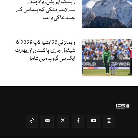
ریسکیو آپریشن، براڈ پیک
سے7غیر ملکی کوہ پیمائوں کے
جسد خاکی برآمد
ویمنز ٹی 20ایشیا کپ 2026 کا
شیڈول جاری، پاکستان اور بھارت
ایک ہی گروپ میں شامل