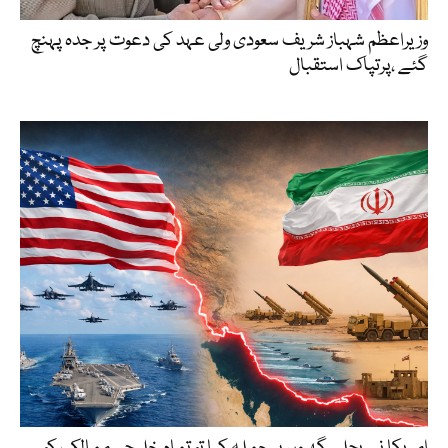
وزیراعظم شہباز شریف سعودی ولی عہد کی دعوت پر جدہ پہنچ
گئے ،پرتپاک استقبال
امریکا نے بجلی گھروں پر حملہ کیا تو تمام خلیجی ممالک کو