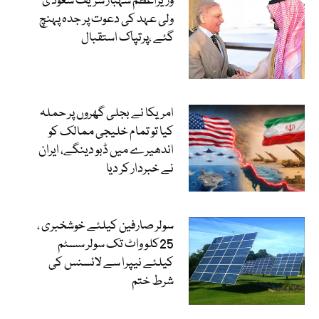
وزیراعظم شہباز شریف سعودی
ولی عہد کی دعوت پر جدہ پہنچ
گئے ،پرتپاک استقبال
امریکا نے بجلی گھروں پر حملہ
کیا تو تمام خلیجی ممالک کو
اندھیرے میں ڈبو دینگے، ایران
نے خبردار کر دیا
سولر صارفین کیلئے خوشخبری ،
25کلو واٹ تک سولر سسٹم
کیلئے نیپرا سے لائسنس کی
شرط ختم