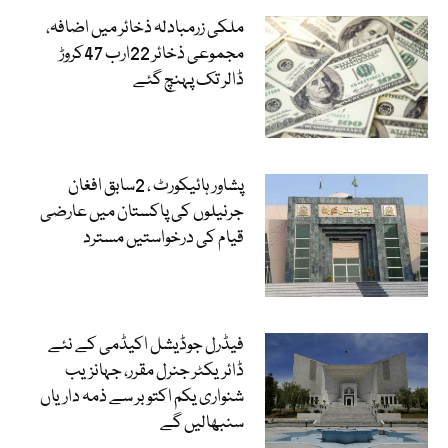
ملکی زرمبادلہ ذخائر میں اضافہ،
مجموعی ذخائر 22ارب 47کروڑ
ڈالر تک پہنچ گئے
پشاور ہائیکورٹ ، 2سابق افغان
جرنیلوں کی پاکستان میں عارضی
قیام کی درخواستیں مسترد
فیڈرل جوڈیشل اکیڈمی کے نئے
ڈائریکٹر جنرل مقرر، جہانزیب
شنواری یکم اکتوبر سے ذمہ داریاں
سنبھالیں گے