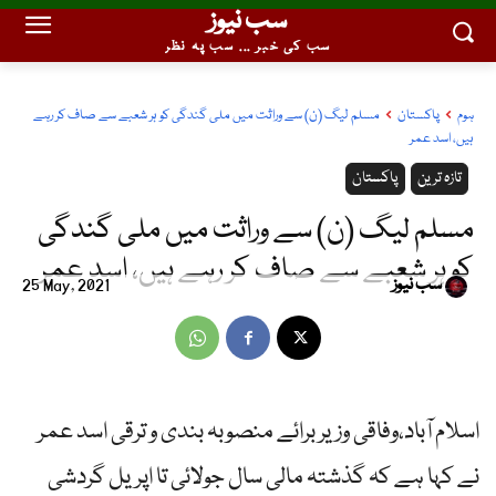
سب نیوز
سب کی خبر ... سب پہ نظر
ہوم
پاکستان
مسلم لیگ (ن) سے وراثت میں ملی گندگی کو ہر شعبے سے صاف کر رہے
ہیں، اسد عمر
تازہ ترین
پاکستان
مسلم لیگ (ن) سے وراثت میں ملی گندگی
کو ہر شعبے سے صاف کر رہے ہیں، اسد عمر
سب نیوز
25 May, 2021
اسلام آباد،وفاقی وزیر برائے منصوبہ بندی و ترقی اسد عمر
نے کہا ہے کہ گذشتہ مالی سال جولائی تا اپریل گردشی