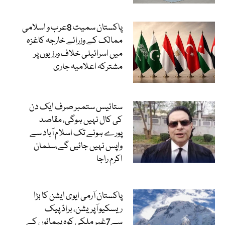
پاکستان سمیت 8عرب و اسلامی
ممالک کے وزرائے خارجہ کاغزہ
میں اسرائیلی خلاف ورزیوں پر
مشترکہ اعلامیہ جاری
ستائیس ستمبر صرف ایک دن
کی کال نہیں ہوگی، مقاصد
پورے ہونے تک اسلام آباد سے
واپس نہیں جائیں گے،سلمان
اکرم راجا
پاکستان آرمی ایوی ایشن کا بڑا
ریسکیو آپریشن، براڈ پیک
سے7غیر ملکی کوہ پیمائوں کے