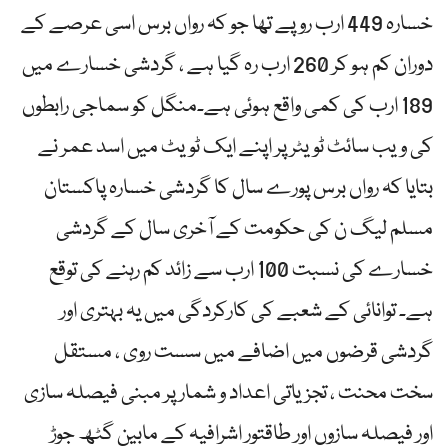
خسارہ 449 ارب روپے تھا جو کہ رواں برس اسی عرصے کے
دوران کم ہو کر 260 ارب رہ گیا ہے ، گردشی خسارے میں
189 ارب کی کمی واقع ہوئی ہے۔منگل کو سماجی رابطوں
کی ویب سائٹ ٹویٹر پر اپنے ایک ٹویٹ میں اسد عمر نے
بتایا کہ رواں برس پورے سال کا گردشی خسارہ پاکستان
مسلم لیگ ن کی حکومت کے آخری سال کے گردشی
خسارے کی نسبت 100 ارب سے زائد کم رہنے کی توقع
ہے۔ توانائی کے شعبے کی کارکردگی میں یہ بہتری اور
گردشی قرضوں میں اضافے میں سست روی ، مستقل
سخت محنت ، تجزیاتی اعداد و شمار پر مبنی فیصلہ سازی
اور فیصلہ سازوں اور طاقتور اشرافیہ کے مابین گٹھ جوڑ