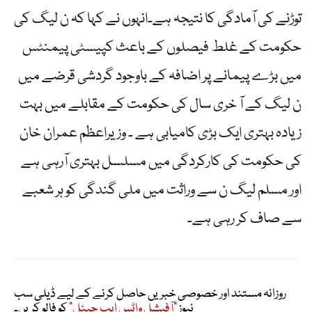
توڑنے کی آمادگی کا نتیجہ ہے۔انہوں نے کہا کہ ن لیگ کی
حکومت کے غلط فیصلوں کے باعث کپیسٹی پیمنٹس
میں بڑے پیمانے پر اضافہ کے باوجود گردشی قرضے میں
ن لیگ کے آ خری سال کی حکومت کے مقابلے میں بہت
زیادہ بہتری ایک بڑی کامیابی ہے ۔ وزیراعظم عمران خان
کی حکومت کی کارکردگی میں مسلسل بہتری آرہی ہے
اور مسلم لیگ ن سے وراثت میں ملی گندگی کو ہر شعبے
سے صاف کر رہی ہے۔
روزانہ مستند اور خصوصی خبریں حاصل کرنے کے لیے ڈیلی سب
نیوز
"آفیشل واٹس ایپ چینل"
کو فالو کریں۔