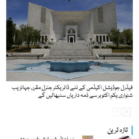
فیڈرل جوڈیشل اکیڈمی کے نئے ڈائریکٹر جنرل مقرر، جہانزیب
شنواری یکم اکتوبر سے ذمہ داریاں سنبھالیں گے
تازہ ترین