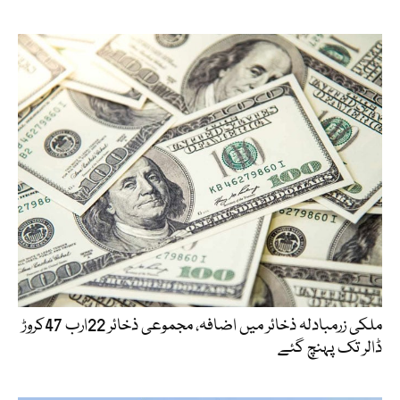
ملکی زرمبادلہ ذخائر میں اضافہ، مجموعی ذخائر 22ارب 47کروڑ
ڈالر تک پہنچ گئے