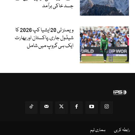
جسد خاکی برآمد
ویمنز ٹی 20ایشیا کپ 2026 کا
شیڈول جاری، پاکستان اور بھارت
ایک ہی گروپ میں شامل
رابطہ کریں
ہماری ٹیم