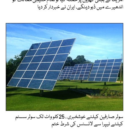
اندھیرے میں ڈبو دینگے، ایران نے خبردار کر دیا
سولر صارفین کیلئے خوشخبری ، 25کلو واٹ تک سولر سسٹم
کیلئے نیپرا سے لائسنس کی شرط ختم