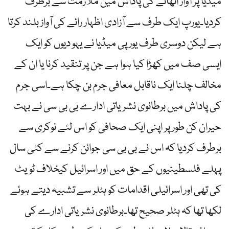
میڈیا پر آواز اٹھانے کی پاداش میں ملازمت سے برطرف
کردیا۔یورپ ایک طرف سے آزادی اظہار رائے کی آواز بلند کرتا
ہے لیکن دوسری طرف یورپی میڈیا نے یہو دیوں کو ایک
ایسی صف میں کھڑا کیا ہوا ہے جن پر تنقید کرنا یا ان کے
مخالف چلنا ایک ناقابل معافی جرم بن چکا ہے۔اسی جرم
کی پاداش میں برطانوی نشریاتی ادارے بی بی سی نے بہت
حیران کن طور پر اپنی ایک صحافی کو اس لئے نوکری سے
برطرف کردیا کہ اس نے بی بی سی جوائن کرنے سے کئی سال
پہلے فلسطینیوں کے حق میں اور اسرائیل کیخلاف ٹویٹ
کی تھی اور اسرائیلی اقدامات کو ہٹلر سے تشبیہ دیتے ہوئے
لکھا تھا کہ ہٹلر صحیح تھا۔برطانوی نشریاتی ادارے کی