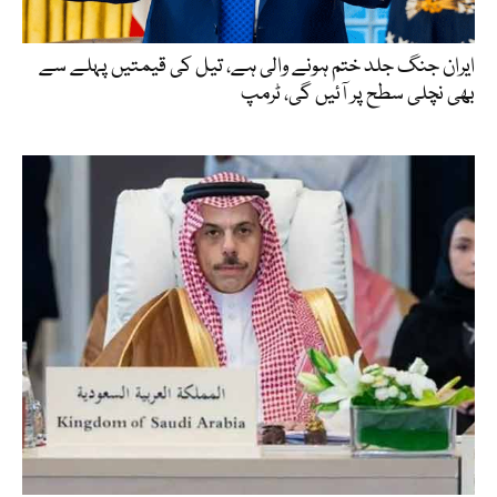
ایران جنگ جلد ختم ہونے والی ہے، تیل کی قیمتیں پہلے سے
بھی نچلی سطح پر آئیں گی، ٹرمپ