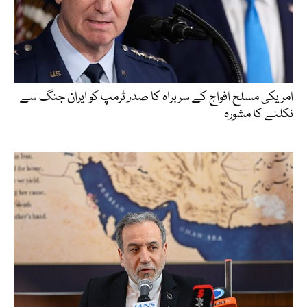
امریکی مسلح افواج کے سربراہ کا صدر ٹرمپ کو ایران جنگ سے
نکلنے کا مشورہ