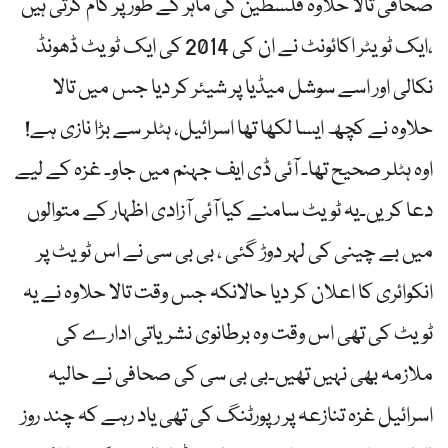
صحافی تالا حلاوہ فلسطین کی ماہر کے طور پر کام کرتی ہیں
،ایک ٹویٹر اکائونٹ نے ان کی 2014 کی ایک ٹویٹ ڈھونڈ
نکالی اور اسے سوشل میڈیا پر شیئر کر دیا جس میں تالا
حلاوہ نے کچھ ایسا لکھا تھا اسرائیل، ہٹلر سے بڑا نازی ہے!
اوہ ہٹلر صحیح تھا۔ آئی ڈی ایف جہنم میں جاو۔ غزہ کے لیے
دعا کریں۔یہ ٹویٹ سامنے کیا آئی آزادی اظہار کے متوالوں
میں بے چینی کی لہر دوڑ گئی ، بی بی سی نے اس ٹویٹ پر
انکوائری کا اعلان کر دیا حالانکہ جس وقت تالا حلاوہ نے یہ
ٹویٹ کی تھی اس وقت وہ برطانوی نشریاتی ادارے کی
ملازمہ بھی نہیں تھیں۔بی بی سی کی صحافی نے حالیہ
اسرائیل غزہ تنازعہ پر رپورٹنگ کی تھی یاد رہے کہ چند روز