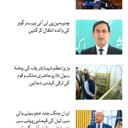
چئیرمین پی ٹی آئی بیرسٹر گوہر
کی والدہ انتقال کر گئیں
وزیراعظم شہبازشریف کی روضۂ
رسول ﷺ پرحاضری،ملک و قوم
کی ترقی کیلئے دعائیں
ایران جنگ جلد ختم ہونے والی
ہے، تیل کی قیمتیں پہلے سے