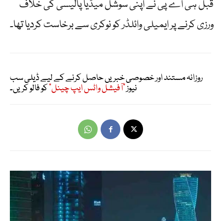
قبل ہی اے پی نے اپنی سوشل میڈیا پالیسی کی خلاف
ورزی کرنے پر ایمیلی وائلڈر کو نوکری سے برخاست کردیا تھا۔
روزانہ مستند اور خصوصی خبریں حاصل کرنے کے لیے ڈیلی سب
نیوز
"آفیشل واٹس ایپ چینل"
کو فالو کریں۔