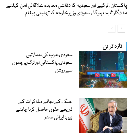
پاکستان، ترکیے اور سعودیہ کا دفاعی معاہدہ علاقائی امن کیلئے
مددگار ثابت ہوگا ، سعودی وزیر خارجہ کا تہنیتی پیغام
تازہ ترین
سعودی عرب کی عمارتیں
سعودی، پاکستانی اور ترک پرچموں
سے روشن
جنگ کے بجائے مذاکرات کے
ذریعے حقوق حاصل کرنا چاہتے
ہیں: ایرانی صدر