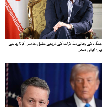
جنگ کے بجائے مذاکرات کے ذریعے حقوق حاصل کرنا چاہتے
ہیں: ایرانی صدر