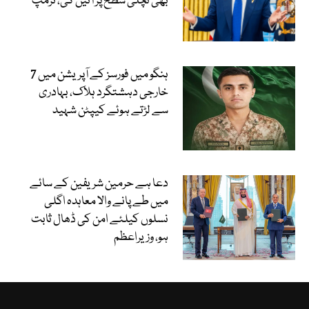
بھی نچلی سطح پر آئیں گی، ٹرمپ
ہنگو میں فورسز کے آپریشن میں 7
خارجی دہشتگرد ہلاک، بہادری
سے لڑتے ہوئے کیپٹن شہید
دعا ہے حرمین شریفین کے سائے
میں طے پانے والا معاہدہ اگلی
نسلوں کیلئے امن کی ڈھال ثابت
ہو، وزیراعظم