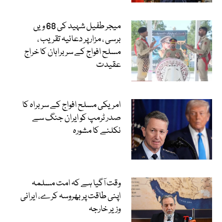
میجر طفیل شہید کی 68 ویں
برسی ، مزار پر دعائیہ تقریب ،
مسلح افواج کے سربراہان کا خراج
عقیدت
امریکی مسلح افواج کے سربراہ کا
صدر ٹرمپ کو ایران جنگ سے
نکلنے کا مشورہ
وقت آگیا ہے کہ امت مسلمہ
اپنی طاقت پر بھروسہ کرے، ایرانی
وزیر خارجہ