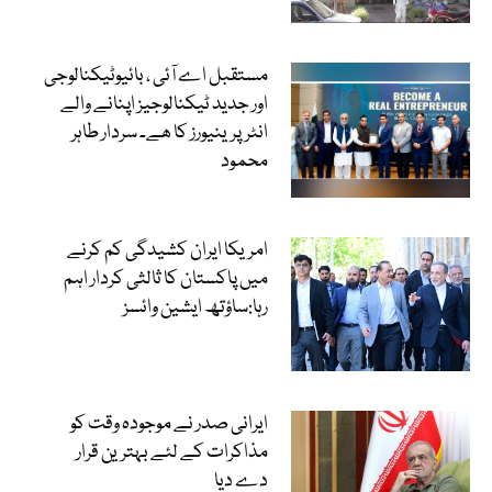
مستقبل اے آئی ، بائیوٹیکنالوجی
اور جدید ٹیکنالوجیز اپنانے والے
انٹرپرینیورز کا ھے۔ سردار طاہر
محمود
امریکا ایران کشیدگی کم کرنے
میں پاکستان کا ثالثی کردار اہم
رہا:ساؤتھ ایشین وائسز
ایرانی صدر نے موجودہ وقت کو
مذاکرات کے لئے بہترین قرار
دے دیا