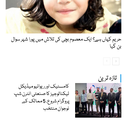
حریم کہاں ہے؟ ایک معصوم بچی کی تلاش میں پورا شہر سوال
بن گیا
تازہ ترین
کامسٹیک اور ریوائیو میڈیکل
ٹیکنالوجیز کا صنعتی انٹرن شپ
پروگرام شروع، 5 ممالک کے
نوجوان منتخب