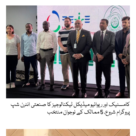
کامسٹیک اور ریوائیو میڈیکل ٹیکنالوجیز کا صنعتی انٹرن شپ
پروگرام شروع، 5 ممالک کے نوجوان منتخب