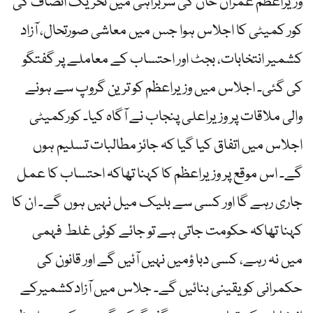
وزیراعظم عمران خان کی سربراہی میں تحریک انصاف کی
کور کمیٹی کا اجلاس ہوا جس میں معاشی صورتحال، آزاد
کشمیر انتخابات، بجٹ اور احتساب کے معاملے پر گفتگو
کی گئی۔ اجلاس میں وزیراعظم کو ترین گروپ سے ہونے
والی ملاقات پر وزیراعلی پنجاب نے آگاہ کیا۔ کورکمیٹی
اجلاس میں اتفاق کیا گیا کہ جائز مطالبات تسلیم ہوں
گے۔ اس موقع پر وزیراعظم کا کہنا تھاکہ احتساب کا عمل
جاری رہے گا اور کسی سے بلیک میل نہیں ہوں گے۔ ان کا
کہنا تھاکہ حکومت جاتی ہے تو جائے کوئی غلط فہمی
میں نہ رہے، کسی دبا ؤمیں نہیں آئیں گے اور قانون کی
حکمرانی کو یقینی بنائیں گے۔ جلاس میں آزادکشمیرکے