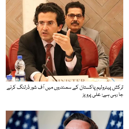
ترکش پیٹرولیم پاکستان کے سمندروں میں آف شور ڈرلنگ کرنے
جا رہی ہے: علی پرویز