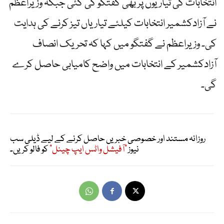
انتخابات کی تیاریوں پر بھی گفتگو کی گئی جبکہ وزیراعظم
نے آزادکشمیر انتخابات کیلئے تیاریاں تیز کرنے کی ہدایت
کی۔ وزیراعظم نے گفتگو میں کہا کہ تحریک انصاف
آزادکشمیر کے انتخابات میں واضح کامیابی حاصل کرے
گی۔
روزانہ مستند اور خصوصی خبریں حاصل کرنے کے لیے ڈیلی سب
نیوز
"آفیشل واٹس ایپ چینل"
کو فالو کریں۔