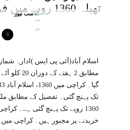
تھیلہ 1360 روپے میں فروخت
سب نیوز
اسلام آباد(آئی پی ایس )ادارہ شم
تک پہنچ گئی۔ تفصیل کے مطابق ملک
1360 روپے تک پہنچ گئی ہے۔ کر