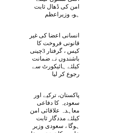
امن کی ڈھال ثابت
ہو، وزیراعظم
انسانی اعضا کی غیر
قانونی فروخت کا
کیس ، گرفتار 3چینی
باشندوں نے ضمانت
کیلئے ہائیکورٹ سے
رجوع کر لیا
پاکستان، ترکیے اور
سعودیہ کا دفاعی
معاہدہ علاقائی امن
کیلئے مددگار ثابت
ہوگا ، سعودی وزیر