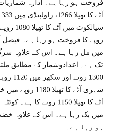
فروخت ہو رہا ہے۔ ادارہ شماریات 
1300 رو
شہری آٹے کا تھیل
ہو رہا ہے۔