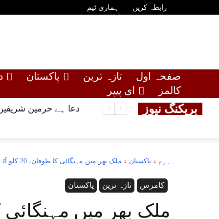
رابطہ کریں
ہماری ٹیم
صفحہ اول
تازہ ترین
پاکستان
د
کالمز
ای پیپر
بریکنگ نیوز
دعا ہے حرمین شریفین 
ہوم
پاکستان
ملک بھر میں مہنگائی کا طوفان، 20 کلو آٹے کا تھیلہ 1360 روپے میں فروخت
کامرس
تازہ ترین
پاکستان