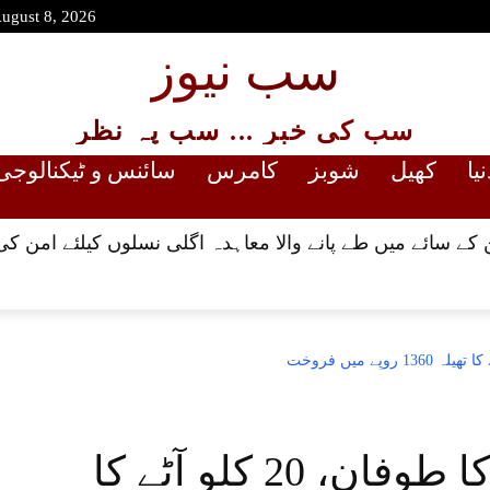
August 8, 2026
سب نیوز
سب کی خبر ... سب پہ نظر
نیا
کھیل
شوبز
کامرس
سائنس و ٹیکنالوجی
کے سائے میں طے پانے والا معاہدہ اگلی نسلوں کیلئے امن کی
ملک بھر میں مہنگائی کا طوفان، 20 کلو آٹے کا