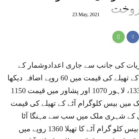
23 May, 2021
اریات کی جانب سے جاری اعدادوشمار کے
مطابق 2 ہفتے کے دوران 20 کلو آٹے کے تھیلے کی قیمت میں 60 روپے اضافہ دیکھا
گیا۔ کراچی میں 1360، اسلام آباد 1333، لاہور 1070 اور پشاور میں قیمت 1150
 میں بیس کلوگرام آٹے کے تھیلے کی قیمت
اچی کے شہری ملک میں سب سے مہنگا آٹا
خریدنے پر مجبور ہیں۔ کراچی میں بیس کلو گرام آٹے کا تھیلا 1360 روپے میں