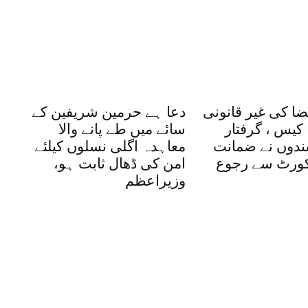
ضا کی غیر قانونی
دعا ہے حرمین شریفین کے
کیس ، گرفتار
سائے میں طے پانے والا
شندوں نے ضمانت
معاہدہ اگلی نسلوں کیلئے
یکورٹ سے رجوع
امن کی ڈھال ثابت ہو،
وزیراعظم