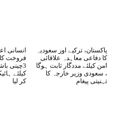
پاکستان، ترکیے اور سعودیہ
انسانی اع
کا دفاعی معاہدہ علاقائی
فروخت کا 
امن کیلئے مددگار ثابت ہوگا
3چینی با
، سعودی وزیر خارجہ کا
کیلئے ہائ
تہنیتی پیغام
کر لیا