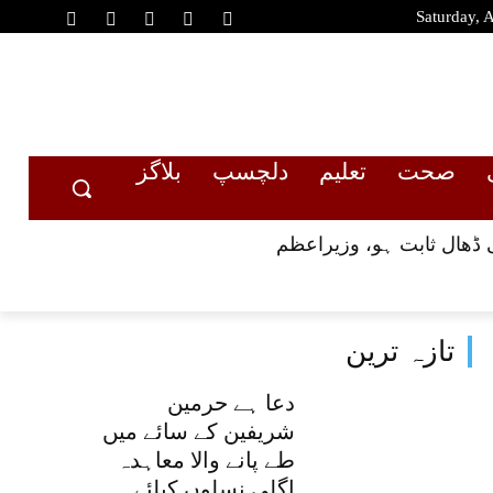
Saturday, 
صحت
تعلیم
دلچسپ
بلاگز
 ڈھال ثابت ہو، وزیراعظم
تازہ ترین
دعا ہے حرمین
شریفین کے سائے میں
طے پانے والا معاہدہ
اگلی نسلوں کیلئے