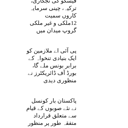
فیسکو کی نجکاری،
ترکیہ، چینی سرمایہ
کاروں سمیت
12ملکی و غیر ملکی
گروپ میدان میں
پی آئی اے ملازمین کو
ایک بنیادی تنخواہ کے
برابر بونس ملے گا،
بورڈ آف ڈائریکٹرز نے
منظوری دیدی
پاکستان بار کونسل
نے نئے صوبوں کے قیام
سے متعلق قرارداد
متفقہ طور پر منظور