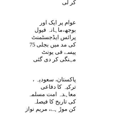
کر لی
عوام پر ایک اور
بوجھ،ماہانہ فیول
پرائس ایڈجسٹمنٹ
کی مد میں بجلی 75
پیسے فی یونٹ
مہنگی کر دی گئی
پاکستان، سعودیہ ،
ترکیہ کا دفاعی
معاہدہ امت مسلمہ
کی تاریخ کا فیصلہ
کن موڑ ہے، مریم نواز