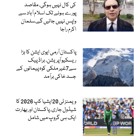
کی کال نہیں ہوگی، مقاصد
پورے ہونے تک اسلام آباد سے
واپس نہیں جائیں گے،سلمان
اکرم راجا
پاکستان آرمی ایوی ایشن کا بڑا
ریسکیو آپریشن، براڈ پیک
سے7غیر ملکی کوہ پیمائوں کے
جسد خاکی برآمد
ویمنز ٹی 20ایشیا کپ 2026 کا
شیڈول جاری، پاکستان اور بھارت
ایک ہی گروپ میں شامل