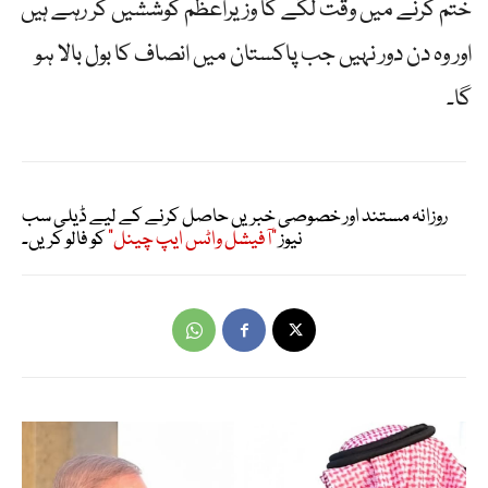
ختم کرنے میں وقت لگے گا وزیراعظم کوششیں کر رہے ہیں
اور وہ دن دور نہیں جب پاکستان میں انصاف کا بول بالا ہو
گا۔
روزانہ مستند اور خصوصی خبریں حاصل کرنے کے لیے ڈیلی سب
نیوز
"آفیشل واٹس ایپ چینل"
کو فالو کریں۔