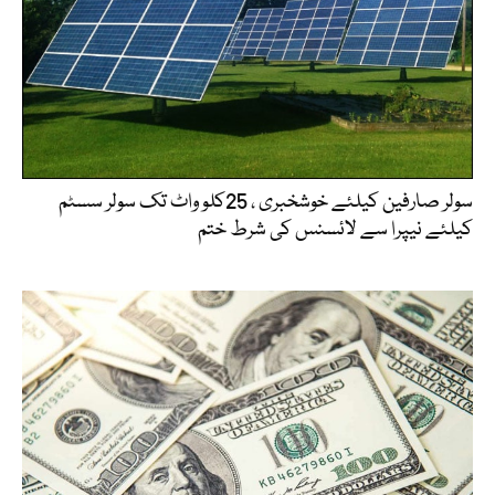
سولر صارفین کیلئے خوشخبری ، 25کلو واٹ تک سولر سسٹم
کیلئے نیپرا سے لائسنس کی شرط ختم