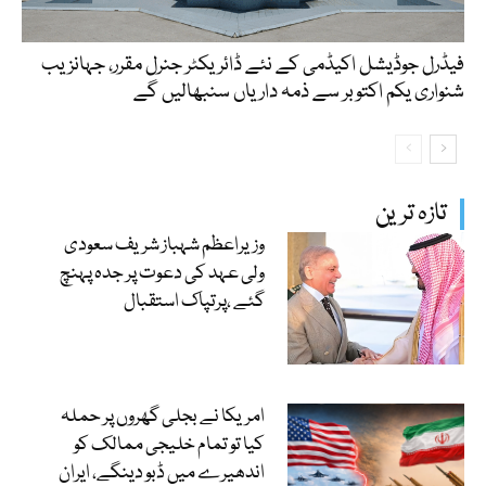
فیڈرل جوڈیشل اکیڈمی کے نئے ڈائریکٹر جنرل مقرر، جہانزیب
شنواری یکم اکتوبر سے ذمہ داریاں سنبھالیں گے
تازہ ترین
وزیراعظم شہباز شریف سعودی
ولی عہد کی دعوت پر جدہ پہنچ
گئے ،پرتپاک استقبال
امریکا نے بجلی گھروں پر حملہ
کیا تو تمام خلیجی ممالک کو
اندھیرے میں ڈبو دینگے، ایران