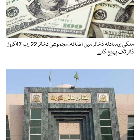
ملکی زرمبادلہ ذخائر میں اضافہ، مجموعی ذخائر 22ارب 47کروڑ
ڈالر تک پہنچ گئے