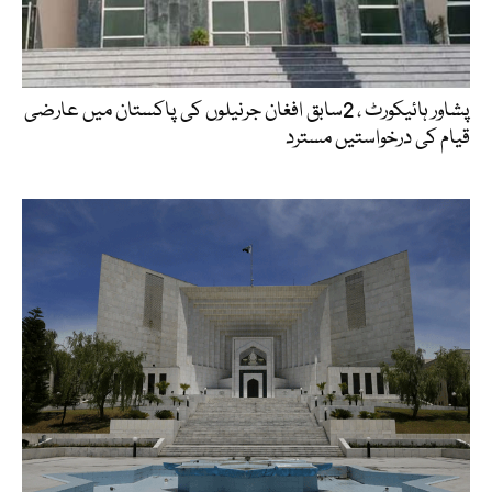
پشاور ہائیکورٹ ، 2سابق افغان جرنیلوں کی پاکستان میں عارضی
قیام کی درخواستیں مسترد