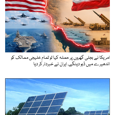
امریکا نے بجلی گھروں پر حملہ کیا تو تمام خلیجی ممالک کو
اندھیرے میں ڈبو دینگے، ایران نے خبردار کر دیا