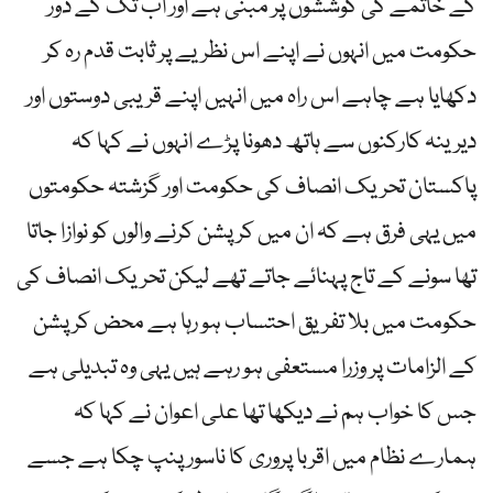
کے خاتمے کی کوششوں پر مبنی ہے اور اب تک کے دور
حکومت میں انہوں نے اپنے اس نظریے پر ثابت قدم رہ کر
دکھایا ہے چاہے اس راہ میں انہیں اپنے قریبی دوستوں اور
دیرینہ کارکنوں سے ہاتھ دھونا پڑے انہوں نے کہا کہ
پاکستان تحریک انصاف کی حکومت اور گزشتہ حکومتوں
میں یہی فرق ہے کہ ان میں کرپشن کرنے والوں کو نوازا جاتا
تھا سونے کے تاج پہنائے جاتے تھے لیکن تحریک انصاف کی
حکومت میں بلا تفریق احتساب ہو رہا ہے محض کرپشن
کے الزامات پر وزرا مستعفی ہو رہے ہیں یہی وہ تبدیلی ہے
جس کا خواب ہم نے دیکھا تھا علی اعوان نے کہا کہ
ہمارے نظام میں اقربا پروری کا ناسور پنپ چکا ہے جسے