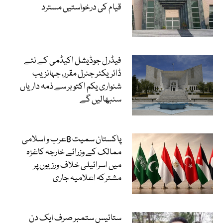
قیام کی درخواستیں مسترد
فیڈرل جوڈیشل اکیڈمی کے نئے
ڈائریکٹر جنرل مقرر، جہانزیب
شنواری یکم اکتوبر سے ذمہ داریاں
سنبھالیں گے
پاکستان سمیت 8عرب و اسلامی
ممالک کے وزرائے خارجہ کاغزہ
میں اسرائیلی خلاف ورزیوں پر
مشترکہ اعلامیہ جاری
ستائیس ستمبر صرف ایک دن