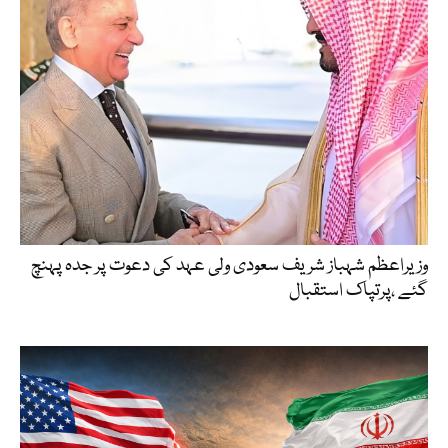
وزیراعظم شہباز شریف سعودی ولی عہد کی دعوت پر جدہ پہنچ
گئے ،پرتپاک استقبال