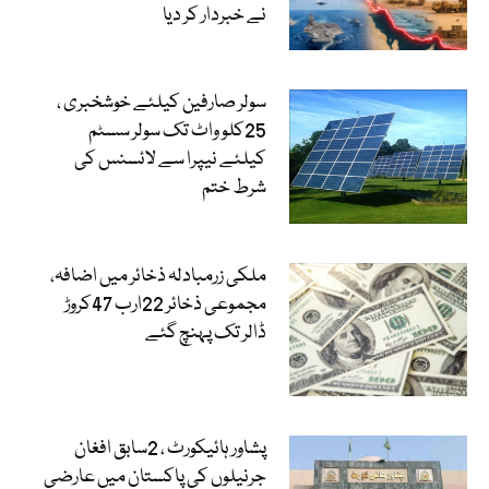
نے خبردار کر دیا
سولر صارفین کیلئے خوشخبری ،
25کلو واٹ تک سولر سسٹم
کیلئے نیپرا سے لائسنس کی
شرط ختم
ملکی زرمبادلہ ذخائر میں اضافہ،
مجموعی ذخائر 22ارب 47کروڑ
ڈالر تک پہنچ گئے
پشاور ہائیکورٹ ، 2سابق افغان
جرنیلوں کی پاکستان میں عارضی