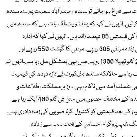
ت سے فارغ ہو جائے تو سندھ ،حیدر آباد سمیت پورے سندھ
کر لیں۔انہوں نے کہا کہ یہ تشویشناک بات ہے کہ سندھ میں
اشیا ضروریہ کی قیمتوں کی نسبت عام مارکیٹ کی قیمتیں 85 فیصد زائد ہیں۔ انہوں نے کہا کہ ادارہ
شماریات پاکستان کے مطابق آج بھی سندھ میں زندہ مرغی 385 روپے، مرغی کا گوشت 550 روپے اور
سرکاری نرخ 138 روپے ہے، سندھ میں آٹے کا 20 کلو تھیلا 1300 روپے میں بھی بمشکل مل رہا ہے۔انہوں نے
یں تازہ دودھ 130 روپے کلو بک رہا ہے حالانکہ سندھ ہائیکورٹ نے تازہ دودھ کی قیمیت
 پر بھی عملدرآمد میں ناکام رہی ۔ وزیر مملکت اطلاعات و
نشریات فرخ حبیب نے کہا کہ کراچی سمیت سندھ کے مختلف حصوں میں مٹن فی کلو 1400بک رہا ہے
ے،اٹھارہویں ترمیم کے بعد قیمتوں کو کنٹرول کرنا صوبوں کی زمہ دادری ہے۔
لیگ شپ پروگرام احساس کے تحت سب سے زیادہ
میں بے نظیر انکم سپورٹ پروگرام میں کرپشن کے نئے