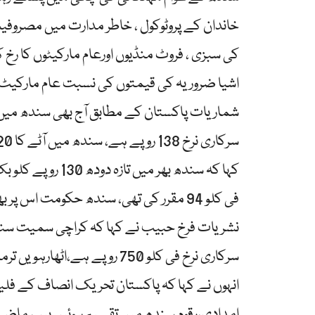
خاندان کے پروٹوکول ، خاطر مدارت میں مصروفی
کی سبزی ، فروٹ منڈیوں اورعام مارکیٹوں کا رخ 
کہا کہ سندھ بھر م
فی کلو 94 مقرر کی تھی، سندھ حکومت اس
سرکاری نرخ فی کلو 750 روپے ہ
انہوں نے کہا کہ پاکستان تحریک انصاف کے ف
امدادی،رقوم سندھ میں تقسیم ہوئیں ہیں، ماضی 