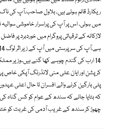
ریکارڈ قائم ہوئے ہیں، بلاول صاحب،آپ کی ناک 
میں ہوئی، اس پر آپ کی پراسرار خاموشی سوالیہ 
14 ارب کی گندم چوہے کھا گئے ہیں۔وزیر مم
کرپشن اور ایان علی منی لانڈرنگ آپکی خاص 
پلی بارگین کرنے والے افسران تا حال اعلی عہدوں پ
کہ بتایا جائے کہ سندھ کے عوام کو کس گناہ کی س
چھوڑ کر سندھ کے غریب آدمی کی غربت کو ختم 