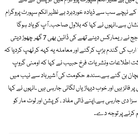
کے نیچے سب سے ذیادہ خوردبرد بے نظیر انکم سپورٹ پروگرام
نشان ہے۔انہوں نے کہا کہ بلاول صاحب، آپ کو یاد ہوگا
لاڑکانہ کے ترقیاتی پروگرام میں خوردبرد پر فاضل جج نے ریمارکس دیئے تھے کی ڈائین بھی 7 گھر چھوڑ دیتی
ہے،آپ کی سرپرستی میں آپ کے زیر اثر لوگ 14 ارب کی گندم ہڑپ کرگئے اور معاملہ یہ کہہ کر ٹھپ کردیا کہ
لکت اطلاعات ونشریات فرخ حبیب نے کہا کہ اومنی گروپ
پہچان بن گئے ہے،سندھ حکومت کی آشیرباد سے نیب میں
ر فائز ہیں اور خوب دیہاڑیاں لگائی جارہی ہیں ۔انہوں نے کہا
زا دی جارہی ہے،اپنے ذاتی مفاد ، کرپشن اور لوٹ مار کو
کرنے پر توجہ دے۔