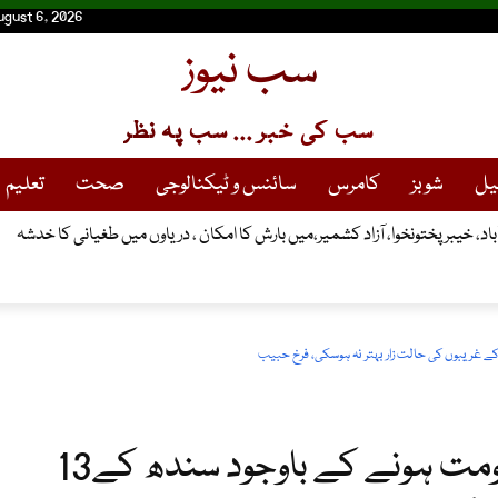
ugust 6, 2026
سب نیوز
سب کی خبر ... سب پہ نظر
یل
شوبز
کامرس
سائنس و ٹیکنالوجی
صحت
تعلیم
13سال سے مسلسل صوبائی حکومت ہونے کے باوجود سندھ کے