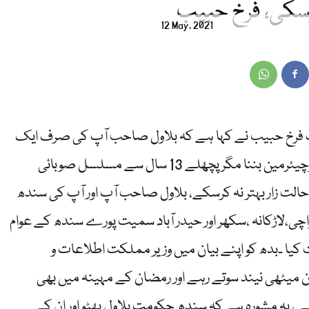
وسکی، فرخ حبیب
12 May, 2021
یات فرخ حبیب نے کہا ہے کہ بلاول صاحب آپ کی صرف ایک
ہی قابلیت سامنے آئی ہے وہ پر چی (وصیت )پرچیئرمین بننا مگر پچھلے 13 سال سے مسلسل صوبائی
لت زار بہتر نہ کرسکے، بلاول صاحب آپ اور آپ کی سندھ
اچی،لاڑکانہ ،سکھر اور حیدر آباد سمیت پورے سندھ کے عوام
ت کیا ۔بدھ کو اپنے بیان میں وزیر مملکت اطلاعات و
میٹھی نیند سوتے رہے اور رمضان کے مہینہ میں بھی
 یہ مشورہ ہے کہ سندھ حکومت بلاول بھٹو اور ان کے