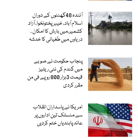
آئندہ 48گھنٹوں کے دوران
اسلام آباد، خیبرپختونخوا، آزاد
کشمیر،میں بارش کا امکان ،
دریاوں میں طغیانی کا خدشہ
پنجاب حکومت نے صوبے
میں گندم کی نئی ریلیز
قیمت 3ہزار 800 روپے فی من
مقرر کردی
امریکا نے پاسداران انقلاب
سے منسلک تین اداروں پر
عائد پابندیاں ختم کردیں