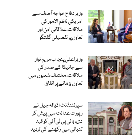
وزیر دفاع خواجہ آصف سے
امریکی ناظم الامور کی
ملاقات،علاقائی امن اور
تعاون پر تفصیلی گفتگو
وزیراعلیٰ پنجاب مریم نواز
سے جائیکا کے صدر کی
ملاقات، مختلف شعبوں میں
تعاون بڑھانے پر اتفاق
سپرنٹنڈنٹ اڈیالہ جیل نے
رپورٹ عدالت میں پیش کر
دی، بانی پی ٹی آئی کو قید
تنہائی میں رکھنے کی تردید