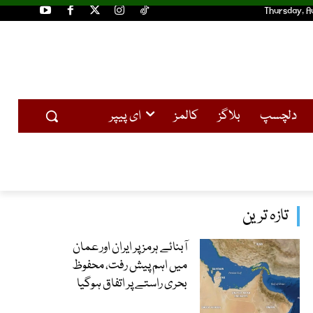
Thursday, A
دلچسپ
بلاگز
کالمز
ای پیپر
تازہ ترین
آبنائے ہرمز پر ایران اور عمان
میں اہم پیش رفت، محفوظ
بحری راستے پر اتفاق ہوگیا