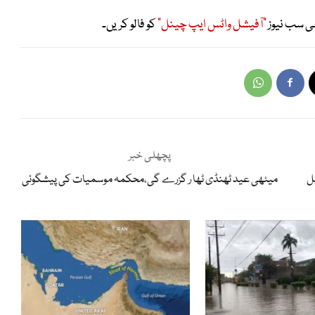
ی سب نیوز
"آفیشل واٹس ایپ چینل"
کو فالو کریں۔
پچھلی خبر
میٹھی عید ٹھنڈی ٹھا ر گزرے گی،محکمہ موسمیات کی پیشگوئی