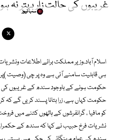
غریبوں کی حالت زار بہتر نہ ہ
سب نیوز
اسلام آباد،وزیر مملکت برائے اطلاعات ونشر
حکومت ہونے کے باوجود سندھ کے غریبوں کی حا
حکومت کہاں ہے، زرا بتانا پسند کریں گے کہ کر
کو مافیا ، گرانفرشوں کے ہاتھوں کتنے میں فروخ
نشریات فرخ حبیب نے کہا کہ سندھ کے حکمران 
سندھ کے عوام مہنگائی کی چکی میں پستے رہے ،