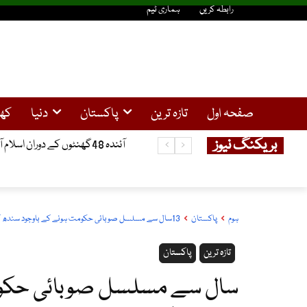
رابطہ کریں
ہماری ٹیم
صفحہ اول
تازہ ترین
پاکستان
دنیا
کھ
بریکنگ نیوز
آئندہ 48گھنٹوں کے دوران اسلام آباد، خیبرپختونخوا، آزاد کشمیر،میں بارش کا امکان ، دریاوں میں طغیانی کا خدشہ
ہوم
پاکستان
13سال سے مسلسل صوبائی حکومت ہونے کے باوجود سندھ کے غریبوں کی حالت زار بہتر نہ ہوسکی، فرخ حبیب
تازہ ترین
پاکستان