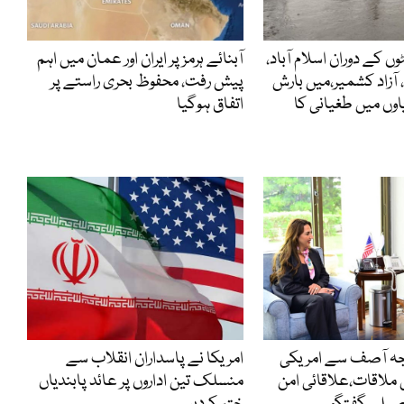
48گھنٹوں کے دوران اسلام آباد،
آبنائے ہرمز پر ایران اور عمان میں اہم
 آزاد کشمیر،میں بارش
پیش رفت، محفوظ بحری راستے پر
یاوں میں طغیانی کا
اتفاق ہوگیا
اجہ آصف سے امریکی
امریکا نے پاسداران انقلاب سے
ی ملاقات،علاقائی امن
منسلک تین اداروں پر عائد پابندیاں
تفصیلی گفتگو
ختم کردیں