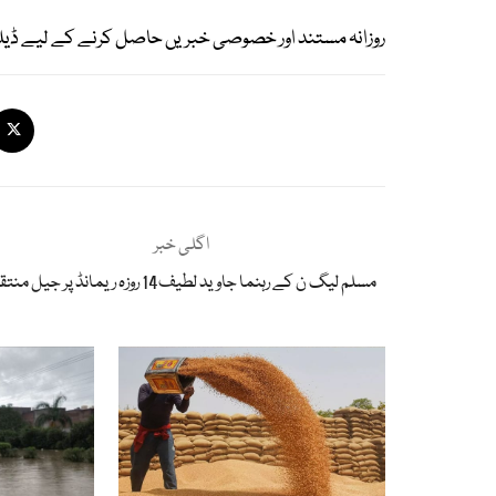
روزانہ مستند اور خصوصی خبریں حاصل کرنے کے لیے ڈیل
اگلی خبر
مسلم لیگ ن کے رہنما جاوید لطیف14 روزہ ریمانڈ پر جیل منتقل