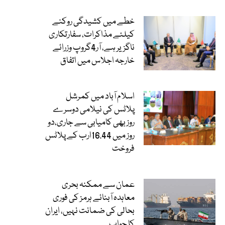
خطے میں کشیدگی روکنے
کیلئے مذاکرات، سفارتکاری
ناگزیر ہے، آر4گروپ وزرائے
خارجہ اجلاس میں اتفاق
اسلام آباد میں کمرشل
پلاٹس کی نیلامی دوسرے
روز بھی کامیابی سے جاری،دو
روز میں 16.44ارب کے پلاٹس
فروخت
عمان سے ممکنہ بحری
معاہدہ آبنائے ہرمز کی فوری
بحالی کی ضمانت نہیں، ایران
کا جواب