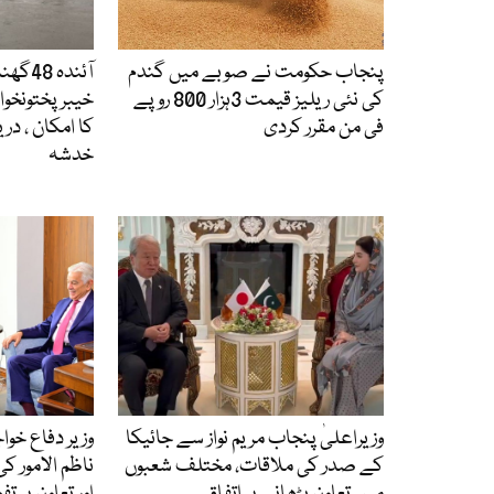
پنجاب حکومت نے صوبے میں گندم
آئندہ 
کی نئی ریلیز قیمت 3ہزار 800 روپے
خیبرپختونخوا،
فی من مقرر کردی
کا امکان ، در
خدشہ
وزیراعلیٰ پنجاب مریم نواز سے جائیکا
وزیر دفاع خو
کے صدر کی ملاقات، مختلف شعبوں
ناظم الامور ک
میں تعاون بڑھانے پر اتفاق
اور تعاون پر 