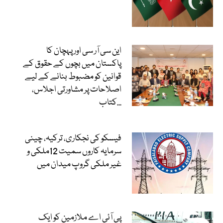
این سی آر سی اور پہچان کا
پاکستان میں بچوں کے حقوق کے
قوانین کو مضبوط بنانے کے لیے
اصلاحات پر مشاورتی اجلاس،
کتاب...
فیسکو کی نجکاری، ترکیہ، چینی
سرمایہ کاروں سمیت 12ملکی و
غیر ملکی گروپ میدان میں
پی آئی اے ملازمین کو ایک