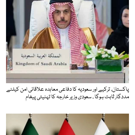
پاکستان، ترکیے اور سعودیہ کا دفاعی معاہدہ علاقائی امن کیلئے
مددگار ثابت ہوگا ، سعودی وزیر خارجہ کا تہنیتی پیغام