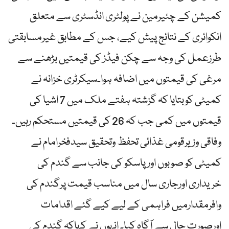
کمیشن کے چئیرمین نے پولٹری انڈسٹری سے متعلق
انکوائری کے نتائج پیش کیے، جس کے مطابق غیرمسابقتی
طرزعمل کی وجہ سے چکن فیڈز کی قیمتیں بڑھنے سے
مرغی کی قیمتوں میں اضافہ ہوا۔سیکرٹری خزانہ نے
کمیٹی کوبتایا کہ گزشتہ ہفتے ملک میں 7 اشیا کی
قیمتوں میں کمی جب کہ 26 کی قیمتیں مستحکم رہیں۔
وفاقی وزیرقومی غذائی تحفظ وتحقیق سیدفخرامام نے
کمیٹی کو صوبوں اورپاسکو کی جانب سے گندم کی
خریداری اورجاری سال میں مناسب قیمت پرگندم کی
وافرمقدارمیں فراہمی کے لیے کیے گئے اقدامات
اورصورت حال سے آگاہ کیا۔ انہوں نے کہاکہ گندم کی