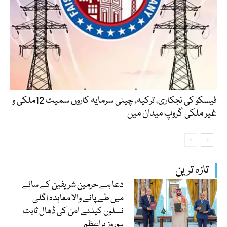
فیسکو کی نجکاری، ترکیہ، چینی سرمایہ کاروں سمیت 12ملکی و
غیر ملکی گروپ میدان میں
تازہ ترین
دعا ہے حرمین شریفین کے سائے
میں طے پانے والا معاہدہ اگلی
نسلوں کیلئے امن کی ڈھال ثابت
ہو، وزیراعظم