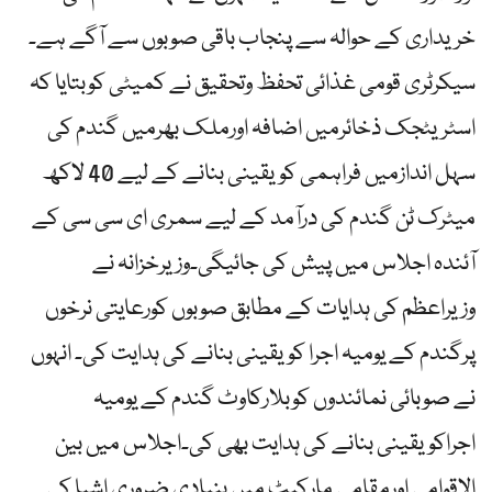
خریداری کے حوالہ سے پنجاب باقی صوبوں سے آگے ہے۔
سیکرٹری قومی غذائی تحفظ وتحقیق نے کمیٹی کوبتایا کہ
اسٹریٹجک ذخائرمیں اضافہ اورملک بھرمیں گندم کی
سہل اندازمیں فراہمی کویقینی بنانے کے لیے 40 لاکھ
میٹرک ٹن گندم کی درآمد کے لیے سمری ای سی سی کے
آئندہ اجلاس میں پیش کی جائیگی۔وزیرخزانہ نے
وزیراعظم کی ہدایات کے مطابق صوبوں کورعایتی نرخوں
پرگندم کے یومیہ اجرا کویقینی بنانے کی ہدایت کی۔ انہوں
نے صوبائی نمائندوں کوبلارکاوٹ گندم کے یومیہ
اجراکویقینی بنانے کی ہدایت بھی کی۔اجلاس میں بین
الاقوامی اورمقامی مارکیٹ میں بنیادی ضروری اشیا کی