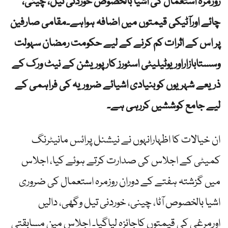
روزمرہ استعمال کی اشیا بالخصوص خوردنی تیل، چینی،
چائے اورآٹیکی قیمتوں میں اضافہ ہواہے۔مقامی صارفین
پر اس کے اثرات کم کرنے کے لیے حکومت رمضان سہولت
وسستابازاراوریوٹیلیٹی اسٹورز کارپوریشن کے نیٹ ورک کے
ذریعے شہریوں کوبنیادی اشیائے ضروریہ کی فراہمی کے
لیے جامع کوششیں کررہی ہے۔
ان خیالات کا اظہارانہوں نے نیشنل پرائس مانیٹرنگ
کمیٹی کے اجلاس کی صدارت کرتے ہوئے کیا، اجلاس
میں گزشتہ ہفتے کے دوران روزمرہ استعمال کی ضروری
اشیا بالخصوص آٹا، چینی، خوردنی تیل وگھی، دالیں
اورمرغی کی قیمتوں کاجائزہ لیاگیا۔ اجلاس مین مسابقتی