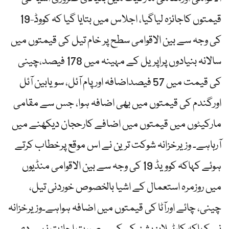
قیمتوں کاجائزہ لیاگیا، اجلاس میں بتایا گیا کہ کووڈ-19
کی وجہ سے بین الاقوامی سطح پر خام تیل کی قیمتوں میں
سالانہ بنیادوں پراپریل کے مہینہ میں 178 فیصد،چینی
کی قیمت میں 57 فیصداضافہ اور پام آئل، سویابین آئل
اورگندم کی قیمتوں میں بھی اضافہ ہوا، جس سے مقامی
مارکیٹوں میں قیمتوں میں اضافے کارحجان دیکھنے میں
آرہاہے۔ وزیرخزانہ شوکت ترین نے اس موقع پرخطاب کرتے
ہوئے کہاکہ کوویڈ 19 کی وجہ سے بین الاقوامی منڈیوں
میں روزمرہ استعمال کے اشیا بالخصوص خوردنی تیل،
چینی، چائے اورآٹا کی قیمتوں میں اضافہ ہواہے۔وزیرخزانہ