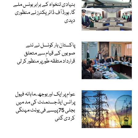
بنیادی تنخواہ کے برابر بونس ملے
گا، بورڈ آف ڈائریکٹرز نے منظوری
دیدی
پاکستان بار کونسل نے نئے
صوبوں کے قیام سے متعلق
قرارداد متفقہ طور پر منظور کر لی
عوام پر ایک اور بوجھ،ماہانہ فیول
پرائس ایڈجسٹمنٹ کی مد میں
بجلی 75 پیسے فی یونٹ مہنگی
کر دی گئی