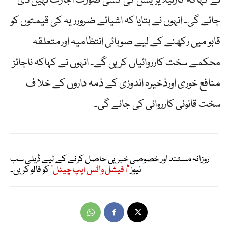
نے کہاکہ کارٹیلایزیشن کی کسی صورت اجازت نہیں دی
جائے گی۔ انہوں نے بتایا کہ اشیائے ضرورریہ کی قیمتوں کو
قابو میں رکھنے کے لیے صوبائی انتظامیہ اورمتعلقہ
محکمے سخت کارروائیاں کریں گے۔ انہوں نے کہاکہ ناجائز
منافع خوری اورذخیرہ اندوزی کے ذمہ داروں کے خلا ف
سخت قانونی کارروائی کی جائے گی۔
روزانہ مستند اور خصوصی خبریں حاصل کرنے کے لیے ڈیلی سب
نیوز
"آفیشل واٹس ایپ چینل"
کو فالو کریں۔