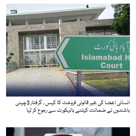
انسانی اعضا کی غیر قانونی فروخت کا کیس ، گرفتار 3چینی
باشندوں نے ضمانت کیلئے ہائیکورٹ سے رجوع کر لیا