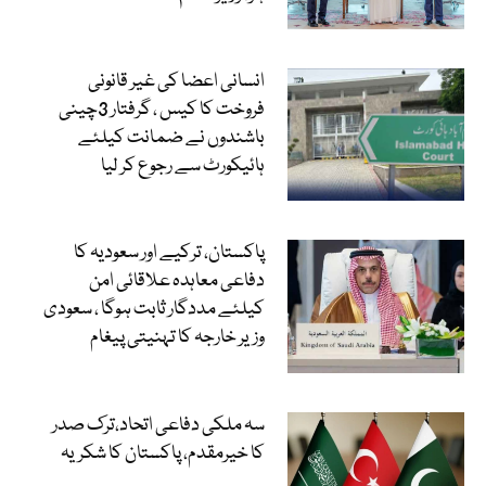
انسانی اعضا کی غیر قانونی
فروخت کا کیس ، گرفتار 3چینی
باشندوں نے ضمانت کیلئے
ہائیکورٹ سے رجوع کر لیا
پاکستان، ترکیے اور سعودیہ کا
دفاعی معاہدہ علاقائی امن
کیلئے مددگار ثابت ہوگا ، سعودی
وزیر خارجہ کا تہنیتی پیغام
سہ ملکی دفاعی اتحاد،ترک صدر
کا خیرمقدم، پاکستان کا شکریہ