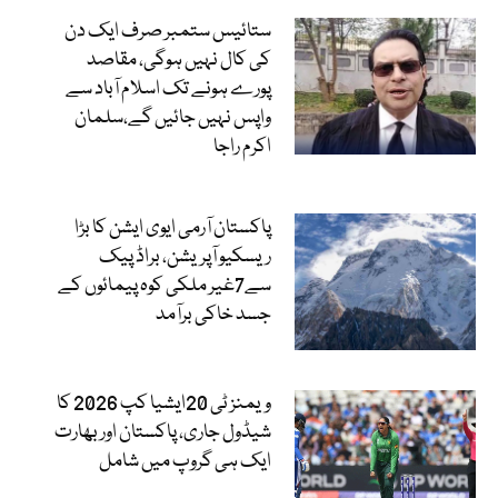
ستائیس ستمبر صرف ایک دن
کی کال نہیں ہوگی، مقاصد
پورے ہونے تک اسلام آباد سے
واپس نہیں جائیں گے،سلمان
اکرم راجا
پاکستان آرمی ایوی ایشن کا بڑا
ریسکیو آپریشن، براڈ پیک
سے7غیر ملکی کوہ پیمائوں کے
جسد خاکی برآمد
ویمنز ٹی 20ایشیا کپ 2026 کا
شیڈول جاری، پاکستان اور بھارت
ایک ہی گروپ میں شامل