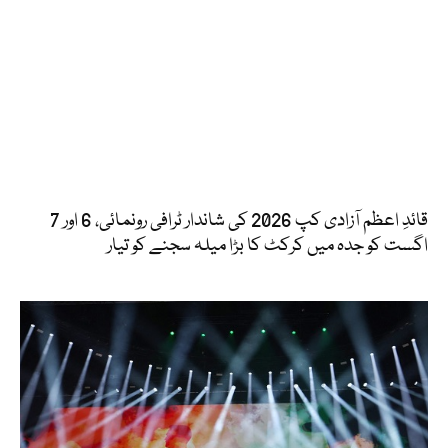
قائدِ اعظم آزادی کپ 2026 کی شاندار ٹرافی رونمائی، 6 اور 7
اگست کو جدہ میں کرکٹ کا بڑا میلہ سجنے کو تیار