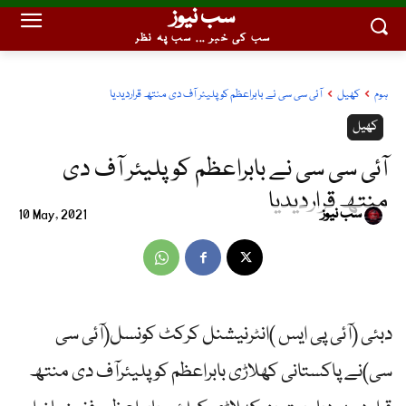
سب نیوز
سب کی خبر ... سب پہ نظر
ہوم
کھیل
آئی سی سی نے بابراعظم کو پلیئر آف دی منتھ قراردیدیا
کھیل
آئی سی سی نے بابراعظم کو پلیئر آف دی
منتھ قراردیدیا
سب نیوز
10 May, 2021
دبئی (آئی پی ایس )انٹرنیشنل کرکٹ کونسل(آئی سی
سی)نے پاکستانی کھلاڑی بابراعظم کو پلیئرآف دی منتھ