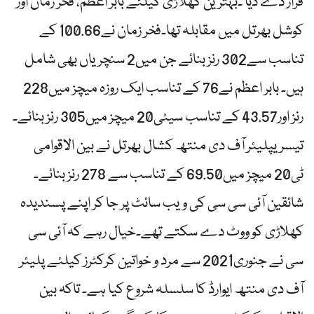
قرار دے دیا ۔بہترین کھلاڑی کیلئے بابر اعظم، فخر زمان اور
کوشل بھرتل میں مقابلہ تھا۔فخر زمان نے100.66 کے
تناسب سے302 رنز بنائے جن میں2 سنچریاں بھی شامل
ہیں۔ بابر اعظم نے76 کے تناسب ایک روزہ میچز میں228
رنز اور43.57 کے تناسب سیٹی20 میچز میں305 رنز بنائے۔
تیسریپلیئر آف دی منتھ کشال بھرتل نے بین الاقوامی
ٹی20 میچز میں69.50 کے تناسب سے 278 رنز بنائے۔
شائقین آئی سی سی کی ویب سائٹ پر جا کر اپنے پسندیدہ
کھلاڑی کو ووٹ دے سکتے تھے۔خیال رہے کہ آئی سی
سی نے جنوری2021 سے مرد و خواتین کرکٹرز کیلئے پلیئر
آف دی منتھ ایوارڈ کا سلسلہ شروع کیا ہے۔ تاکہ بین