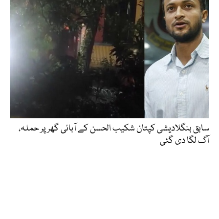
سابق بنگلادیشی کپتان شکیب الحسن کے آبائی گھر پر حملہ،
آگ لگا دی گئی