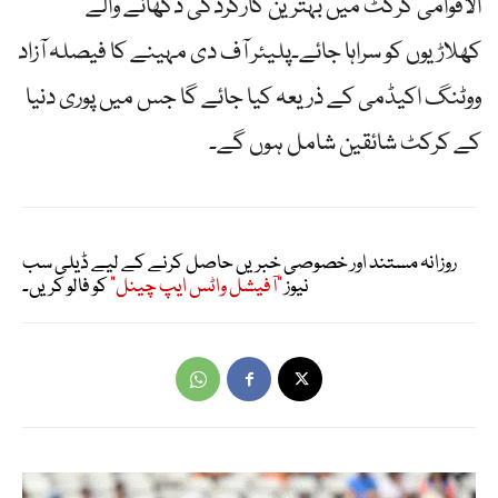
الاقوامی کرکٹ میں بہترین کارکردگی دکھانے والے
کھلاڑیوں کو سراہا جائے۔پلیئر آف دی مہینے کا فیصلہ آزاد
ووٹنگ اکیڈمی کے ذریعہ کیا جائے گا جس میں پوری دنیا
کے کرکٹ شائقین شامل ہوں گے۔
روزانہ مستند اور خصوصی خبریں حاصل کرنے کے لیے ڈیلی سب
نیوز
"آفیشل واٹس ایپ چینل"
کو فالو کریں۔