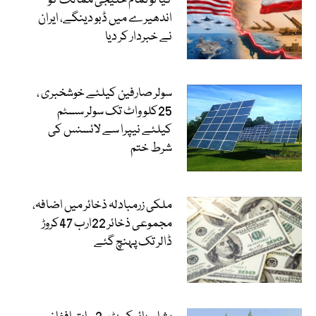
کیا تو تمام خلیجی ممالک کو
اندھیرے میں ڈبو دینگے، ایران
نے خبردار کر دیا
سولر صارفین کیلئے خوشخبری ،
25کلو واٹ تک سولر سسٹم
کیلئے نیپرا سے لائسنس کی
شرط ختم
ملکی زرمبادلہ ذخائر میں اضافہ،
مجموعی ذخائر 22ارب 47کروڑ
ڈالر تک پہنچ گئے