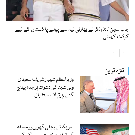
جب سچن ٹنڈولکر نے بھارتی ٹیم سے پہلے پاکستان کے لیے
کرکٹ کھیلی
تازہ ترین
وزیراعظم شہباز شریف سعودی
ولی عہد کی دعوت پر جدہ پہنچ
گئے ،پرتپاک استقبال
امریکا نے بجلی گھروں پر حملہ