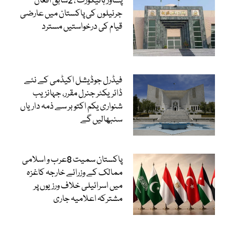
پشاور ہائیکورٹ ، 2سابق افغان
جرنیلوں کی پاکستان میں عارضی
قیام کی درخواستیں مسترد
فیڈرل جوڈیشل اکیڈمی کے نئے
ڈائریکٹر جنرل مقرر، جہانزیب
شنواری یکم اکتوبر سے ذمہ داریاں
سنبھالیں گے
پاکستان سمیت 8عرب و اسلامی
ممالک کے وزرائے خارجہ کاغزہ
میں اسرائیلی خلاف ورزیوں پر
مشترکہ اعلامیہ جاری