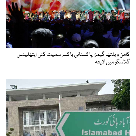
کامن ویلتھ گیمز: پاکستانی باکسر سمیت کئی ایتھلیٹس
گلاسگو میں لاپتہ