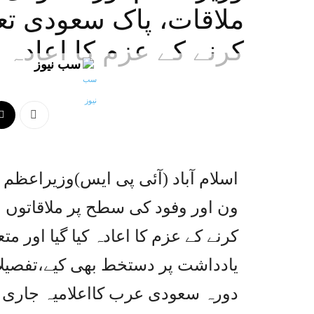
ملاقات، پاک سعودی تع
کرنے کے عزم کا اعادہ
سب نیوز
اسلام آباد (آئی پی ایس)وزیراعظم
ون اور وفود کی سطح پر ملاقاتوں 
کرنے کے عزم کا اعادہ کیا گیا اور
یادداشت پر دستخط بھی کیے،تفصیل
دورہ سعودی عرب کااعلامیہ جاری کر