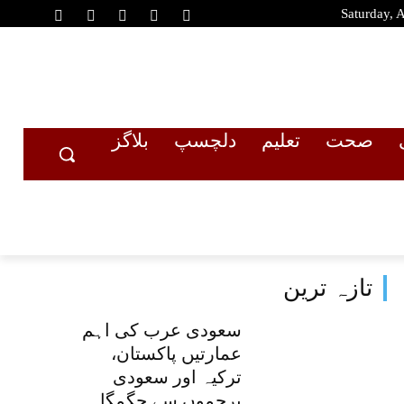
Saturday, 
صحت
تعلیم
دلچسپ
بلاگز
تازہ ترین
سعودی عرب کی اہم
عمارتیں پاکستان،
ترکیہ اور سعودی
پرچموں سے جگمگا