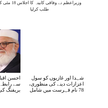
وزیراعظم نے وفاقی کابینہ کا اجلاس 18
طلب کرلیا
شہدا اور غازیوں کو سول
احسن اقبال
اعزازات دینے کی منظوری،
سے رابطہ،
78 نام فہرست میں شامل
بریفنگ ک