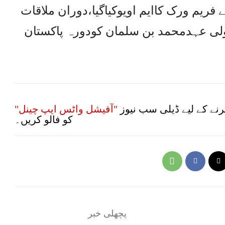
 فریم ورک کاایم اویوکیاگیا،دوران ملاقات
لی عہدمحمد بن سلمان کودورہ پاکستان
نے کے لیے ڈیلی سب نیوز
"آفیشل واٹس ایپ چینل"
کو فالو کریں۔
پچھلی خبر