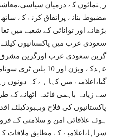
رہنمائوں کے درمیان سیاسی،معاشی
مضبوط بنانے پراتفاق کرنے کے سات
بڑھانے اور توانائی کے شعبے میں تع
سعودی عرب میں پاکستانیوں کیلئے م
گرین سعودی عرب اورگرین مشرق 
عہدکے ویژن اور 10 بلی
گیا،اعلامیے میں کہا ہے کہ دونوں ر
سے زیادہ باہمی فائدہ اٹھانے کے طری
پاکستانیوں کی فلاح وبہبودکیلئے اق
ہوئے علاقائی امن و سلامتی کے فروغ
سراہا،اعلامیے کے مطابق ملاقات ک