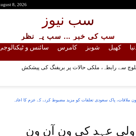
August 8, 2026
سب نیوز
سب کی خبر ... سب پہ نظر
نیا
کھیل
شوبز
کامرس
سائنس و ٹیکنالوجی
بلوچ سے رابطہ، ملکی حالات پر بریفنگ کی پیشکش
 ملاقات، پاک سعودی تعلقات کو مزید مضبوط کرنے کے عزم کا اعادہ
ولی عہد کی ون آن ون