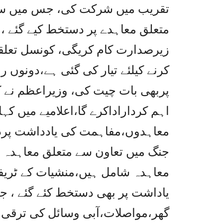
تقریب میں شرکت کی، جس میں سپر
متعلق معاہدے پر دستخط کیے گئے 
زیرصدارت کام کریگی، کونسل تعل
کرنے کیلئے تیار کی گئی ہے،دونوں 
پربھی بات چیت کی، وزیراعظم نے ک
اہم کرداراداکرے گا،اعلامیے میں کہا
معاہدوں،مفاہمت کی یادداشت پرد
جنگ میں تعاون سے متعلق معاہدہ ،
معاہدہ شامل ہیں،منشیات کے ٹریفک
یاداشت پر بھی دستخط کئے گئے ، ج