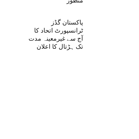
منظور
پاکستان گڈز
ٹرانسپورٹ اتحاد کا
آج سے غیرمعینہ مدت
تک ہڑتال کا اعلان