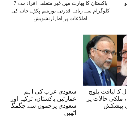
 مئی کو
پاکستان کا بھارت میں غیر متعلقہ افراد سے 7
کلوگرام سے زیادہ قدرتی یورینیم پکڑے جانے کی
اطلاعات پر اظہارتشویش
 کا لیاقت بلوچ
سعودی عرب کی اہم
 ملکی حالات پر
عمارتیں پاکستان، ترکیہ اور
ی پیشکش
سعودی پرچموں سے جگمگا
اٹھیں