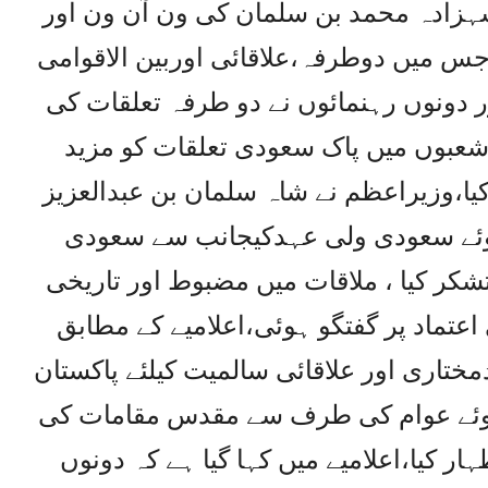
زادہ محمد بن سلمان کی ون آن ون اور
جس میں دوطرفہ،علاقائی اوربین الاقوامی
 دونوں رہنمائوں نے دو طرفہ تعلقات کی
 شعبوں میں پاک سعودی تعلقات کو مزید
یا،وزیراعظم نے شاہ سلمان بن عبدالعزیز
 ہوئے سعودی ولی عہدکیجانب سے سعودی
کر کیا ، ملاقات میں مضبوط اور تاریخی
اعتماد پر گفتگو ہوئی،اعلامیے کے مطابق
اری اور علاقائی سالمیت کیلئے پاکستان
ہوئے عوام کی طرف سے مقدس مقامات کی
کیا،اعلامیے میں کہا گیا ہے کہ دونوں