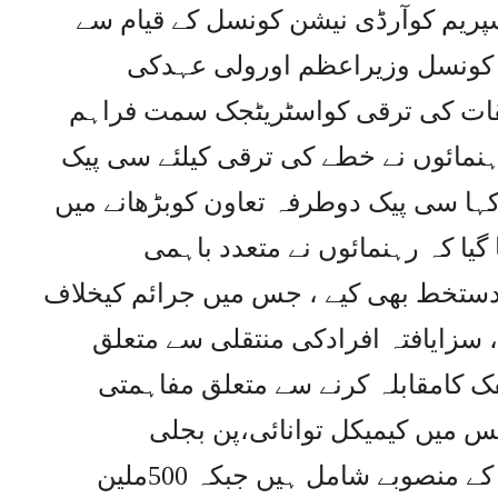
یم کوآرڈی نیشن کونسل کے قیام سے
، کونسل وزیراعظم اورولی عہدکی
قات کی ترقی کواسٹریٹجک سمت فراہم
رہنمائوں نے خطے کی ترقی کیلئے سی پیک
ہا سی پیک دوطرفہ تعاون کوبڑھانے میں
 گیا کہ رہنمائوں نے متعدد باہمی
ستخط بھی کیے ، جس میں جرائم کیخلاف
 سزایافتہ افرادکی منتقلی سے متعلق
 کامقابلہ کرنے سے متعلق مفاہمتی
س میں کیمیکل توانائی،پن بجلی
گھر،مواصلات،آبی وسائل کی ترقی کے منصوبے شامل ہیں جبکہ 500ملین