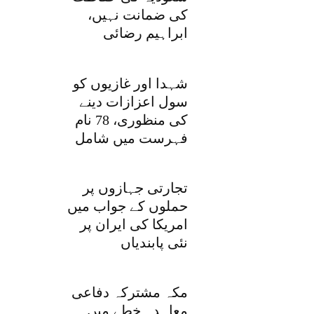
کی ضمانت نہیں،
ابراہیم رضائی
شہدا اور غازیوں کو
سول اعزازات دینے
کی منظوری، 78 نام
فہرست میں شامل
تجارتی جہازوں پر
حملوں کے جواب میں
امریکا کی ایران پر
نئی پابندیاں
مکہ مشترکہ دفاعی
معاہدہ خطے میں