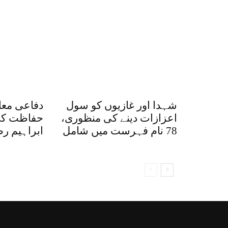
شہدا اور غازیوں کو سول
دفاعی معا
اعزازات دینے کی منظوری،
حفاظت کی
78 نام فہرست میں شامل
ابراہیم ر