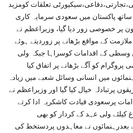
،تجارتی،دفاعی،سیکیورٹی تعلقات کومزید
ھ ساتھ پاکستان میں سعودی سرمایہ کاری
اون پر خصوصی زور دیا گیا، وزیراعظم نے
لازمت کے مواقع بڑھانے پر زوردیتے ہوئے
وسطی کے اقدامات کوسراہا جبکہ ولی
ن ٹری سونامی پروگرام کو آگے بڑھانے پر اتفاق کیا
ہنمائوں میں انسانی وسائل شعبے میں زیادہ
قوں پرتبادلہ خیال کیا گیا اور وزیراعظم نے
دامات پرسعودی قیادت کاشکریہ ادا کرتے
 کیلئے ولی عہد کے کردار کو بھی
ے بعدرہنمائوں نے معاہدوں پردستخط کی