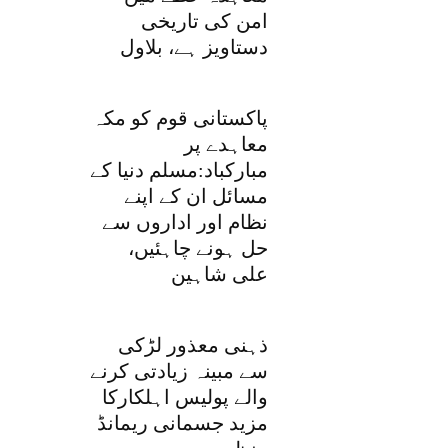
امن کی تاریخی
دستاویز ہے، بلاول
پاکستانی قوم کو مکہ
معاہدے پر
مبارکباد:مسلم دنیا کے
مسائل ان کے اپنے
نظام اور اداروں سے
حل ہونے چاہئیں،
علی شاہین
ذہنی معذور لڑکی
سے مبینہ زیادتی کرنے
والے پولیس اہلکارکا
مزید جسمانی ریمانڈ