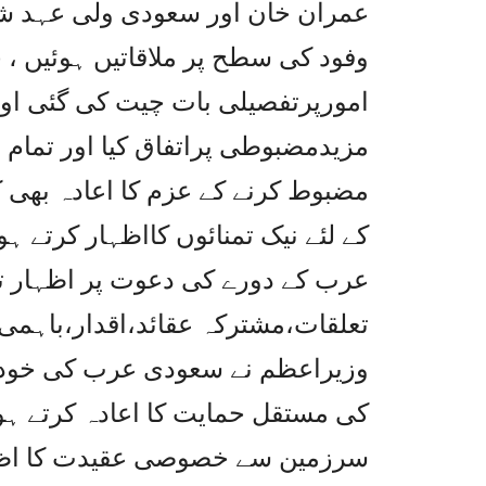
عمران خان اور سعودی ولی عہد شہ
وفود کی سطح پر ملاقاتیں ہوئیں ، 
امورپرتفصیلی بات چیت کی گئی اور
مزیدمضبوطی پراتفاق کیا اور تمام
مضبوط کرنے کے عزم کا اعادہ بھی ک
کے لئے نیک تمنائوں کااظہار کرتے
عرب کے دورے کی دعوت پر اظہار تش
تعلقات،مشترکہ عقائد،اقدار،باہمی 
وزیراعظم نے سعودی عرب کی خودمخت
کی مستقل حمایت کا اعادہ کرتے 
سرزمین سے خصوصی عقیدت کا اظہار 