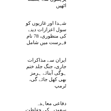
اٹھیں
شہدا اور غازیوں کو
سول اعزازات دینے
کی منظوری، 78 نام
فہرست میں شامل
ایران سے مذاکرات
جاری، جنگ جلد ختم
ہوگی آبنائے ہرمز
بھی کھل جائے گی،
ٹرمپ
دفاعی معاہدہ
سعودیہ کی حفاظت