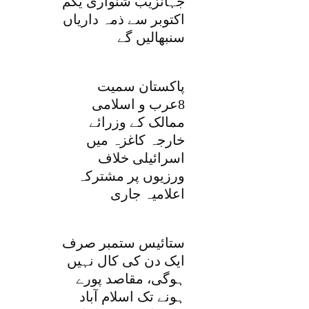
جہانزیب شنواری یکم
اکتوبر سے ذمہ داریاں
سنبھالیں گے
پاکستان سمیت
8عرب و اسلامی
ممالک کے وزرائے
خارجہ کاغزہ میں
اسرائیلی خلاف
ورزیوں پر مشترکہ
اعلامیہ جاری
ستائیس ستمبر صرف
ایک دن کی کال نہیں
ہوگی، مقاصد پورے
ہونے تک اسلام آباد