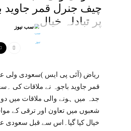
چیف جنرل قمر جاوید ب
پر تبادلہ خیال
سب نیوز
ریاض (آئی پی ایس )سعودی ولی ع
قمر جاوید باجوہ نے ملاقات کی ۔
جدہ میں ہونے والی ملاقات میں د
شعبوں میں تعاون اور ترقی کے مواق
خیال کیا گیا۔اس سے قبل سعودی عر