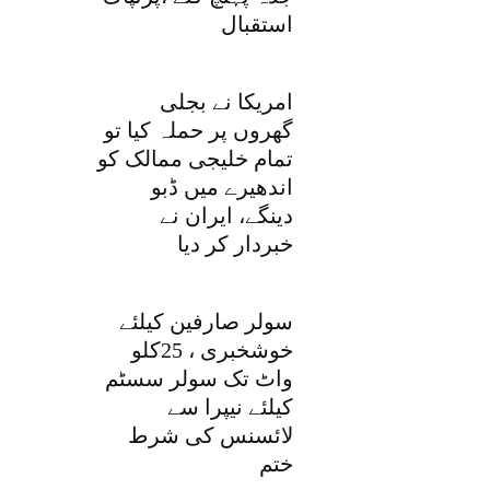
استقبال
امریکا نے بجلی
گھروں پر حملہ کیا تو
تمام خلیجی ممالک کو
اندھیرے میں ڈبو
دینگے، ایران نے
خبردار کر دیا
سولر صارفین کیلئے
خوشخبری ، 25کلو
واٹ تک سولر سسٹم
کیلئے نیپرا سے
لائسنس کی شرط
ختم