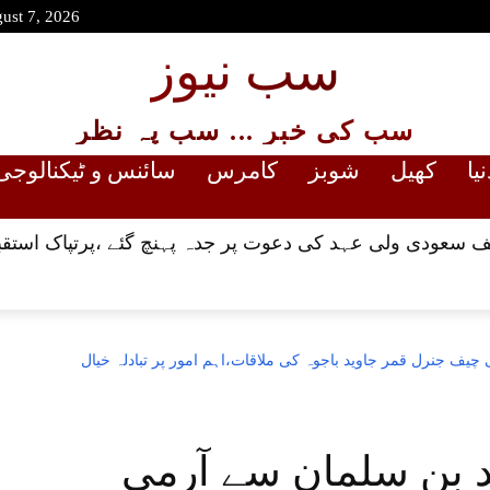
gust 7, 2026
سب نیوز
سب کی خبر ... سب پہ نظر
نیا
کھیل
شوبز
کامرس
سائنس و ٹیکنالوجی
 سعودی ولی عہد کی دعوت پر جدہ پہنچ گئے ،پرتپاک استقب
ف جنرل قمر جاوید باجوہ کی ملاقات،اہم امور پر تبادلہ خیال
 بن سلمان سے آرمی