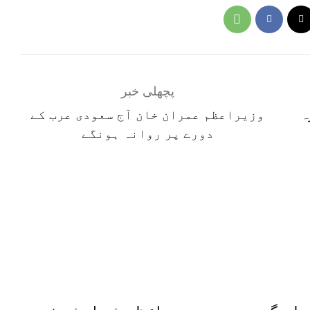
پچھلی خبر
ہ
وزیراعظم عمران خان آج سعودی عرب کے
دورے پر روانہ ہونگے