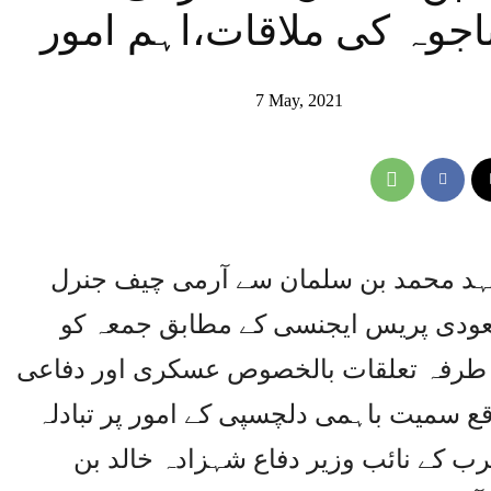
اجوہ کی ملاقات،اہم امور
7 May, 2021
ہد محمد بن سلمان سے آرمی چیف جنرل
سعودی پریس ایجنسی کے مطابق جمعہ کو
و طرفہ تعلقات بالخصوص عسکری اور دفاعی
ع سمیت باہمی دلچسپی کے امور پر تبادلہ
ب کے نائب وزیر دفاع شہزادہ خالد بن