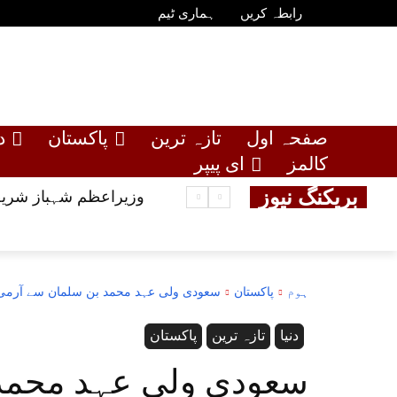
رابطہ کریں
ہماری ٹیم
صفحہ اول
تازہ ترین
پاکستان
د
کالمز
ای پیپر
بریکنگ نیوز
وزیراعظم شہباز شریف
ہوم
پاکستان
سعودی ولی عہد محمد بن سلمان سے آرمی چی
دنیا
تازہ ترین
پاکستان
سعودی ولی عہد محمد