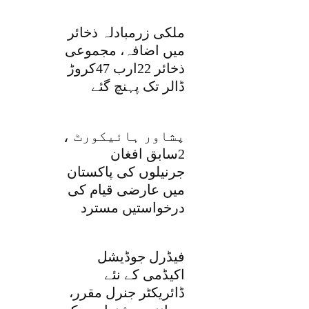
ملکی زرمبادلہ ذخائر
میں اضافہ، مجموعی
ذخائر 22ارب 47کروڑ
ڈالر تک پہنچ گئے
پشاور ہائیکورٹ ،
2سابق افغان
جرنیلوں کی پاکستان
میں عارضی قیام کی
درخواستیں مسترد
فیڈرل جوڈیشل
اکیڈمی کے نئے
ڈائریکٹر جنرل مقرر،