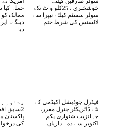
سولر صارفین کیلئے
امریکا نے 
خوشخبری ، 25کلو واٹ تک
حملہ کیا ت
سولر سسٹم کیلئے نیپرا سے
ممالک کو ا
لائسنس کی شرط ختم
دینگے، ایر
دیا
فیڈرل جوڈیشل اکیڈمی کے
پشاور ہا
نئے ڈائریکٹر جنرل مقرر،
2سابق اف
جہانزیب شنواری یکم
پاکستان م
اکتوبر سے ذمہ داریاں
کی درخواس