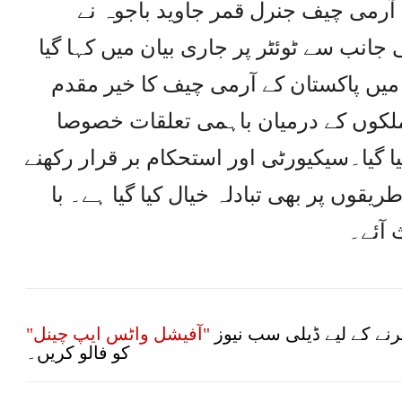
رمی چیف جنرل قمر جاوید باجوہ نے
نب سے ٹوئٹر پر جاری بیان میں کہا گیا
میں پاکستان کے آرمی چیف کا خیر مقدم
 ملکوں کے درمیان باہمی تعلقات خصوصا
ا گیا۔سیکیورٹی اور استحکام بر قرار رکھنے
ریقوں پر بھی تبادلہ خیال کیا گیا ہے۔ با
 آئے۔
نے کے لیے ڈیلی سب نیوز
"آفیشل واٹس ایپ چینل"
کو فالو کریں۔