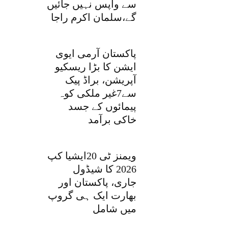
سے واپس نہیں جائیں
گے،سلمان اکرم راجا
پاکستان آرمی ایوی
ایشن کا بڑا ریسکیو
آپریشن، براڈ پیک
سے7غیر ملکی کوہ
پیمائوں کے جسد
خاکی برآمد
ویمنز ٹی 20ایشیا کپ
2026 کا شیڈول
جاری، پاکستان اور
بھارت ایک ہی گروپ
میں شامل