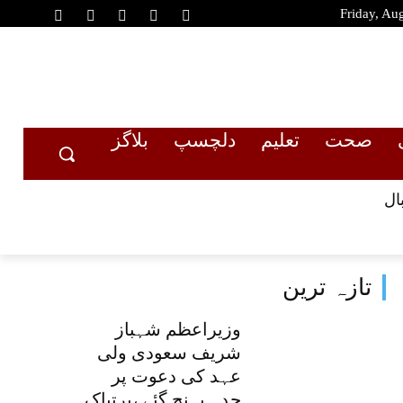
Friday, Au
صحت
تعلیم
دلچسپ
بلاگز
ال
تازہ ترین
وزیراعظم شہباز
شریف سعودی ولی
عہد کی دعوت پر
جدہ پہنچ گئے ،پرتپاک