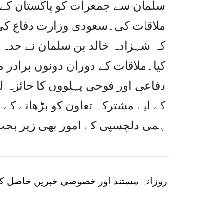
سلمان سے جمعرات کو پاکستان کے آ
ملاقات کی۔سعودی وزارت دفاع کی جا
کہ شہزادہ خالد بن سلمان نے جدہ 
کیا۔ملاقات کے دوران دونوں برادر
دفاعی اور فوجی پہلووں کا جائزہ لی
کے لیے مشترکہ تعاون کو بڑھانے کے ط
ہمی دلچسپی کے امور بھی زیر بحث
روزانہ مستند اور خصوصی خبریں حاصل کر