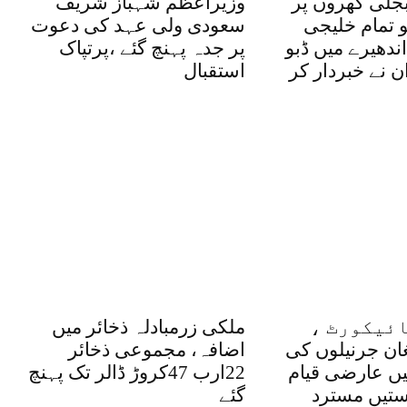
بجلی گھروں پر
وزیراعظم شہباز شریف
و تمام خلیجی
سعودی ولی عہد کی دعوت
ندھیرے میں ڈبو
پر جدہ پہنچ گئے ،پرتپاک
ان نے خبردار کر
استقبال
ئیکورٹ ،
ملکی زرمبادلہ ذخائر میں
غان جرنیلوں کی
اضافہ، مجموعی ذخائر
یں عارضی قیام
22ارب 47کروڑ ڈالر تک پہنچ
تیں مسترد
گئے