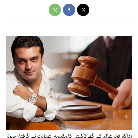
اداکار فخر عالم کے گھر ڈکیتی کا مقدمہ، عدالت نے گرفتار جیولر