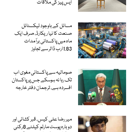
ایس پیز کی ملاقات
مسائل کے باوجود ٹیکسٹائل
صنعت کا نیا ریکارڈ، صرف ایک
ماہ میں پاکستانی برآمدات
1.83ارب ڈالر سے تجاوز
صومالیہ سے پاکستانی مغوی اب
تک رہا نہ ہوسکے جس پر پاکستان
افسردہ ہے، ترجمان دفتر خارجہ
میر رضا علی کیس، قبر کشائی اور
دوبارہ پوسٹ مارٹم کیلئے 8رکنی