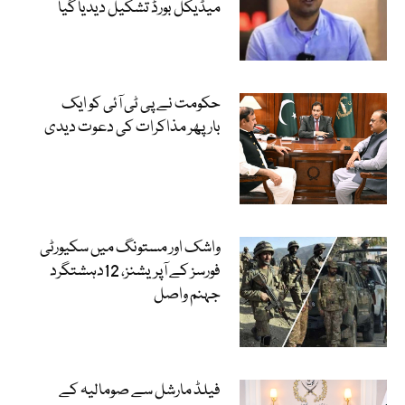
میڈیکل بورڈ تشکیل دیدیا گیا
حکومت نے پی ٹی آئی کو ایک
بارپھر مذاکرات کی دعوت دیدی
واشک اور مستونگ میں سکیورٹی
فورسز کے آپریشنز، 12دہشتگرد
جہنم واصل
فیلڈ مارشل سے صومالیہ کے