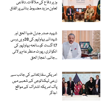
وزیر دفاع کی ملاقات، دفاعی
تعاون مزید مضبوط بنانے پر اتفاق
شہید صدر جنرل ضیا الحق اور
شہدائے بہاولپور کی 38ویں برسی
17اگست کو،سانحہ بہاولپور کی
انکوائری رپورٹ منظر عام پر لائی
جائے، اعجاز الحق...
امریکی سفارتخانے کی جانب سے
زرعی ٹیکنالوجی کے شعبے میں
پاک امریکہ اشتراک کے مواقع
اجاگر