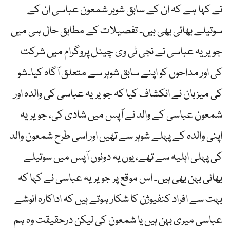
نے کہا ہے کہ ان کے سابق شوہر شمعون عباسی ان کے
سوتیلے بھائی بھی ہیں۔ تفصیلات کے مطابق حال ہی میں
جویریہ عباسی نے نجی ٹی وی چینل پروگرام میں شرکت
کی اور مداحوں کو اپنے سابق شوہر سے متعلق آگاہ کیا۔شو
کی میزبان نے انکشاف کیا کہ جویریہ عباسی کی والدہ اور
شمعون عباسی کے والد نے آپس میں شادی کی، جویریہ
اپنی والدہ کے پہلے شوہر سے تھیں اور اسی طرح شمعون والد
کی پہلی اہلیہ سے تھے، یوں یہ دونوں آپس میں سوتیلے
بھائی بہن بھی ہیں۔ اس موقع پر جویریہ عباسی نے کہا کہ
بہت سے افراد کنفیوژن کا شکار ہوتے ہیں کہ اداکارہ انوشے
عباسی میری بہن ہیں یا شمعون کی لیکن درحقیقت وہ ہم