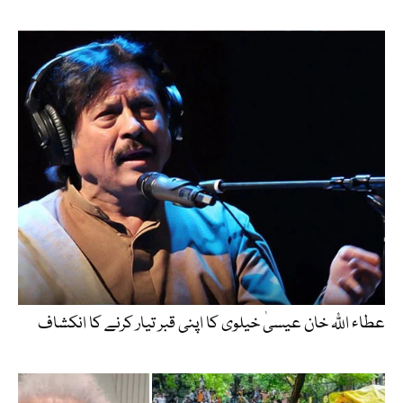
عطاء اللّٰہ خان عیسیٰ خیلوی کا اپنی قبر تیار کرنے کا انکشاف