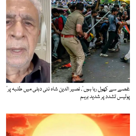
’غصے سے کھول رہا ہوں‘، نصیر الدین شاہ نئی دہلی میں طلبہ پر
پولیس تشدد پر شدید برہم