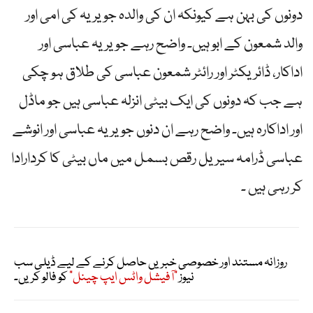
دونوں کی بہن ہے کیونکہ ان کی والدہ جویریہ کی امی اور
والد شمعون کے ابو ہیں۔ واضح رہے جویریہ عباسی اور
اداکار، ڈائریکٹر اور رائٹر شمعون عباسی کی طلاق ہو چکی
ہے جب کہ دونوں کی ایک بیٹی انزلہ عباسی ہیں جو ماڈل
اور اداکارہ ہیں۔ واضح رہے ان دنوں جویریہ عباسی اور انوشے
عباسی ڈرامہ سیریل رقص بسمل میں ماں بیٹی کا کردارادا
کر رہی ہیں ۔
روزانہ مستند اور خصوصی خبریں حاصل کرنے کے لیے ڈیلی سب
نیوز
"آفیشل واٹس ایپ چینل"
کو فالو کریں۔