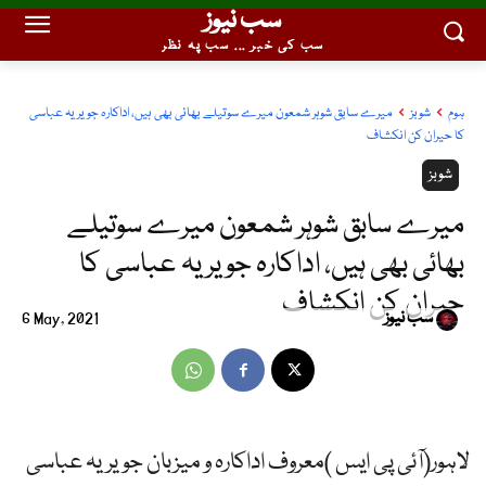
سب نیوز
سب کی خبر ... سب پہ نظر
ہوم
شوبز
میرے سابق شوہر شمعون میرے سوتیلے بھائی بھی ہیں، اداکارہ جویریہ عباسی
کا حیران کن انکشاف
شوبز
میرے سابق شوہر شمعون میرے سوتیلے
بھائی بھی ہیں، اداکارہ جویریہ عباسی کا
حیران کن انکشاف
سب نیوز
6 May, 2021
لاہور(آئی پی ایس )معروف اداکارہ و میزبان جویریہ عباسی