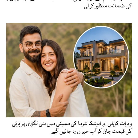
کی ضمانت منظور کر لی
ویرات کوہلی اور انوشکا شرما کی ممبئی میں نئی لگژری پراپرٹی
کی قیمت جان کر آپ حیران رہ جائیں گے