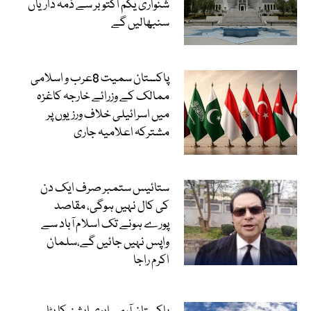
شنواری یکم اکتوبر سے ذمہ داریاں
سنبھالیں گے
پاکستان سمیت 8عرب و اسلامی
ممالک کے وزرائے خارجہ کاغزہ
میں اسرائیلی خلاف ورزیوں پر
مشترکہ اعلامیہ جاری
ستائیس ستمبر صرف ایک دن
کی کال نہیں ہوگی، مقاصد
پورے ہونے تک اسلام آباد سے
واپس نہیں جائیں گے،سلمان
اکرم راجا