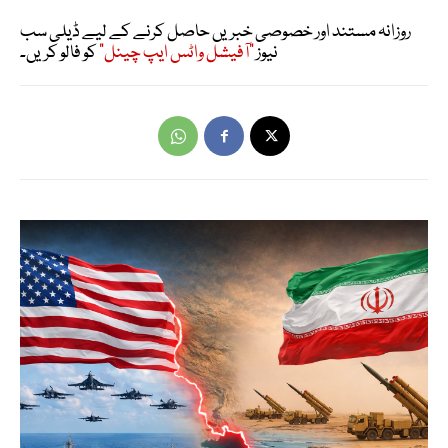
روزانہ مستند اور خصوصی خبریں حاصل کرنے کے لیے ڈیلی سب
نیوز
"آفیشل واٹس ایپ چینل"
کو فالو کریں۔