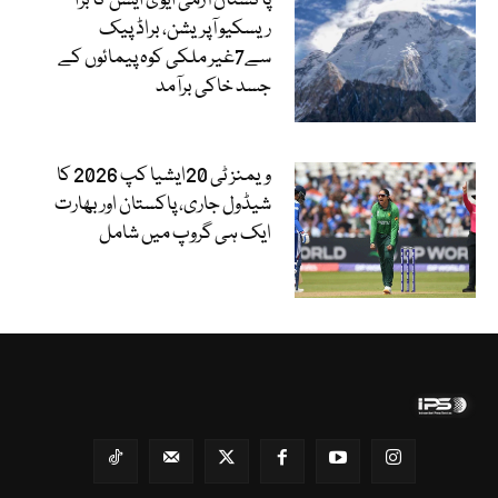
پاکستان آرمی ایوی ایشن کا بڑا
ریسکیو آپریشن، براڈ پیک
سے7غیر ملکی کوہ پیمائوں کے
جسد خاکی برآمد
ویمنز ٹی 20ایشیا کپ 2026 کا
شیڈول جاری، پاکستان اور بھارت
ایک ہی گروپ میں شامل