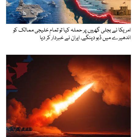
امریکا نے بجلی گھروں پر حملہ کیا تو تمام خلیجی ممالک کو
اندھیرے میں ڈبو دینگے، ایران نے خبردار کر دیا