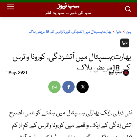
سب نیوز
سب کی خبر ... سب پہ نظر
ہوم
دنیا
بھارت:ہسپتال میں آتشزدگی، کورونا وائرس کے 18مریض ہلاک
دنیا
بھارت:ہسپتال میں آتشزدگی، کورونا وائرس
کے 18مریض ہلاک
سب نیوز
1 May, 2021
نئی دہلی ،ایک بھارتی ہسپتال میں ہفتے کو علی الصبح
آتش زدگی کے ایک واقعے میں کورونا وائرس کے کم از کم