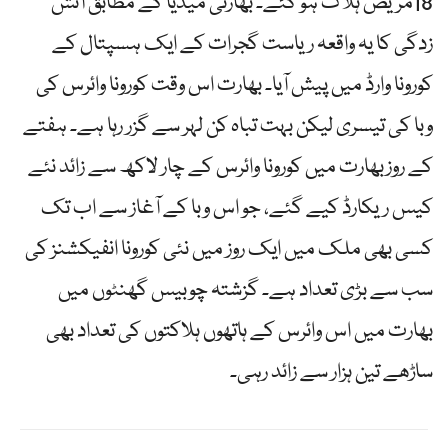
18مریض ہلاک ہو گئے۔ بھارتی میڈیا کے مطابق آتش
زدگی کا یہ واقعہ ریاست گجرات کے ایک ہسپتال کے
کورونا وارڈ میں پیش آیا۔ بھارت اس وقت کورونا وائرس کی
وبا کی تیسری لیکن بہت تباہ کن لہر سے گزر رہا ہے۔ ہفتے
کے روزبھارت میں کورونا وائرس کے چار لاکھ سے زائد نئے
کیس ریکارڈ کیے گئے، جو اس وبا کے آغاز سے اب تک
کسی بھی ملک میں ایک روز میں نئی کورونا انفیکشنز کی
سب سے بڑی تعداد ہے۔ گزشتہ چوبیس گھنٹوں میں
بھارت میں اس وائرس کے ہاتھوں ہلاکتوں کی تعداد بھی
ساڑھے تین ہزار سے زائد رہی۔