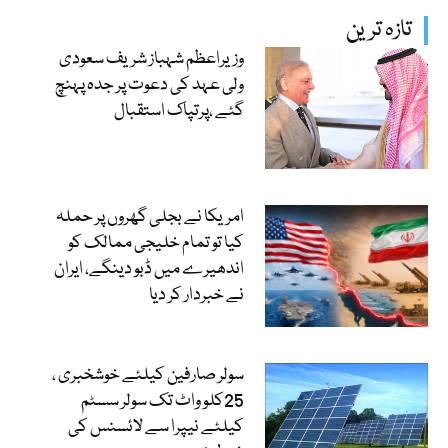
تازہ ترین
وزیراعظم شہباز شریف سعودی
ولی عہد کی دعوت پر جدہ پہنچ
گئے ،پرتپاک استقبال
امریکا نے بجلی گھروں پر حملہ
کیا تو تمام خلیجی ممالک کو
اندھیرے میں ڈبو دینگے، ایران
نے خبردار کر دیا
سولر صارفین کیلئے خوشخبری ،
25کلو واٹ تک سولر سسٹم
کیلئے نیپرا سے لائسنس کی