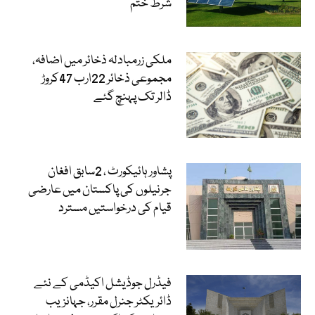
شرط ختم
ملکی زرمبادلہ ذخائر میں اضافہ،
مجموعی ذخائر 22ارب 47کروڑ
ڈالر تک پہنچ گئے
پشاور ہائیکورٹ ، 2سابق افغان
جرنیلوں کی پاکستان میں عارضی
قیام کی درخواستیں مسترد
فیڈرل جوڈیشل اکیڈمی کے نئے
ڈائریکٹر جنرل مقرر، جہانزیب