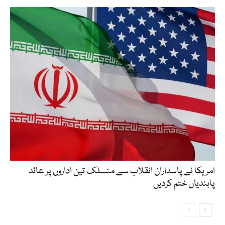
امریکا نے پاسداران انقلاب سے منسلک تین اداروں پر عائد
پابندیاں ختم کردیں