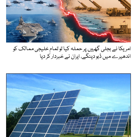
امریکا نے بجلی گھروں پر حملہ کیا تو تمام خلیجی ممالک کو
اندھیرے میں ڈبو دینگے، ایران نے خبردار کر دیا