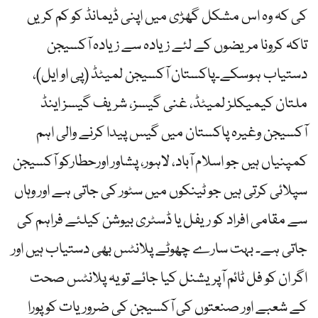
کی کہ وہ اس مشکل گھڑی میں اپنی ڈیمانڈ کو کم کریں
تاکہ کرونا مریضوں کے لئے زیادہ سے زیادہ آکسیجن
دستیاب ہوسکے۔پاکستان آکسیجن لمیٹڈ (پی او ایل)،
ملتان کیمیکلز لمیٹڈ، غنی گیسز، شریف گیسز اینڈ
آکسیجن وغیرہ پاکستان میں گیس پیدا کرنے والی اہم
کمپنیاں ہیں جو اسلام آباد، لاہور، پشاور اورحطارکو آکسیجن
سپلائی کرتی ہیں جو ٹینکوں میں سٹور کی جاتی ہے اور وہاں
سے مقامی افراد کو ریفل یا ڈسٹری بیوشن کیلئے فراہم کی
جاتی ہے۔ بہت سارے چھوٹے پلانٹس بھی دستیاب ہیں اور
اگر ان کو فل ٹائم آپریشنل کیا جائے تو یہ پلانٹس صحت
کے شعبے اور صنعتوں کی آکسیجن کی ضروریات کو پورا