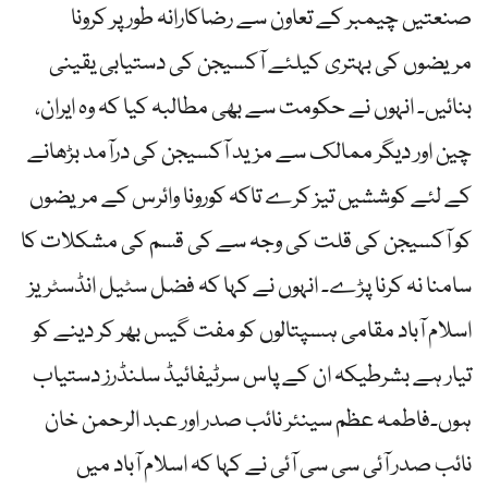
صنعتیں چیمبر کے تعاون سے رضاکارانہ طور پر کرونا
مریضوں کی بہتری کیلئے آکسیجن کی دستیابی یقینی
بنائیں۔ انہوں نے حکومت سے بھی مطالبہ کیا کہ وہ ایران،
چین اور دیگر ممالک سے مزید آکسیجن کی درآمد بڑھانے
کے لئے کوششیں تیز کرے تاکہ کورونا وائرس کے مریضوں
کو آکسیجن کی قلت کی وجہ سے کی قسم کی مشکلات کا
سامنا نہ کرنا پڑے۔ انہوں نے کہا کہ فضل سٹیل انڈسٹریز
اسلام آباد مقامی ہسپتالوں کو مفت گیس بھر کر دینے کو
تیار ہے بشرطیکہ ان کے پاس سرٹیفائیڈ سلنڈرز دستیاب
ہوں۔فاطمہ عظم سینئر نائب صدر اور عبد الرحمن خان
نائب صدر آئی سی سی آئی نے کہا کہ اسلام آباد میں