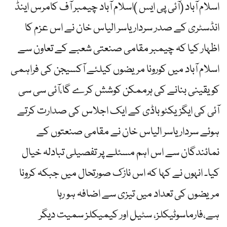
اسلام آباد (آئی پی ایس )اسلام آباد چیمبر آف کامرس اینڈ
انڈسٹری کے صدر سردار یاسر الیاس خان نے اس عزم کا
اظہار کیا کہ چیمبر مقامی صنعتی شعبے کے تعاون سے
اسلام آباد میں کورونا مریضوں کیلئے آکسیجن کی فراہمی
کو یقینی بنانے کی ہرممکن کوشش کرے گا،آئی سی سی
آئی کی ایگزیکٹو باڈی کے ایک اجلاس کی صدارت کرتے
ہوئے سردار یاسر الیاس خان نے مقامی صنعتوں کے
نمائندگان سے اس اہم مسئلے پر تفصیلی تبادلہ خیال
کیا۔ انہوں نے کہا کہ اس نازک صورتحال میں جبکہ کرونا
مریضوں کی تعداد میں تیزی سے اضافہ ہو رہا
ہے،فارماسوٹیکلز، سٹیل اور کیمیکلز سمیت دیگر