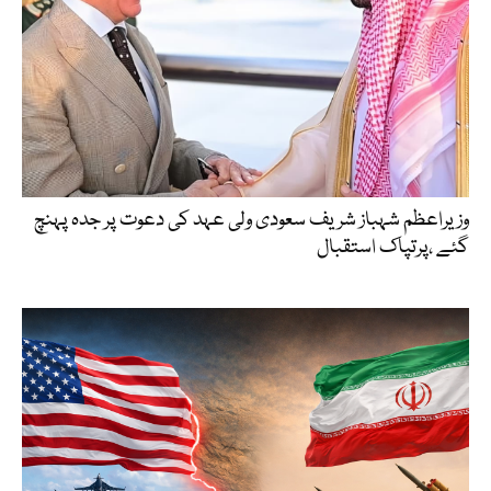
وزیراعظم شہباز شریف سعودی ولی عہد کی دعوت پر جدہ پہنچ
گئے ،پرتپاک استقبال