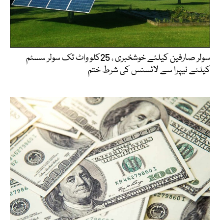
سولر صارفین کیلئے خوشخبری ، 25کلو واٹ تک سولر سسٹم
کیلئے نیپرا سے لائسنس کی شرط ختم