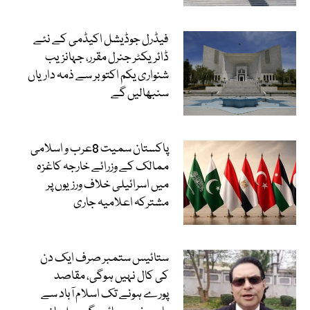
فیڈرل جوڈیشل اکیڈمی کے نئے
ڈائریکٹر جنرل مقرر، جہانزیب
شنواری یکم اکتوبر سے ذمہ داریاں
سنبھالیں گے
پاکستان سمیت 8عرب و اسلامی
ممالک کے وزرائے خارجہ کاغزہ
میں اسرائیلی خلاف ورزیوں پر
مشترکہ اعلامیہ جاری
ستائیس ستمبر صرف ایک دن
کی کال نہیں ہوگی، مقاصد
پورے ہونے تک اسلام آباد سے