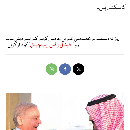
کرسکتے ہیں۔
روزانہ مستند اور خصوصی خبریں حاصل کرنے کے لیے ڈیلی سب
نیوز
"آفیشل واٹس ایپ چینل"
کو فالو کریں۔