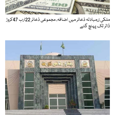
ملکی زرمبادلہ ذخائر میں اضافہ، مجموعی ذخائر 22ارب 47کروڑ
ڈالر تک پہنچ گئے