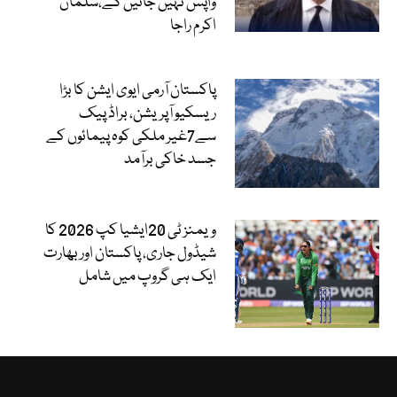
واپس نہیں جائیں گے،سلمان
اکرم راجا
پاکستان آرمی ایوی ایشن کا بڑا
ریسکیو آپریشن، براڈ پیک
سے7غیر ملکی کوہ پیمائوں کے
جسد خاکی برآمد
ویمنز ٹی 20ایشیا کپ 2026 کا
شیڈول جاری، پاکستان اور بھارت
ایک ہی گروپ میں شامل