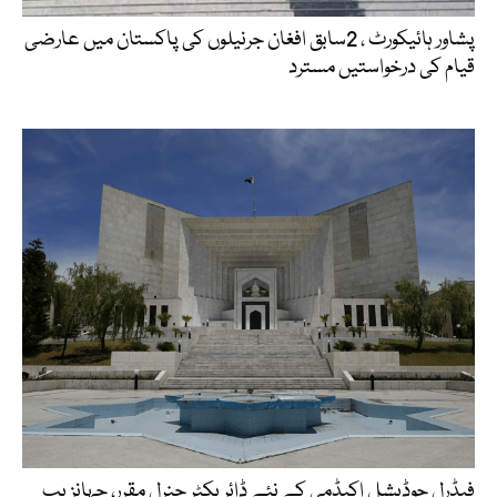
پشاور ہائیکورٹ ، 2سابق افغان جرنیلوں کی پاکستان میں عارضی
قیام کی درخواستیں مسترد
فیڈرل جوڈیشل اکیڈمی کے نئے ڈائریکٹر جنرل مقرر، جہانزیب