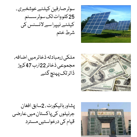
سولر صارفین کیلئے خوشخبری ،
25کلو واٹ تک سولر سسٹم
کیلئے نیپرا سے لائسنس کی
شرط ختم
ملکی زرمبادلہ ذخائر میں اضافہ،
مجموعی ذخائر 22ارب 47کروڑ
ڈالر تک پہنچ گئے
پشاور ہائیکورٹ ، 2سابق افغان
جرنیلوں کی پاکستان میں عارضی
قیام کی درخواستیں مسترد