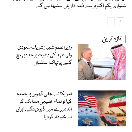
شنواری یکم اکتوبر سے ذمہ داریاں سنبھالیں گے
تازہ ترین
وزیراعظم شہباز شریف سعودی
ولی عہد کی دعوت پر جدہ پہنچ
گئے ،پرتپاک استقبال
امریکا نے بجلی گھروں پر حملہ
کیا تو تمام خلیجی ممالک کو
اندھیرے میں ڈبو دینگے، ایران
نے خبردار کر دیا