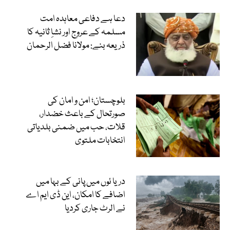
دعا ہے دفاعی معاہدہ امت
مسلمہ کے عروج اور نشاِ ثانیہ کا
ذریعہ بنے: مولانا فضل الرحمان
بلوچستان؛ امن و امان کی
صورتحال کے باعث خضدار،
قلات، حب میں ضمنی بلدیاتی
انتخابات ملتوی
دریا ئوں میں پانی کے بہا میں
اضافے کا امکان، این ڈی ایم اے
نے الرٹ جاری کردیا