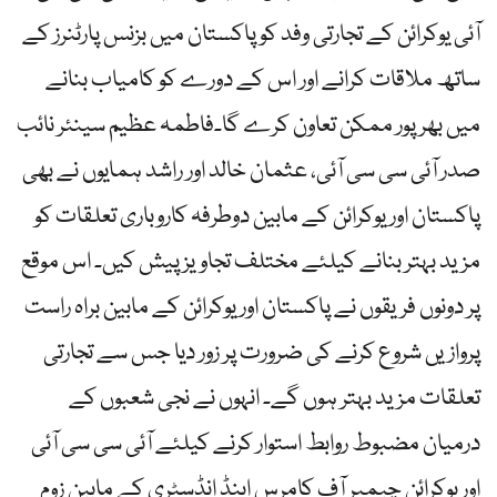
آئی یوکرائن کے تجارتی وفد کو پاکستان میں بزنس پارٹنرز کے
ساتھ ملاقات کرانے اور اس کے دورے کو کامیاب بنانے
میں بھرپور ممکن تعاون کرے گا۔فاطمہ عظیم سینئر نائب
صدر آئی سی سی آئی، عثمان خالد اور راشد ہمایوں نے بھی
پاکستان اور یوکرائن کے مابین دوطرفہ کاروباری تعلقات کو
مزید بہتر بنانے کیلئے مختلف تجاویز پیش کیں۔ اس موقع
پر دونوں فریقوں نے پاکستان اور یوکرائن کے مابین براہ راست
پروازیں شروع کرنے کی ضرورت پر زور دیا جس سے تجارتی
تعلقات مزید بہتر ہوں گے۔ انہوں نے نجی شعبوں کے
درمیان مضبوط روابط استوار کرنے کیلئے آئی سی سی آئی
اور یوکرائن چیمبر آف کامرس اینڈ انڈسٹری کے مابین زوم