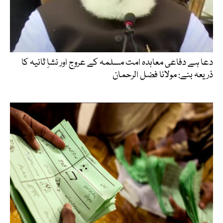
دعا ہے دفاعی معاہدہ امت مسلمہ کے عروج اور نشاِ ثانیہ کا
ذریعہ بنے: مولانا فضل الرحمان