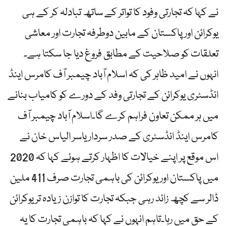
نے کہا کہ تجارتی وفود کا تواتر کے ساتھ تبادلہ کر کے ہی
یوکرائن اور پاکستان کے مابین دوطرفہ تجارت اور معاشی
تعلقات کو صلاحیت کے مطابق فروغ دیا جا سکتا ہے۔
انہوں نے امید ظاہر کی کہ اسلام آباد چیمبر آف کامرس اینڈ
انڈسٹری یوکرائن کے تجارتی وفد کے دورے کو کامیاب بنانے
میں ہر ممکن تعاون فراہم کرے گا۔اسلام آباد چیمبر آف
کامرس اینڈ انڈسٹری کے صدر سردار یاسر الیاس خان نے
اس موقع پر اپنے خیالات کا اظہار کرتے ہوئے کہا کہ 2020
میں پاکستان اور یوکرائن کی باہمی تجارت صرف 411 ملین
ڈالر سے کچھ زائد رہی جبکہ تجارت کا توازن زیادہ تر یوکرائن
کے حق میں رہا۔تاہم انہوں نے کہا کہ باہمی تجارت کا یہ