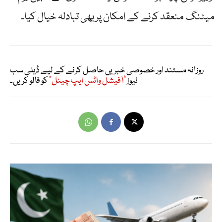
میٹنگ منعقد کرنے کے امکان پر بھی تبادلہ خیال کیا۔
روزانہ مستند اور خصوصی خبریں حاصل کرنے کے لیے ڈیلی سب
نیوز
"آفیشل واٹس ایپ چینل"
کو فالو کریں۔