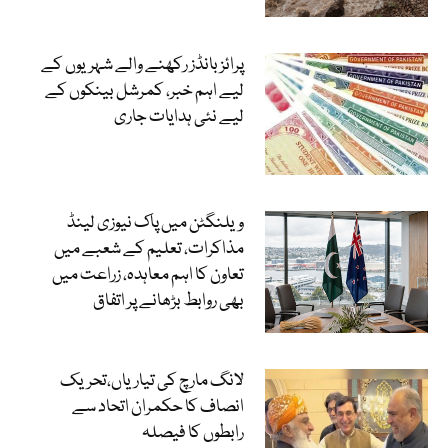
پرائز بانڈز رکھنے والے شہریوں کے
لیے اہم خبر، کمرشل بینکوں کے
لیے نئی ہدایات جاری
ویلنگٹن میں پاک نیوزی لینڈ
مذاکرات، تعلیم کے شعبے میں
تعاون کا اہم معاہدہ، زراعت میں
بھی روابط بڑھانے پر اتفاق
لانگ مارچ کی تیاریاں،تحریک
انصاف کا حکمران اتحاد سے
رابطوں کا فیصلہ