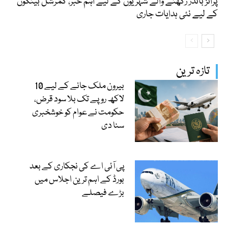
پرائز بانڈز رکھنے والے شہریوں کے لیے اہم خبر، کمرشل بینکوں
کے لیے نئی ہدایات جاری
تازہ ترین
بیرون ملک جانے کے لیے 10
لاکھ روپے تک بلا سود قرض،
حکومت نے عوام کو خوشخبری
سنا دی
پی آئی اے کی نجکاری کے بعد
بورڈ کے اہم ترین اجلاس میں
بڑے فیصلے