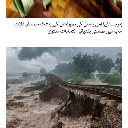
بلوچستان؛ امن و امان کی صورتحال کے باعث خضدار، قلات،
حب میں ضمنی بلدیاتی انتخابات ملتوی