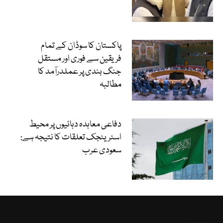
پاکستان کا سوڈان کے تمام
فریقین سے فوری اور مستقل
جنگ بندی پر عملدرآمد کا
مطالبہ
دفاعی معاہدہ دہائیوں پر محیط
اسٹریٹجک تعلقات کا نتیجہ ہے:
سعودی عرب