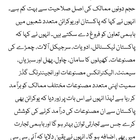
حجم دونوں ممالک کی اصل صلاحیت سے بہت کم ہے۔
انہوں نے کہا کہ پاکستان اور یوکرائن متعدد شعبوں میں
باہمی تعاون کو فروغ دے سکتے ہیں۔ انہوں نے کہا کہ
پاکستان ٹیکسٹائل، ادویات، سرجیکل آلات، چمڑے کی
مصنوعات، کھیلوں کا سامان، چاول، پھل اور سبزیاں،
سیمنٹ، الیکٹرانکس مصنوعات اور انجینئرنگ گڈز
سمیت اپنی متعدد مصنوعات مختلف ممالک کو برآمد
کر رہا ہے لہذا انہوں نے اس بات پر زور دیا کہ یوکرائن بھی
پاکستان سے ان مصنوعات کی درآمد کرنے کی کوشش
کرے جس سے تجارتی توازن بہتر ہو گا اور باہمی تجارت
میں بھی اضافہ ہو گا۔ انہوں نے یقین دلایا کہ آئی سی سی