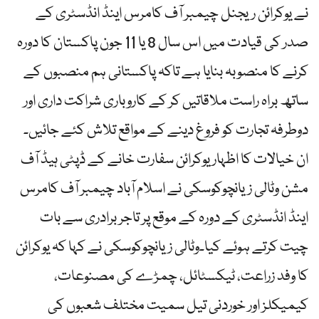
نے یوکرائن ریجنل چیمبر آف کامرس اینڈ انڈسٹری کے
صدر کی قیادت میں اس سال 8 یا 11 جون پاکستان کا دورہ
کرنے کا منصوبہ بنایا ہے تاکہ پاکستانی ہم منصبوں کے
ساتھ براہ راست ملاقاتیں کر کے کاروباری شراکت داری اور
دوطرفہ تجارت کو فروغ دینے کے مواقع تلاش کئے جائیں۔
ان خیالات کا اظہار یوکرائن سفارت خانے کے ڈپٹی ہیڈ آف
مشن وٹالی زیانچوکوسکی نے اسلام آباد چیمبر آف کامرس
اینڈ انڈسٹری کے دورہ کے موقع پر تاجر برادری سے بات
چیت کرتے ہوئے کیا۔وٹالی زیانچوکوسکی نے کہا کہ یوکرائن
کا وفد زراعت، ٹیکسٹائل، چمڑے کی مصنوعات،
کیمیکلز اور خوردنی تیل سمیت مختلف شعبوں کی