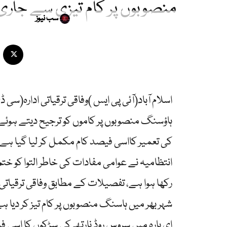
منصوبوں پر کام تیزی سے جاری
سب نیوز
اسلام آباد(آئی پی ایس )وفاقی ترقیاتی ادارہ(س
ہاؤسنگ منصوبوں پر کاموں کو ترجیح دیتے ہوئے س
کی تعمیر کااسی فیصد کام مکمل کر لیا گیا ہے،سی
انتظامیہ نے عوامی مفادات کی خاطر التوا کو خت
رکھا ہوا ہے، تفصیلات کے مطابق وفاقی ترقیاتی
شہر بھر میں ہاسنگ منصوبوں پر کام تیز کر دیا ہے
ای بارہ میں سروس روڈ نارتھ کی سڑکوں کا اسی ف