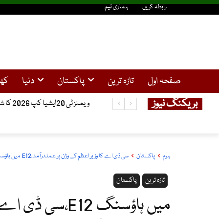
رابطہ کریں
ہماری ٹیم
صفحہ اول
تازہ ترین
پاکستان
دنیا
کھ
بریکنگ نیوز
ویمنز ٹی 20ایشیا کپ 2026 کا شیڈول جاری، پاکستان اور بھارت ایک ہی گروپ میں شامل
ہوم
پاکستان
سی ڈی اے کا وزیر اعظم کے وژن پر عملدرآمد،E12 میں ہاؤسنگ منصوبوں پر کام تیزی سے جاری
تازہ ترین
پاکستان
سی ڈی اے کا وز