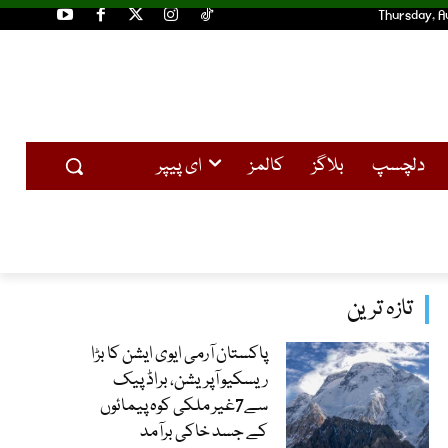
Thursday, A
دلچسپ
بلاگز
کالمز
ای پیپر
تازہ ترین
پاکستان آرمی ایوی ایشن کا بڑا
ریسکیو آپریشن، براڈ پیک
سے7غیر ملکی کوہ پیمائوں
کے جسد خاکی برآمد