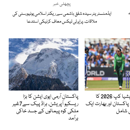
پچھلی خبر
ہ
ایڈمنسٹریٹر سیدہ شفق ہاشمی سے ریکٹر اسلامی یونیورسٹی کی
ملاقات، پراپرٹی ٹیکس معاف کرنیکی استدعا
ویمنز ٹی 20ایشیا کپ 2026 کا
پاکستان آرمی ایوی ایشن کا بڑا
پاکستان اور بھارت ایک
ریسکیو آپریشن، براڈ پیک سے7غیر
 شامل
ملکی کوہ پیمائوں کے جسد خاکی
برآمد