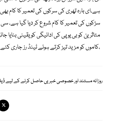
ہے،ای بارہ تھری کی سرکوں کی تعمیر کا کام بھ
سڑکوں کی تعمیر کا کام شروع کر دیا گیا ہے، سی
متاثرین کو بی یو پی کی ادائیگی کو یقینی بنایا 
کاموں کو مزید تیز کرتے ہوئے ٹینڈ رز جاری کئے جا سکیں،
روزانہ مستند اور خصوصی خبریں حاصل کرنے کے لیے ڈیل