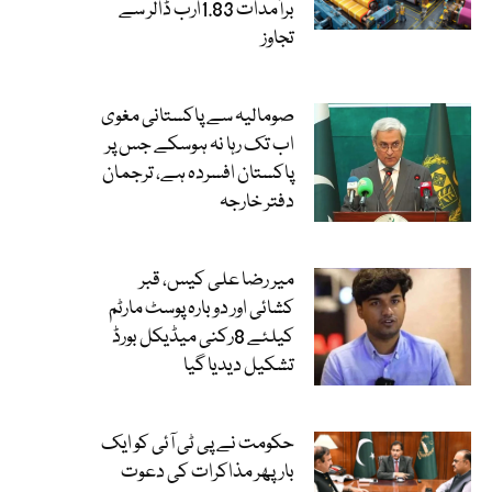
برآمدات 1.83ارب ڈالر سے
تجاوز
صومالیہ سے پاکستانی مغوی
اب تک رہا نہ ہوسکے جس پر
پاکستان افسردہ ہے، ترجمان
دفتر خارجہ
میر رضا علی کیس، قبر
کشائی اور دوبارہ پوسٹ مارٹم
کیلئے 8رکنی میڈیکل بورڈ
تشکیل دیدیا گیا
حکومت نے پی ٹی آئی کو ایک
بارپھر مذاکرات کی دعوت