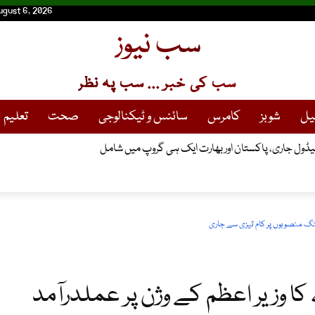
ugust 6, 2026
سب نیوز
سب کی خبر ... سب پہ نظر
یل
شوبز
کامرس
سائنس و ٹیکنالوجی
صحت
تعلیم
یر اعظم کے وژن پر عملدرآمد،E12 میں ہاؤسنگ