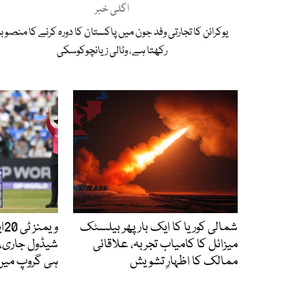
اگلی خبر
یوکرائن کا تجارتی وفد جون میں پاکستان کا دورہ کرنے کا منصوب
رکھتا ہے، وٹالی زیانچوکوسکی
شمالی کوریا کا ایک بار پھر بیلسٹک
میزائل کا کامیاب تجربہ، علاقائی
شیڈول جاری، 
ممالک کا اظہارِ تشویش
ہی گروپ میں