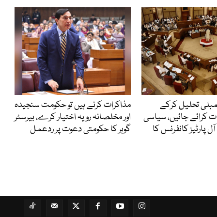
مبلی تحلیل کرکے
مذاکرات کرنے ہیں تو حکومت سنجیدہ
ت کرائے جائیں، سیاسی
اور مخلصانہ رویہ اختیار کرے، بیرسٹر
 پارٹیز کانفرنس کا
گوہر کا حکومتی دعوت پر ردعمل