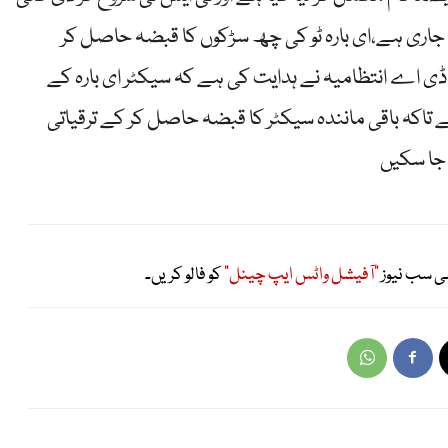
ی جاری ہے،ای بارہ ٹو کی چھ سڑکوں کا قبضہ حاصل کر
 ڈی اے انتظامیہ نے ہدایت کی ہے کہ سیکٹر ای بارہ کے
جائے تاکہ باقی مانندہ سیکٹر کا قبضہ حاصل کر کے ترقیاتی
ی سب نیوز
"آفیشل واٹس ایپ چینل"
کو فالو کریں۔