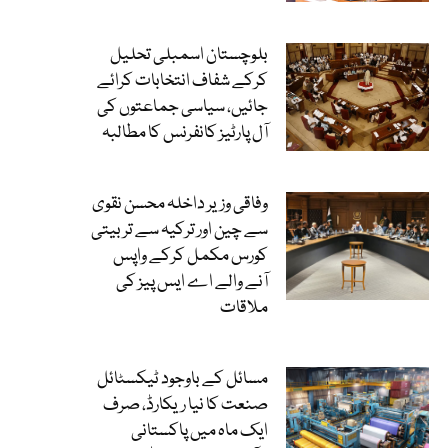
بلوچستان اسمبلی تحلیل
کرکے شفاف انتخابات کرائے
جائیں، سیاسی جماعتوں کی
آل پارٹیز کانفرنس کا مطالبہ
وفاقی وزیر داخلہ محسن نقوی
سے چین اور ترکیہ سے تربیتی
کورس مکمل کرکے واپس
آنے والے اے ایس پیز کی
ملاقات
مسائل کے باوجود ٹیکسٹائل
صنعت کا نیا ریکارڈ، صرف
ایک ماہ میں پاکستانی