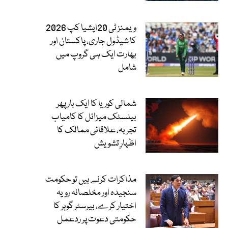
ویمنز ٹی 20ایشیا کپ 2026
کا شیڈول جاری، پاکستان اور
بھارت ایک ہی گروپ میں
شامل
شمالی کوریا کا ایک بار پھر
بیلسٹک میزائل کا کامیاب
تجربہ، علاقائی ممالک کا
اظہارِ تشویش
مذاکرات کرنے ہیں تو حکومت
سنجیدہ اور مخلصانہ رویہ
اختیار کرے، بیرسٹر گوہر کا
حکومتی دعوت پر ردعمل