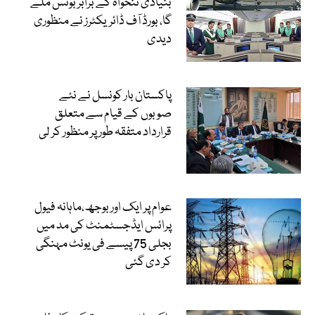
بنیادی تنخواہ کے برابر بونس ملے
گا، بورڈ آف ڈائریکٹرز نے منظوری
دیدی
پاکستان بار کونسل نے نئے
صوبوں کے قیام سے متعلق
قرارداد متفقہ طور پر منظور کر لی
عوام پر ایک اور بوجھ،ماہانہ فیول
پرائس ایڈجسٹمنٹ کی مد میں
بجلی 75 پیسے فی یونٹ مہنگی
کر دی گئی