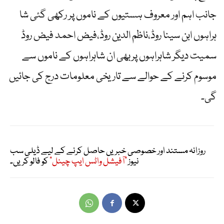
جانب اہم اور معروف ہستیوں کے ناموں پر رکھی گئی شا
ہراہوں ابن سینا روڈ،ناظم الدین روڈ،فیض احمد فیض روڈ
سمیت دیگر شاہراہوں پربھی ان شاہراہوں کے ناموں سے
موسوم کرنے کے حوالے سے تاریخی معلومات درج کی جائیں
گی۔
روزانہ مستند اور خصوصی خبریں حاصل کرنے کے لیے ڈیلی سب
نیوز
"آفیشل واٹس ایپ چینل"
کو فالو کریں۔