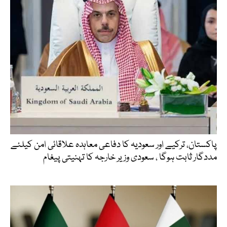
پاکستان، ترکیے اور سعودیہ کا دفاعی معاہدہ علاقائی امن کیلئے
مددگار ثابت ہوگا ، سعودی وزیر خارجہ کا تہنیتی پیغام