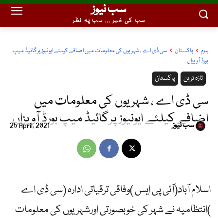
سب نیوز
سب کی خبر ... سب پہ نظر
ہوم
پاکستان
سی ڈی اے ، شہریوں کی معلومات میں اضافے کیلئے ایونیوز پرگائیڈ میپ
بورڈ آویزاں
تازہ ترین
پاکستان
سی ڈی اے ، شہریوں کی معلومات میں
اضافے کیلئے ایونیوز پرگائیڈ میپ بورڈ آویزاں
سب نیوز
25 April, 2021
اسلام آباد(آئی پی ایس )وفاقی ترقیاتی ادارہ (سی ڈی اے
)انتظامیہ نے شہر کی خوبصورتی اورشہریوں کی معلومات