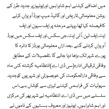
میں اضافے کیلئے اہم شاہراہوں اورایونیوز پر جدید طرز کے
روشن معلوماتی،تاریخی اور گائیڈ میپ بورڈ آویزاں کرنے
کافیصلہ کیا تھا۔پہلے مرحلہ پر ایف سیون اور ایف
ایٹ،ایف ٹین ،آئی ایٹ،جی سکس،اور ایف سکس میں بورڈ
آویزاں کردئے گئے ۔بعد ازاں معلوماتی بورڈز کا دائرہ کا
پورے شہر تک بڑھا دیا جائے گا ۔تفصیلات کے مطابق
وفاقی ترقیاتی ادارہ(سی ڈی اے)انتظامیہ گزشتہ کئی ماہ
سے وفاقی دارالحکومت کی خوبصورتی اور شہریوں کوجدید
سہولیات کی فراہمی کیلئے تیزی سے کوشاں ہے۔اس
سلسلے میں سی ڈی اے انتظامیہ نے شہر بھر کی مرکزی
اور اہم شاہراہوں، ایونیوز اور معروف ہستیوں کے ناموں نے