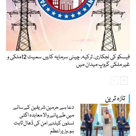
فیسکو کی نجکاری، ترکیہ، چینی سرمایہ کاروں سمیت 12ملکی و
غیر ملکی گروپ میدان میں
تازہ ترین
دعا ہے حرمین شریفین کے سائے
میں طے پانے والا معاہدہ اگلی
نسلوں کیلئے امن کی ڈھال ثابت
ہو، وزیراعظم