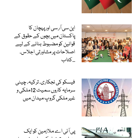
این سی آر سی اور پہچان کا
پاکستان میں بچوں کے حقوق کے
قوانین کو مضبوط بنانے کے لیے
اصلاحات پر مشاورتی اجلاس،
کتاب...
فیسکو کی نجکاری، ترکیہ، چینی
سرمایہ کاروں سمیت 12ملکی و
غیر ملکی گروپ میدان میں
پی آئی اے ملازمین کو ایک