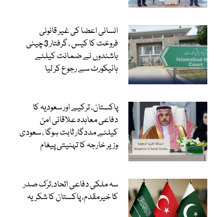
انسانی اعضا کی غیر قانونی
فروخت کا کیس ، گرفتار 3چینی
باشندوں نے ضمانت کیلئے
ہائیکورٹ سے رجوع کر لیا
پاکستان، ترکیے اور سعودیہ کا
دفاعی معاہدہ علاقائی امن
کیلئے مددگار ثابت ہوگا ، سعودی
وزیر خارجہ کا تہنیتی پیغام
سہ ملکی دفاعی اتحاد،ترک صدر
کا خیرمقدم، پاکستان کا شکریہ