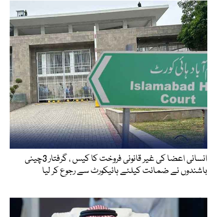
انسانی اعضا کی غیر قانونی فروخت کا کیس ، گرفتار 3چینی
باشندوں نے ضمانت کیلئے ہائیکورٹ سے رجوع کر لیا