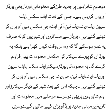
موصوم شاہراہوں پر جدید طرزکے معلوماتی اور تاریخی بورڈز
آویزاں کررہی ہے۔ جس کے تحت ایف سکس،ایف
سیون،ایف ایٹ،ایف ٹین،آئی ایٹ،جی سکس میں آویزاں کر
دیئے گئے ہیں ، بورڈز سے مسافروں اور شہریوں کو نہ صرف
یہ علم ہوسکے گا کہ وہ اس وقت کہاں کھڑا ہے بلکہ یہ
بورڈ ان کو پورے سیکٹر کی مکمل معلومات بھی فراہم
کرے گا۔ یہ معلوماتی بورڈز سیکٹر ایف سکس،ایف سیون
اور ایف ایٹ،ایف ٹین،جی ایٹ جی سکس میں آویزاں کر
دیئے گئے ہیں ۔جبکہ اس کے بعد شہر کے دیگر سیکٹرز اور
اہم شاہراہوں پربھی دوسرے مرحلے میں معلومات اور
تاریخ پر مبنی جدید بورڈ آویزاں کیے جائیں گے۔دوسری