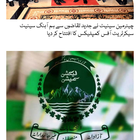
چیئرمین سینیٹ نے جدید تقاضوں سے ہم آہنگ سینیٹ
سیکرٹریٹ آفس کمپلیکس کا افتتاح کر دیا