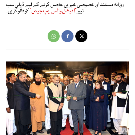
روزانہ مستند اور خصوصی خبریں حاصل کرنے کے لیے ڈیلی سب
نیوز
"آفیشل واٹس ایپ چینل"
کو فالو کریں۔