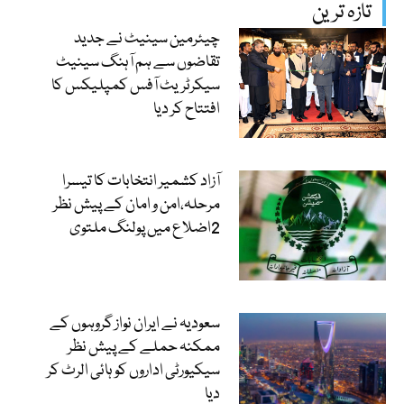
تازہ ترین
چیئرمین سینیٹ نے جدید
تقاضوں سے ہم آہنگ سینیٹ
سیکرٹریٹ آفس کمپلیکس کا
افتتاح کر دیا
آزاد کشمیر انتخابات کا تیسرا
مرحلہ،امن و امان کے پیش نظر
2اضلاع میں پولنگ ملتوی
سعودیہ نے ایران نواز گروہوں کے
ممکنہ حملے کے پیش نظر
سیکیورٹی اداروں کو ہائی الرٹ کر
دیا