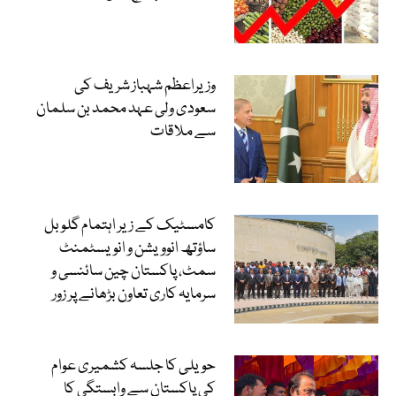
وزیراعظم شہباز شریف کی
سعودی ولی عہد محمد بن سلمان
سے ملاقات
کامسٹیک کے زیر اہتمام گلوبل
ساؤتھ انوویشن و انویسٹمنٹ
سمٹ، پاکستان چین سائنسی و
سرمایہ کاری تعاون بڑھانے پر زور
حویلی کا جلسہ کشمیری عوام
کی پاکستان سے وابستگی کا