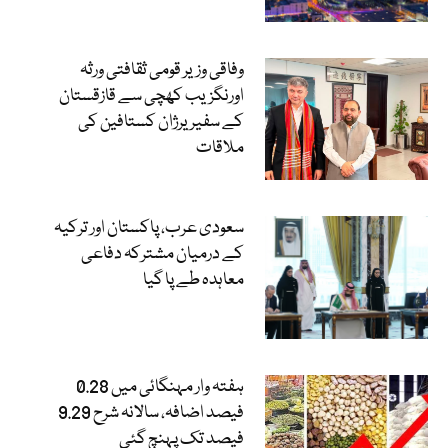
وفاقی وزیر قومی ثقافتی ورثہ
اورنگزیب کھچی سے قازقستان
کے سفیر یرژان کستافین کی
ملاقات
سعودی عرب، پاکستان اور ترکیہ
کے درمیان مشترکہ دفاعی
معاہدہ طے پا گیا
ہفتہ وار مہنگائی میں 0.28
فیصد اضافہ، سالانہ شرح 9.29
فیصد تک پہنچ گئی