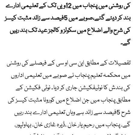
کی روشنی میں پنجاب میں 12ویں تک کے تعلیمی ادارے
بند کر دیئے گئے،صوبے میں 5فیصد سے زائد مثبت کیسز
کی شرح والے اضلاع میں سکولز و کالجز عید تک بند رہیں
گے۔
تفصیلات کے مطابق این سی او سی کے فیصلے کی روشنی
میں محکمہ تعلیم پنجاب نے صوبے میں تعلیمی اداروں
کی بندش کا نوٹیفکیشن جاری کر دیا۔ نوٹی فکیشن کے
مطابق پنجاب میں جن اضلاع میں کورونا مثبت کیسز کی
شرح 5فیصد سے زائد ہے وہاں تعلیمی ادارے بند رہیں
گے، پنجاب میں رحیم یار خان ،ڈیرہ غازی خان، بہاولپور،