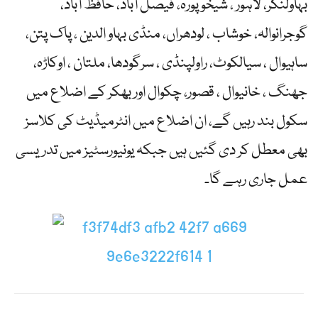
بہاولنگر، لاہور ، شیخوپورہ، فیصل آباد، حافظ آباد،
گوجرانوالہ، خوشاب ، لودھراں، منڈی بہاو الدین ، پاک پتن،
ساہیوال ، سیالکوٹ، راولپنڈی ، سرگودھا، ملتان ، اوکاڑہ،
جھنگ ، خانیوال ، قصور، چکوال اور بھکر کے اضلاع میں
سکول بند رہیں گے، ان اضلاع میں انٹرمیڈیٹ کی کلاسز
بھی معطل کر دی گئیں ہیں جبکہ یونیورسٹیز میں تدریسی
عمل جاری رہے گا۔