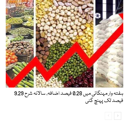
ہفتہ وار مہنگائی میں 0.28 فیصد اضافہ، سالانہ شرح 9.29
فیصد تک پہنچ گئی