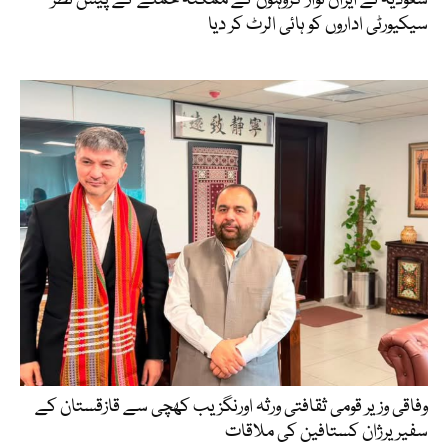
سعودیہ نے ایران نواز گروہوں کے ممکنہ حملے کے پیش نظر
سیکیورٹی اداروں کو ہائی الرٹ کر دیا
وفاقی وزیر قومی ثقافتی ورثہ اورنگزیب کھچی سے قازقستان کے
سفیر یرژان کستافین کی ملاقات