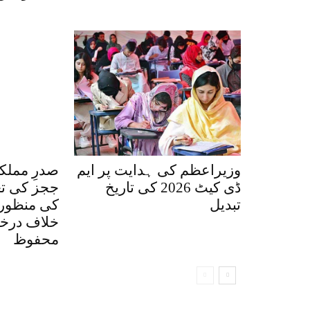
وزیراعظم کی ہدایت پر ایم
صدرِ ممل
ڈی کیٹ 2026 کی تاریخ
ججز کی تع
تبدیل
کی منظوری
خلاف درخو
محفوظ