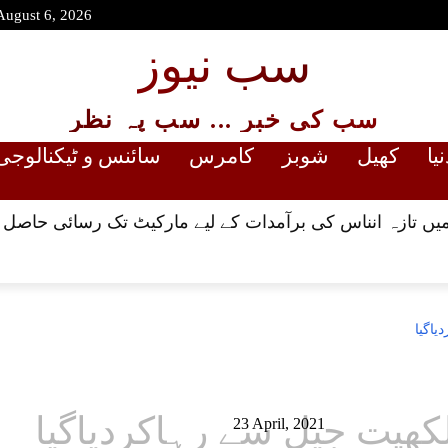
August 6, 2026
سب نیوز
سب کی خبر ... سب پہ نظر
نیا
کھیل
شوبز
کامرس
سائنس و ٹیکنالوجی
میں تازہ انناس کی برآمدات کے لیے مارکیٹ تک رسائی حاصل
اگیا
ھپت جیل سے رہاکردیاگیا
23 April, 2021