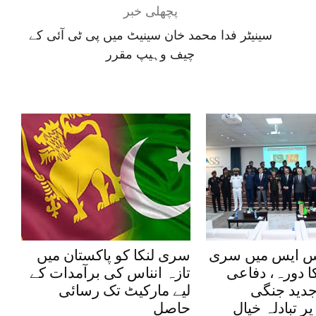
پچھلی خبر
سینیٹر فدا محمد خان سینیٹ میں پی ٹی آئی کے
چیف وہیپ مقرر
س ایس میں سری
سری لنکا کو پاکستان میں
ا دورہ، دفاعی
تازہ انناس کی برآمدات کے
جدید جنگی
لیے مارکیٹ تک رسائی
پر تبادلہ خیال
حاصل