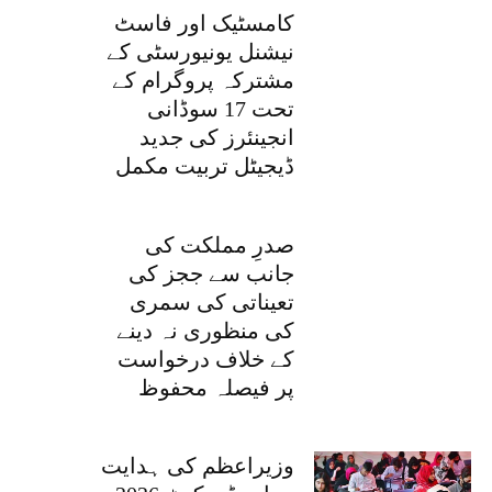
کامسٹیک اور فاسٹ
نیشنل یونیورسٹی کے
مشترکہ پروگرام کے
تحت 17 سوڈانی
انجینئرز کی جدید
ڈیجیٹل تربیت مکمل
صدرِ مملکت کی
جانب سے ججز کی
تعیناتی کی سمری
کی منظوری نہ دینے
کے خلاف درخواست
پر فیصلہ محفوظ
وزیراعظم کی ہدایت