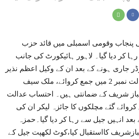
ی پنجاب وقومی اسمبلی میں قائد حزب
ا کر دیا گیا۔ لاہور ہائیکورٹ کی جانب
 جاری ہونے کے بعد ان کے وکیل اعظم نذیر
تارڑ نے ضمانتی مچلکے احتساب عدالت نمبر 2 میں جمع کروائے، ملک سیف
باز شریف کے ضمانتی ہیں۔ احتساب عدالت
وائے گئے مچلکوں کا جائزہ لیکر ان کی
عد انہیں جیل سے رہا کر دیا گیا۔حمزہ
ہبازشریف کااستقبال کیا،کوٹ لکھپت جیل کے