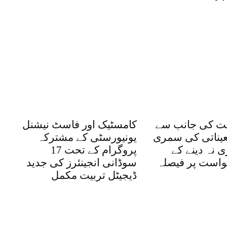
کت کی جانب سے
کامسٹیک اور فاسٹ نیشنل
یناتی کی سمری
یونیورسٹی کے مشترکہ
 نہ دینے کے
پروگرام کے تحت 17
است پر فیصلہ
سوڈانی انجینئرز کی جدید
ڈیجیٹل تربیت مکمل