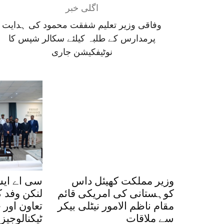
اگلی خبر
وفاقی وزیر تعلیم شفقت محمود کی ہدایت
پرمدارس کے طلبہ کیلئے سکالر شپس کا
نوٹیفکیشن جاری
وزیر مملکت کھیئل داس
سی اے ای
کوہستانی کی امریکی قائم
لنکن وفد ک
مقام ناظم الامور نیٹلی بیکر
تعاون اور 
سے ملاقات
ٹیکنالوجیز 