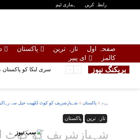
رابطہ کریں
ہماری ٹیم
صفحہ اول
تازہ ترین
پاکستان
د
کالمز
ای پیپر
بریکنگ نیوز
سری لنکا کو پاکستان 
ہوم
پاکستان
شہبازشریف کو کوٹ لکھپت جیل سے رہاکردی
تازہ ترین
پاکستان
شہبازشریف کو کوٹ لک
سب نیوز