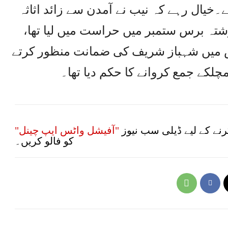
۔خیال رہے کہ نیب نے آمدن سے زائد اثاثہ
ہ برس ستمبر میں حراست میں لیا تھا،
س میں شہباز شریف کی ضمانت منظور کرتے
نے کے لیے ڈیلی سب نیوز
"آفیشل واٹس ایپ چینل"
کو فالو کریں۔