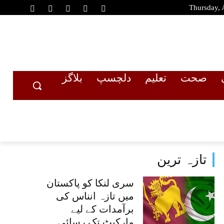
Thursday, 
صحت
تعلیم
دلچسپ
بلاگز
تازہ ترین
سری لنکا کو پاکستان
میں تازہ انناس کی
برآمدات کے لیے
مارکیٹ تک رسائی