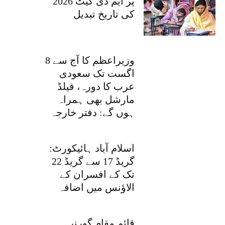
پر ایم ڈی کیٹ 2026
کی تاریخ تبدیل
وزیراعظم کا آج سے 8
اگست تک سعودی
عرب کا دورہ، فیلڈ
مارشل بھی ہمراہ
ہوں گے: دفتر خارجہ
اسلام آباد ہائیکورٹ:
گریڈ 17 سے گریڈ 22
تک کے افسران کے
الاؤنس میں اضافہ
قائم مقام گورنر