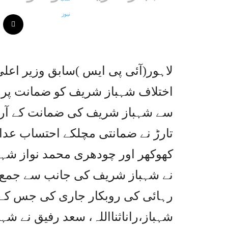
لاہور(آئی پی ایس )سابق وزیر اعل
اختلاف شہباز شریف کو ضمانت پر رہ
سے شہباز شریف کی ضمانت کے آرڈر
کھوکھر اور چودھری محمد نواز شہ
نے شہباز شریف کی جانب سے جمع کر
رہائی کی روبکار جاری کی جس کے ب
شہباز،راناثنااللہ، سعد رفیق نے ش