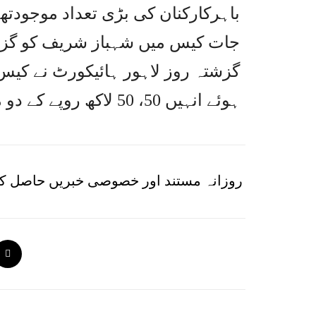
باہرکارکنان کی بڑی تعداد موجودتھے
جات کیس میں شہباز شریف کو گزشت
گزشتہ روز لاہور ہائیکورٹ نے کی
ہوئے انہیں 50، 50 لاکھ روپے کے دو مچلکے جمع کروانے کا حکم دیا تھا۔
روزانہ مستند اور خصوصی خبریں حاصل کر