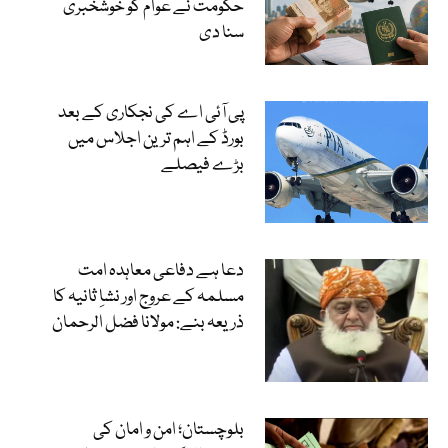
حکومت نے عوام کو خوشخبری
سنا دی
پی آئی اے کی نجکاری کے بعد
بورڈ کے اہم ترین اجلاس میں
بڑے فیصلے
دعا ہے دفاعی معاہدہ امت
مسلمہ کے عروج اور نشاِ ثانیہ کا
ذریعہ بنے: مولانا فضل الرحمان
بلوچستان؛ امن و امان کی