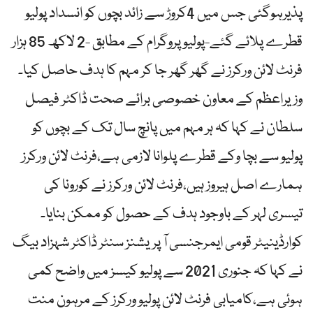
پذیرہوگئی جس میں 4کروڑ سے زائد بچوں کو انسداد پولیو
قطرے پلائے گئے-پولیو پروگرام کے مطابق -2 لاکھ 85 ہزار
فرنٹ لائن ورکرز نے گھر گھر جا کر مہم کا ہدف حاصل کیا۔
وزیراعظم کے معاون خصوصی برائے صحت ڈاکٹر فیصل
سلطان نے کہا کہ ہر مہم میں پانچ سال تک کے بچوں کو
پولیو سے بچا وکے قطرے پلوانا لازمی ہے،فرنٹ لائن ورکرز
ہمارے اصل ہیروز ہیں،فرنٹ لائن ورکرز نے کورونا کی
تیسری لہر کے باوجود ہدف کے حصول کو ممکن بنایا۔
کوارڈینیٹر قومی ایمرجنسی آ پریشنز سنٹر ڈاکٹر شہزاد بیگ
نے کہا کہ جنوری 2021 سے پولیو کیسز میں واضح کمی
ہوئی ہے،کامیابی فرنٹ لائن پولیو ورکرز کے مرہون منت