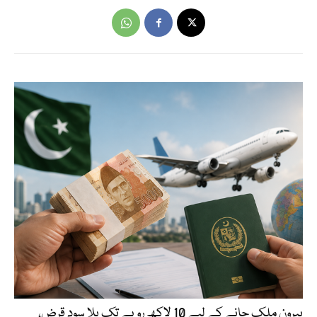
بیرون ملک جانے کے لیے 10 لاکھ روپے تک بلا سود قرض،