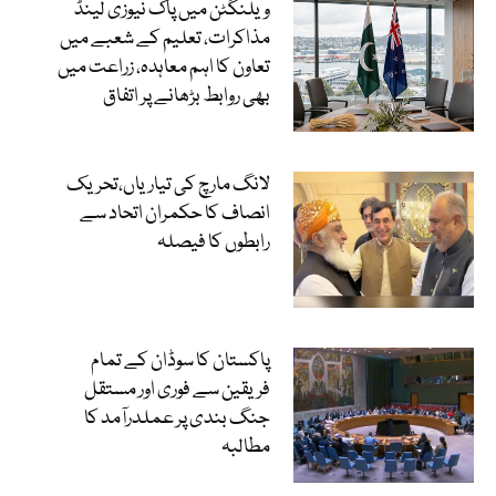
ویلنگٹن میں پاک نیوزی لینڈ
مذاکرات، تعلیم کے شعبے میں
تعاون کا اہم معاہدہ، زراعت میں
بھی روابط بڑھانے پر اتفاق
لانگ مارچ کی تیاریاں،تحریک
انصاف کا حکمران اتحاد سے
رابطوں کا فیصلہ
پاکستان کا سوڈان کے تمام
فریقین سے فوری اور مستقل
جنگ بندی پر عملدرآمد کا
مطالبہ