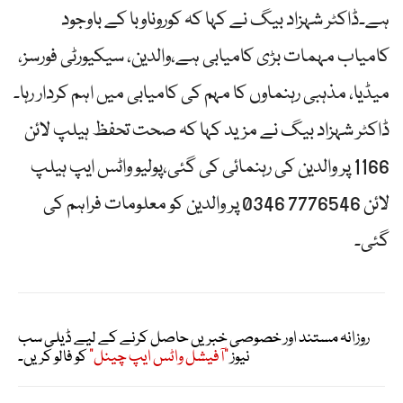
ہے۔ڈاکٹر شہزاد بیگ نے کہا کہ کوروناوبا کے باوجود
کامیاب مہمات بڑی کامیابی ہے،والدین، سیکیورٹی فورسز،
میڈیا، مذہبی رہنماوں کا مہم کی کامیابی میں اہم کردار رہا۔
ڈاکٹر شہزاد بیگ نے مزید کہا کہ صحت تحفظ ہیلپ لائن
1166 پر والدین کی رہنمائی کی گئی،پولیو واٹس ایپ ہیلپ
لائن 7776546 0346 پر والدین کو معلومات فراہم کی
گئی۔
روزانہ مستند اور خصوصی خبریں حاصل کرنے کے لیے ڈیلی سب
نیوز
"آفیشل واٹس ایپ چینل"
کو فالو کریں۔