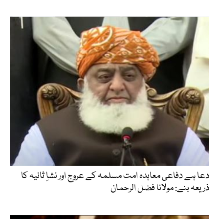
دعا ہے دفاعی معاہدہ امت مسلمہ کے عروج اور نشاِ ثانیہ کا
ذریعہ بنے: مولانا فضل الرحمان