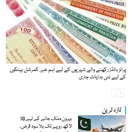
پرائز بانڈز رکھنے والے شہریوں کے لیے اہم خبر، کمرشل بینکوں
کے لیے نئی ہدایات جاری
تازہ ترین
بیرون ملک جانے کے لیے 10
لاکھ روپے تک بلا سود قرض،