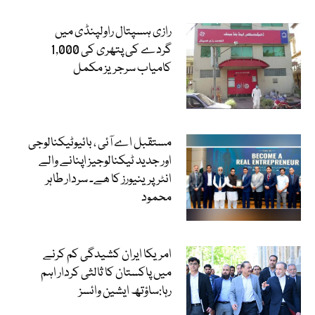
رازی ہسپتال راولپنڈی میں
گردے کی پتھری کی 1,000
کامیاب سرجریز مکمل
مستقبل اے آئی ، بائیوٹیکنالوجی
اور جدید ٹیکنالوجیز اپنانے والے
انٹرپرینیورز کا ھے۔ سردار طاہر
محمود
امریکا ایران کشیدگی کم کرنے
میں پاکستان کا ثالثی کردار اہم
رہا:ساؤتھ ایشین وائسز