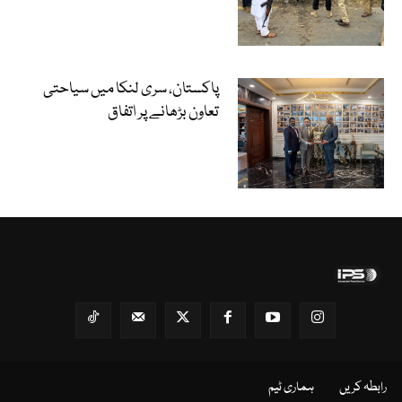
پاکستان، سری لنکا میں سیاحتی
تعاون بڑھانے پر اتفاق
رابطہ کریں
ہماری ٹیم