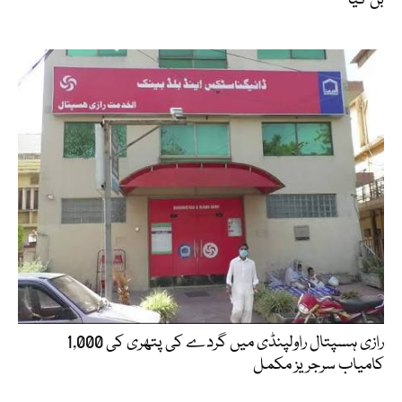
بن گیا
رازی ہسپتال راولپنڈی میں گردے کی پتھری کی 1,000
کامیاب سرجریز مکمل