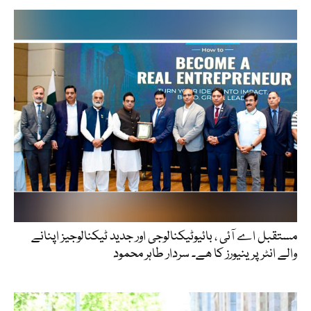
مستقبل اے آئی ، بائیوٹیکنالوجی اور جدید ٹیکنالوجیز اپنانے
والے انٹرپرینیورز کا ھے۔ سردار طاہر محمود