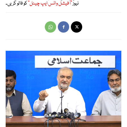
نیوز
"آفیشل واٹس ایپ چینل"
کو فالو کریں۔