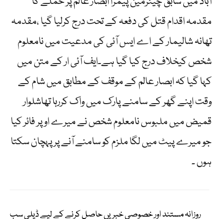
آباد میں سابق چیئرمین پیمرا ابصار عالم پر حملے کا
مقدمہ اقدام قتل کی دفعہ کے تحت درج کرلیا گیا ،مقدمہ
تھانہ شالیمار کے اے ایس آئی کی مدعیت میں نامعلوم
شخص کیخلاف درج کیا گیا ہے۔ایف آئی ار کے متن میں
کہا گیا کہ ابصار عالم کے موقف کے مطابق میں شام کے
وقت اپنے گھر کے سامنے پارک میں واک کررہا تھاشلوار
قمیض میں ملبوس نامعلوم شخص نے میرے اوپر فائر کیا
جو میرے پیٹ میں لگا ملزم کو سامنے آنے پر پہچان سکتا
ہوں ۔
روزانہ مستند اور خصوصی خبریں حاصل کرنے کے لیے ڈیلی سب