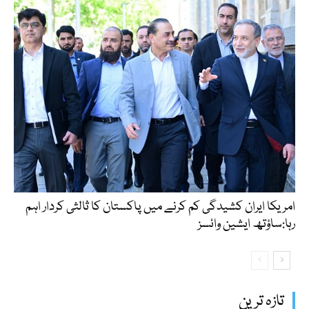
امریکا ایران کشیدگی کم کرنے میں پاکستان کا ثالثی کردار اہم
رہا:ساؤتھ ایشین وائسز
تازہ ترین