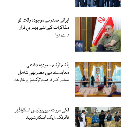
ایرانی صدر نے موجودہ وقت کو
مذاکرات کے لئے بہترین قرار
دے دیا
پاک، ترک، سعودیہ دفاعی
معاہدے میں مصر بھی شامل
ہونے کے قریب، ترک وزیر خارجہ
لکی مروت میں پولیس اسکواڈ پر
فائرنگ، ایک اہلکار شہید