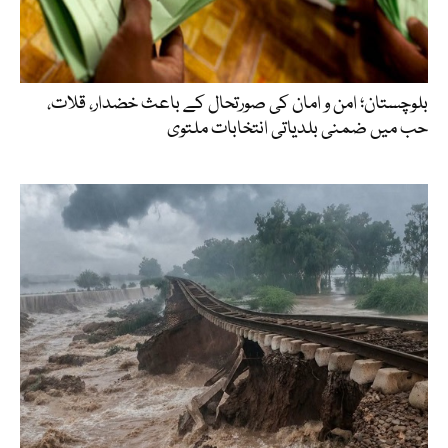
بلوچستان؛ امن و امان کی صورتحال کے باعث خضدار، قلات،
حب میں ضمنی بلدیاتی انتخابات ملتوی