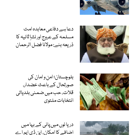
دعا ہے دفاعی معاہدہ امت
مسلمہ کے عروج اور نشاِ ثانیہ کا
ذریعہ بنے: مولانا فضل الرحمان
بلوچستان؛ امن و امان کی
صورتحال کے باعث خضدار،
قلات، حب میں ضمنی بلدیاتی
انتخابات ملتوی
دریا ئوں میں پانی کے بہا میں
اضافے کا امکان، این ڈی ایم اے