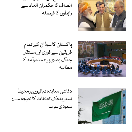
انصاف کا حکمران اتحاد سے
رابطوں کا فیصلہ
پاکستان کا سوڈان کے تمام
فریقین سے فوری اور مستقل
جنگ بندی پر عملدرآمد کا
مطالبہ
دفاعی معاہدہ دہائیوں پر محیط
اسٹریٹجک تعلقات کا نتیجہ ہے:
سعودی عرب