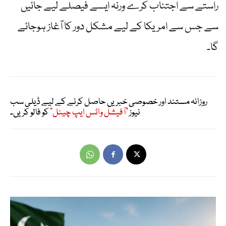
راستے سے اجتناب کرے ورنہ ایسے فیصلے لیے جائیں
سے جس سے امریکا کے لیے مشکل دور کا آغاز ہوجائے
گا۔
روزانہ مستند اور خصوصی خبریں حاصل کرنے کے لیے ڈیلی سب
نیوز
"آفیشل واٹس ایپ چینل"
کو فالو کریں۔