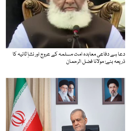
دعا ہے دفاعی معاہدہ امت مسلمہ کے عروج اور نشاِ ثانیہ کا
ذریعہ بنے: مولانا فضل الرحمان