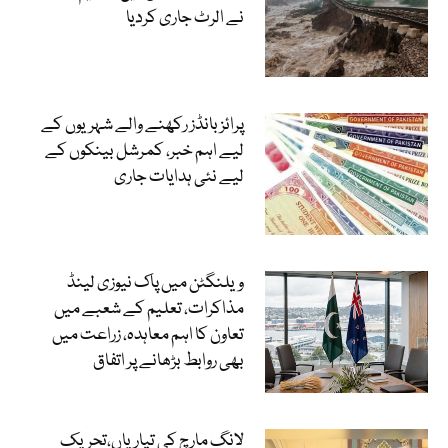
نے الرٹ جاری کردیا
پرائز بانڈز رکھنے والے شہریوں کے
لیے اہم خبر، کمرشل بینکوں کے
لیے نئی ہدایات جاری
ویلنگٹن میں پاک نیوزی لینڈ
مذاکرات، تعلیم کے شعبے میں
تعاون کا اہم معاہدہ، زراعت میں
بھی روابط بڑھانے پر اتفاق
لانگ مارچ کی تیاریاں،تحریک