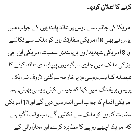
کرنے کا اعلان کردیا۔
امریکا کی جانب سے روس پر عائد پابندیوں کے جواب میں
روس نے بھی 10 امریکی سفارتکاروں کو ملک سے نکالنے
اور 8 امریکی عہدیداروں پر پابندی سمیت امریکی این جی
اوز کی ملک میں جاری سرگرمیوں پر پابندی عائد کرنے کا
فیصلہ کیا ہے۔روسی وزیر خارجہ سرگئی لاروف نے ایک
پریس بریفنگ میں کہا کہ جیسی کرنی ویسی بھرنی، ہم
امریکی اقدام کا جواب اسی انداز میں دیں گے اور 10 امریکی
سفارت کاروں کو ملک سے نکالیں گے، اب وقت آگیا ہے
کہ امریکا اچھے رویے کا مظاہرہ کرے اور محازآرائی کے