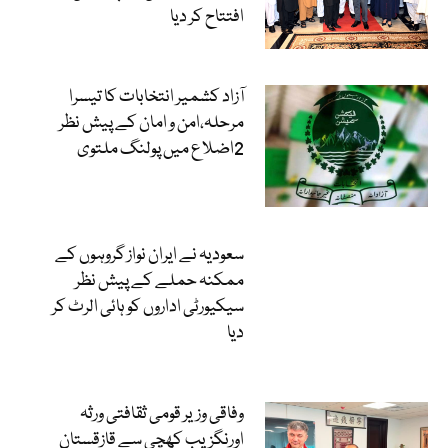
افتتاح کر دیا
آزاد کشمیر انتخابات کا تیسرا
مرحلہ،امن و امان کے پیش نظر
2اضلاع میں پولنگ ملتوی
سعودیہ نے ایران نواز گروہوں کے
ممکنہ حملے کے پیش نظر
سیکیورٹی اداروں کو ہائی الرٹ کر
دیا
وفاقی وزیر قومی ثقافتی ورثہ
اورنگزیب کھچی سے قازقستان