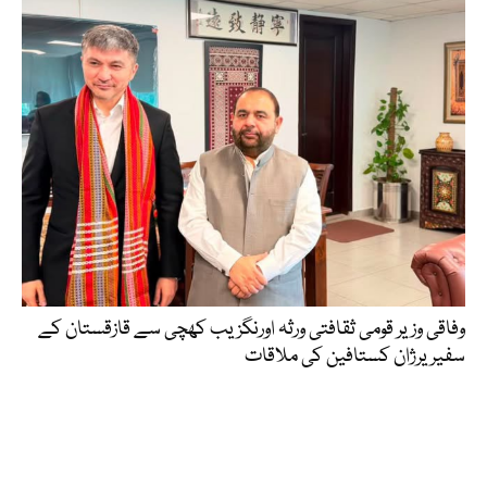
وفاقی وزیر قومی ثقافتی ورثہ اورنگزیب کھچی سے قازقستان کے
سفیر یرژان کستافین کی ملاقات