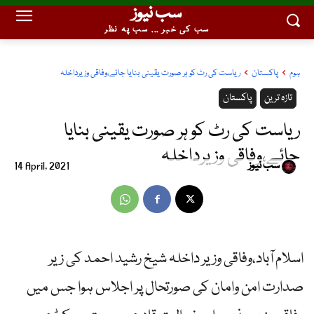
سب نیوز
سب کی خبر ... سب پہ نظر
ہوم
پاکستان
ریاست کی رٹ کو ہر صورت یقینی بنایا جائے،وفاقی وزیرداخلہ
تازہ ترین
پاکستان
ریاست کی رٹ کو ہر صورت یقینی بنایا
جائے،وفاقی وزیرداخلہ
سب نیوز
14 April, 2021
اسلام آباد،وفاقی وزیر داخلہ شیخ رشید احمد کی زیر
صدارت امن وامان کی صورتحال پر اجلاس ہوا جس میں