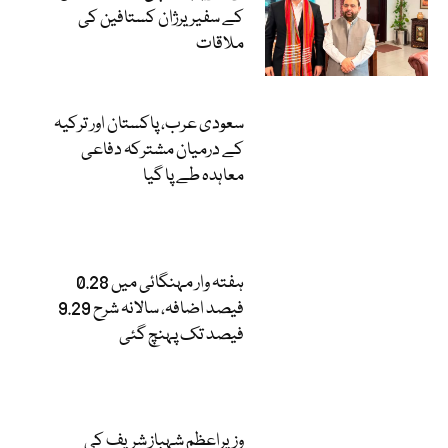
کے سفیر یرژان کستافین کی
ملاقات
سعودی عرب، پاکستان اور ترکیہ
کے درمیان مشترکہ دفاعی
معاہدہ طے پا گیا
ہفتہ وار مہنگائی میں 0.28
فیصد اضافہ، سالانہ شرح 9.29
فیصد تک پہنچ گئی
وزیراعظم شہباز شریف کی