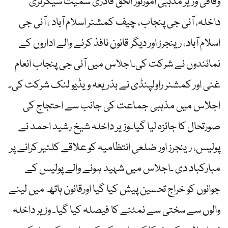
وفاقی وزیر مذہبی امورنور الحق قادری سمیت سیکرٹری
داخلہ، آئی جی پنجاب، چیف کمشنر اسلام آباد ، آئی جی
اسلام آباد، رینجرز اور دیگر قانون نافذ کرنے والے اداروں کے
نمائندوں نے شرکت کی۔اجلاس میں آئی جی پنجاب انعام
غنی اور کمشنر راولپنڈی نے بذریعہ ویڈیو لنک شرکت کی۔
اجلاس میں مذہبی جماعت کی جانب سے احتجاج کی
صورتحال کا جائزہ لیا گیا۔وزیر داخلہ شیخ رشید احمد نے
پولیس، رینجرز اور ضلعی انتظامیہ کو علاقے کلئیر کرانے پر
مبارکباد دی ۔اجلاس میں شہید ہونے والے پولیس کے
جوانوں کو خراج تحسین پیش کیا گیا اورقانون ہاتھ میں لینے
والوں سے سختی سے نمٹنے کا فیصلہ کیا گیا۔ وزیر داخلہ