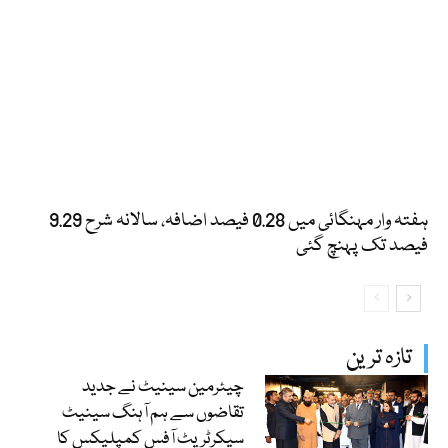
ہفتہ وار مہنگائی میں 0.28 فیصد اضافہ، سالانہ شرح 9.29
فیصد تک پہنچ گئی
تازہ ترین
چیئرمین سینیٹ نے جدید
تقاضوں سے ہم آہنگ سینیٹ
سیکرٹریٹ آفس کمپلیکس کا