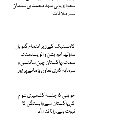
سعودی ولی عہد محمد بن سلمان
سے ملاقات
کامسٹیک کے زیر اہتمام گلوبل
ساؤتھ انوویشن و انویسٹمنٹ
سمٹ، پاکستان چین سائنسی و
سرمایہ کاری تعاون بڑھانے پر زور
حویلی کا جلسہ کشمیری عوام
کی پاکستان سے وابستگی کا
ثبوت ہے، رانا ثنا اللہ