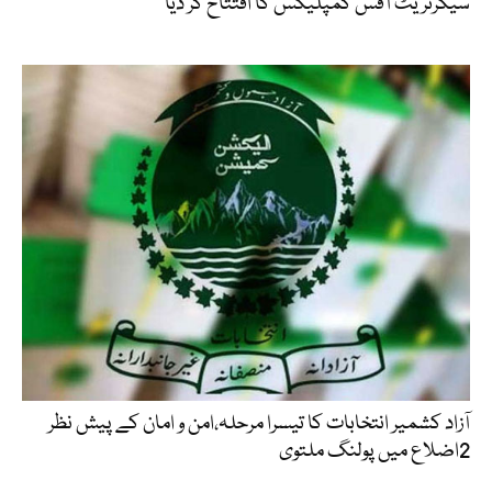
سیکرٹریٹ آفس کمپلیکس کا افتتاح کر دیا
آزاد کشمیر انتخابات کا تیسرا مرحلہ،امن و امان کے پیش نظر
2اضلاع میں پولنگ ملتوی