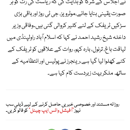
نے اجلاس کے شرکا کو ہدایت کی کہ ریاست کی رٹ کو ہر
صورت یقینی بنایا جائے،موٹرویز، جی ٹی روڑ اور باقی بڑی
سڑکیں ٹریفک کے لئے کلیر کروالی گئی ہیں۔وفاقی وزیر
داخلہ شیخ رشید احمد نے کہا کہ اسلام آباد راولپنڈی میں
لیاقت باغ، ترنول، بارہ کہو، روات کے علاقوں کو ٹریفک کے
کئے کھلوا لیا گیا ہے،رینجرز نے پولیس اور انتظامیہ کے
ساتھ ملکر بہت زبردست کام کیا ہے۔
روزانہ مستند اور خصوصی خبریں حاصل کرنے کے لیے ڈیلی سب
نیوز
"آفیشل واٹس ایپ چینل"
کو فالو کریں۔