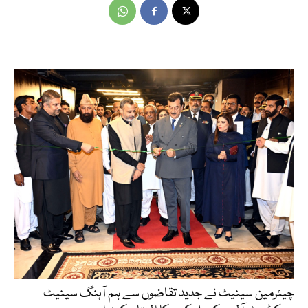
چیئرمین سینیٹ نے جدید تقاضوں سے ہم آہنگ سینیٹ