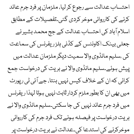
احتساب عدالت سے رجوع کر لیا، ملزمان پر فرد جرم عائد
کرنے کی کارروائی موخر کردی گئی۔تفصیلات کے مطابق
اسلام آباد کی احتساب عدالت کے جج محمد بشیر نے
جعلی بینک اکاونٹس کے کڈنی ہلز ریفرنس کی سماعت
کی ،سلیم مانڈوی والا سمیت دیگر ملزمان عدالت میں
پیش ہوئے۔سلیم مانڈوی والا نے بریت کی درخواست جمع
کرائی کہ ان کے خلاف کیس نہیں بنتا، جے آئی ٹی رپورٹ
میں بھی ان کا بطور ملزم کردار ثابت نہیں ہوتا لہذا ریفرنس
میں فرد جرم عائد نہیں کی جا سکتی۔سلیم مانڈوی والا نے
بریت درخواست پر فیصلہ ہونے تک فرد جرم کی کارروائی
موخرکرنے کی استدعا کی۔عدالت نے بریت درخواست پر