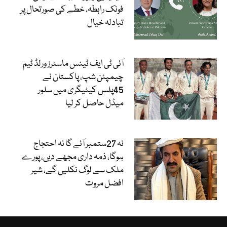
فونک رابطہ، خطے کی صورتحال پر
تبادلہ خیال
آئی ٹی ایف ٹینس ماسٹرز ورلڈ ٹیم
چیمپئن شپ، پاکستان نے
45پلس کیٹیگری میں سلور
میڈل حاصل کر لیا
نہ 27ستمبر آئے گا نہ احتجاج
ہوگا، ذمہ داری مجھے دیں، پورے
ملک سے لوگ نکلیں گے، شیر
افضل مروت