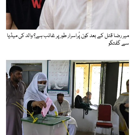
میر رضا قتل کے بعد کون پُراسرار طور پر غائب ہے؟ والد کی میڈیا
سے گفتگو