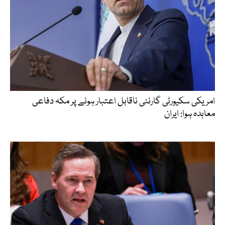
امریکی سکیورٹی گارنٹی ناقابل اعتبار ہونے پر مکہ دفاعی
معاہدہ ہوا: ایران