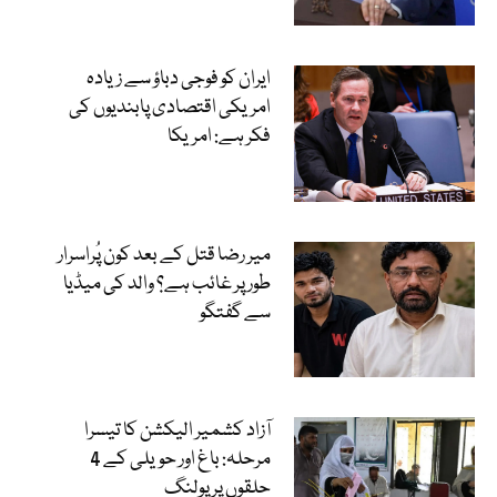
ایران کو فوجی دباؤ سے زیادہ
امریکی اقتصادی پابندیوں کی
فکر ہے: امریکا
میر رضا قتل کے بعد کون پُراسرار
طور پر غائب ہے؟ والد کی میڈیا
سے گفتگو
آزاد کشمیر الیکشن کا تیسرا
مرحلہ: باغ اور حویلی کے 4
حلقوں پر پولنگ