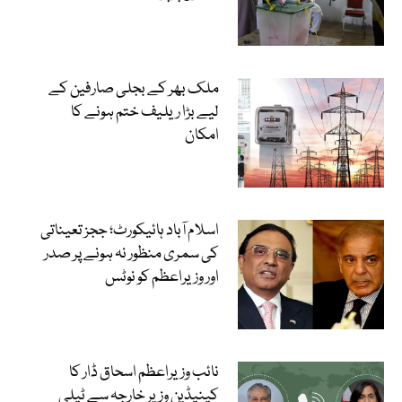
ملک بھر کے بجلی صارفین کے
لیے بڑا ریلیف ختم ہونے کا
امکان
اسلام آباد ہائیکورٹ؛ ججز تعیناتی
کی سمری منظور نہ ہونے پر صدر
اور وزیراعظم کو نوٹس
نائب وزیراعظم اسحاق ڈار کا
کینیڈین وزیر خارجہ سے ٹیلی