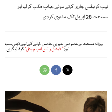
نیب کو نوٹس جاری کرتے ہوئے جواب طلب کر لیا اور
سماعت 28 اپریل تک ملتوی کر دی۔
روزانہ مستند اور خصوصی خبریں حاصل کرنے کے لیے ڈیلی سب
نیوز
"آفیشل واٹس ایپ چینل"
کو فالو کریں۔