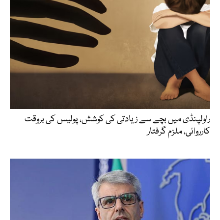
راولپنڈی میں بچے سے زیادتی کی کوشش، پولیس کی بروقت
کارروائی، ملزم گرفتار