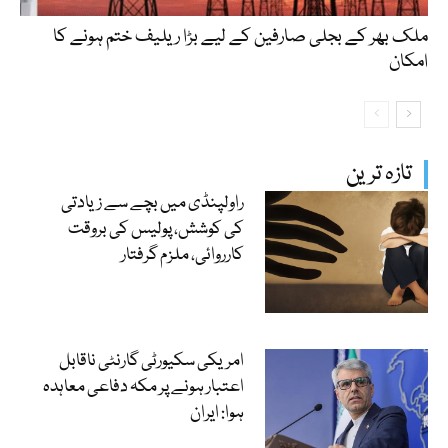
ملک بھر کے بجلی صارفین کے لیے بڑا ریلیف ختم ہونے کا
امکان
تازہ ترین
راولپنڈی میں بچے سے زیادتی
کی کوشش، پولیس کی بروقت
کارروائی، ملزم گرفتار
امریکی سکیورٹی گارنٹی ناقابل
اعتبار ہونے پر مکہ دفاعی معاہدہ
ہوا: ایران