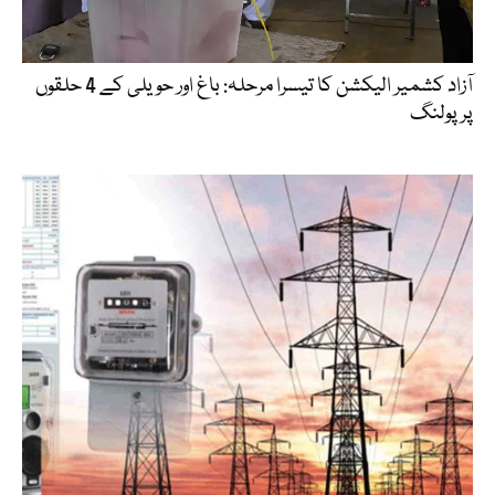
آزاد کشمیر الیکشن کا تیسرا مرحلہ: باغ اور حویلی کے 4 حلقوں
پر پولنگ