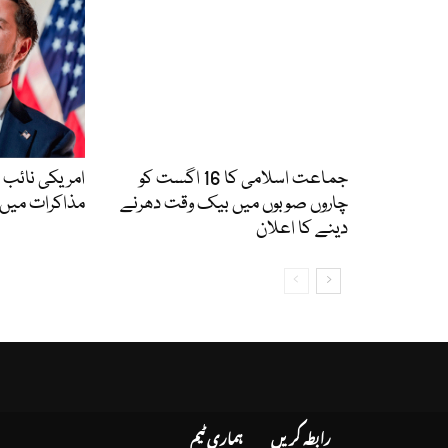
جماعت اسلامی کا 16 اگست کو
امریکی نائب 
چاروں صوبوں میں بیک وقت دھرنے
مذاکرات میں 
دینے کا اعلان
رابطہ کریں
ہماری ٹیم