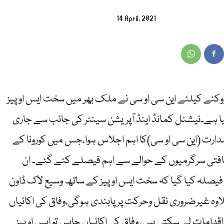
14 April, 2021
 وروکنے کیلئے این سی او سی نے ملک بھر میں سخت ایس او پیز
یا ہے۔نیشنل کمانڈ اینڈ آپریشن سینٹر کی جانب سے جاری
ارت (این سی او سی)کا اہم اجلاس ہوا،جس میں کورونا کے
قافتی سرگرمیوں کے حوالے سے اہم فیصلے کئے گئے۔ ان
فیصلہ کیا گیا کہ سخت ایس او پیز کے ساتھ وسیع لاک ڈاون
اوہ غیرضروری نقل وحرکت پرپابندی ہوگی،وفاق کی اکائیاں
قدامات لے سکتی ہیں، وفاق کی اکائیاں چاہیں تو ایس او پیز