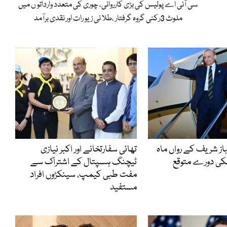
سی آئی اے پولیس کی بڑی کارروائی، چوری کی متعدد وارداتو ں میں
ملوث 3رکنی گروہ گرفتار ،طلا ئی زیو رات اور نقدی برآمد
از شریف کے رواں ماہ
تھائی سفارتخانے اور اکبر نیازی
ٹیچنگ ہسپتال کے اشتراک سے
مفت طبی کیمپ، سینکڑوں افراد
مستفید