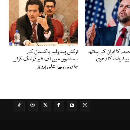
صدر کا ایران کے ساتھ
ترکش پیٹرولیم پاکستان کے
پیشرفت کا دعویٰ
سمندروں میں آف شور ڈرلنگ کرنے
جا رہی ہے: علی پرویز