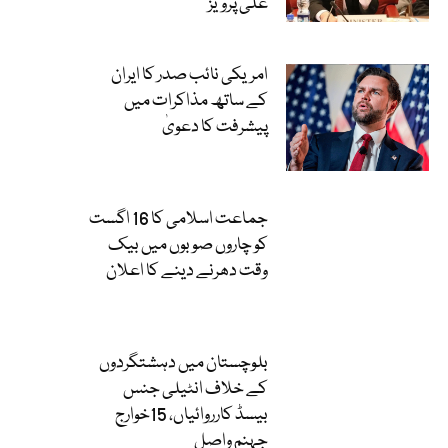
علی پرویز
امریکی نائب صدر کا ایران
کے ساتھ مذاکرات میں
پیشرفت کا دعویٰ
جماعت اسلامی کا 16 اگست
کو چاروں صوبوں میں بیک
وقت دھرنے دینے کا اعلان
بلوچستان میں دہشتگردوں
کے خلاف انٹیلی جنس
بیسڈ کارروائیاں، 15خوارج
جہنم واصل