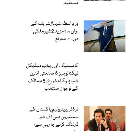
مستفید
وزیراعظم شہباز شریف کے
رواں ماہ مزید 2غیر ملکی
دورے متوقع
کامسٹیک اور ریوائیو میڈیکل
ٹیکنالوجیز کا صنعتی انٹرن
شپ پروگرام شروع، 5 ممالک
کے نوجوان منتخب
ترکش پیٹرولیم پاکستان کے
سمندروں میں آف شور
ڈرلنگ کرنے جا رہی ہے: