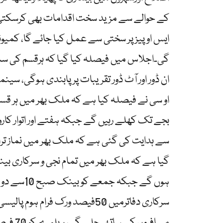
کے حوالے سے مزید سخت اقدامات بھی کرسکتی ہ
ایس او پیز پر سختی سے عمل کیا جائے گا، کمیو
گی۔اجلاس میں فیصلہ کیا گیا کہ ہرقسم کی سما
ان ڈور اور آٹ ڈور تقریبات پر پابندی ہوگی، سی
بجے تک کھلے رہیں گے جبکہ ہفتے اور اتوار کارو
سے ہدایت کی گئی ہے کہ ملک بھر میں نماز ترا
ہوں گے جبک
مسافرو