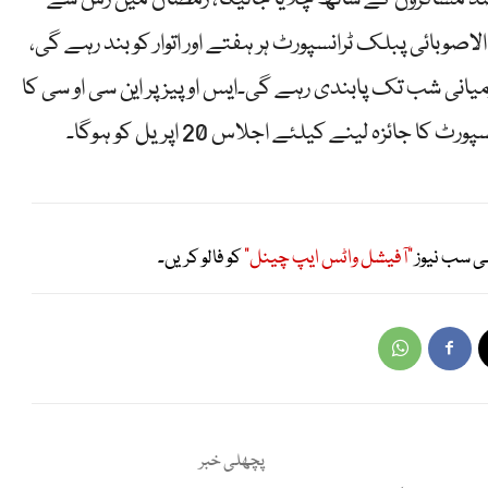
صوبائی پبلک ٹرانسپورٹ ہر ہفتے اور اتوار کو بند رہے گی،
پورٹ پر25 اور26 اپریل کی درمیانی شب تک پابندی رہے گی۔ایس او پیز پر این سی او سی کا
ی سب نیوز
"آفیشل واٹس ایپ چینل"
کو فالو کریں۔
پچھلی خبر