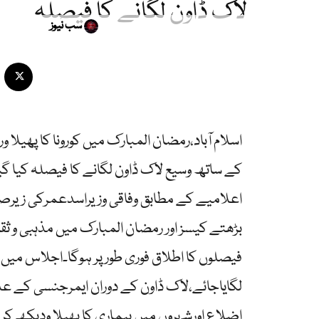
لاک ڈاون لگانے کا فیصلہ
سب نیوز
اسلام آباد،رمضان المبارک میں کورونا کا پھیلا
کے ساتھ وسیع لاک ڈاون لگانے کا فیصلہ کیا گ
اعلامیے کے مطابق وفاقی وزیراسدعمرکی زیرصد
بڑھتے کیسز اور رمضان المبارک میں مذہبی و ث
فیصلوں کا اطلاق فوری طور پر ہوگا۔اجلاس میں 
لگایاجائے،لاک ڈاون کے دوران ایمرجنسی کے عل
اضلاع اورشہروں میں بیماری کا پھیلا ودیکھ کر ا