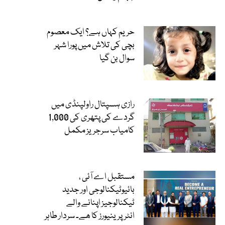
حریم کہاں ہے؟ ایک معصوم
بچی کی تلاش میں پورا شہر
سوال بن گیا
رازی ہسپتال راولپنڈی میں
گردے کی پتھری کی 1,000
کامیاب سرجریز مکمل
مستقبل اے آئی ،
بائیوٹیکنالوجی اور جدید
ٹیکنالوجیز اپنانے والے
انٹرپرینیورز کا ھے۔ سردار طاہر