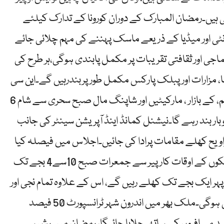
یں۔رمضان المبارک کے دوران کورونا کے تدارک کیلئے
نٹی اور میڈیا کے ذریعے ماسک پہننے کی مہم چلائی جائے
جی اور ثقافتی تقریبات پر مکمل پابندی ہوگی،ہر طرح کی
نما، مزارات اور پبلک پارکس مکمل طورپربندرہیں گے۔این سی
او سی نے فیصلہ کیا ہے کہ ملک بھر میں ہر قسم، کے بازار ، مارکیٹیں اور شاپنگ مال صبح سحری سے شام 6
بار بند رہے گا۔نیشنل کمانڈ اینڈ آپریشن سینٹر کی جانب
ویح کھلے مقامات پرادا کی جائیں۔اجلاس میں فیصلہ کیا
گیا ہے کہ ملک بھر میں تمام نجی و سرکاری بینکوں کے اوقات کار پیر سے جمعرات صبح 10سے4 بجے تک
ہ جمعے کو بینک صبح 10سے دوپہر ایک بجے تک کھلے رہیں گے، اس کے علاوہ تمام نجی اور
سرکاری دفاترمیں 50فیصد ورک فرام ہوم پالیسی ہوگی۔ملک بھر میں اندرون شہر ٹرانسپورٹ 50 فیصد
ں کے ساتھ چلے گی، ریلوے کو 70 فیصد مسافروں کے ساتھ چلایا جائیگا، رمضان میں رش سے