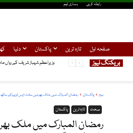
رابطہ کریں
ہماری ٹیم
صفحہ اول
تازہ ترین
پاکستان
دنیا
کھ
بریکنگ نیوز
وزیراعظم شہباز شریف کے رواں ماہ مزید 2غیر ملکی دو
ہوم
پاکستان
رمضان المبارک میں ملک بھرمیں سخت ایس او پیزکے ساتھ و
صحت
تازہ ترین
پاکستان
رمضان المبارک میں ملک بھرم