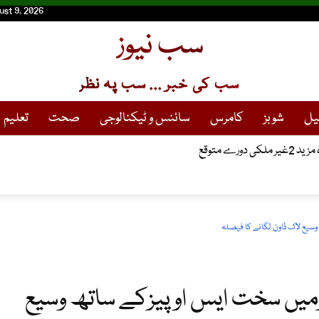
ust 9, 2026
سب نیوز
سب کی خبر ... سب پہ نظر
یل
شوبز
کامرس
سائنس و ٹیکنالوجی
صحت
تعلیم
رے متوقع
سیع لاک ڈاون لگانے کا فیصلہ
یں سخت ایس او پیزکے ساتھ وسیع