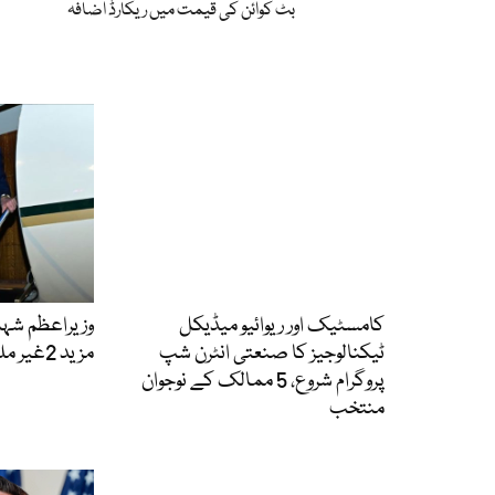
بٹ کوائن کی قیمت میں ریکارڈ اضافہ
کامسٹیک اور ریوائیو میڈیکل
وزیراعظم شہب
ٹیکنالوجیز کا صنعتی انٹرن شپ
مزید 2غیر ملکی دورے متوقع
پروگرام شروع، 5 ممالک کے نوجوان
منتخب