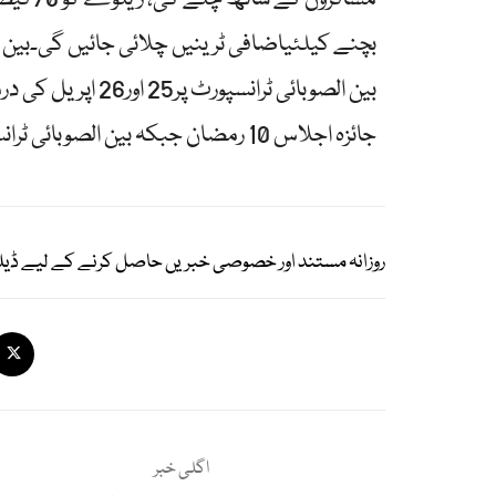
بچنے کیلئیاضافی ٹرینیں چلائی جائیں گی۔بین الا
بین الصوبائی ٹرانس
جائزہ اجلاس 10 رمضان جبکہ بین الصوبائی ٹرانسپورٹ کا جائزہ لینے کیلئے اجلاس 20 اپریل کو ہوگا۔
روزانہ مستند اور خصوصی خبریں حاصل کرنے کے لیے ڈیل
اگلی خبر