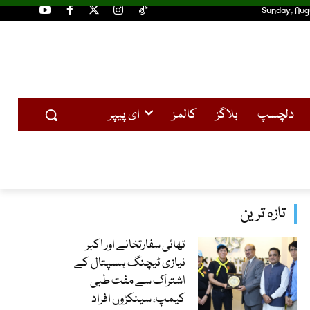
Sunday, Aug
دلچسپ
بلاگز
کالمز
ای پیپر
تازہ ترین
تھائی سفارتخانے اور اکبر
نیازی ٹیچنگ ہسپتال کے
اشتراک سے مفت طبی
کیمپ، سینکڑوں افراد