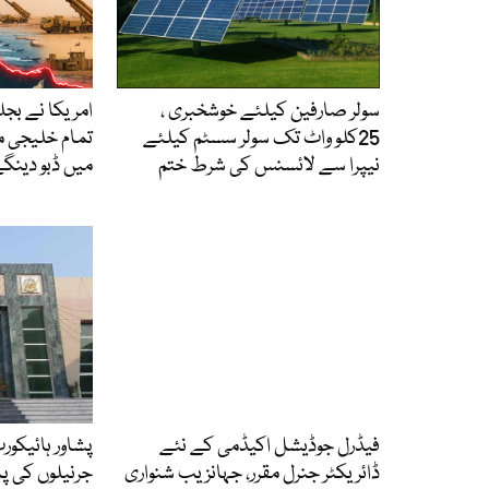
سولر صارفین کیلئے خوشخبری ،
امریکا نے بجل
25کلو واٹ تک سولر سسٹم کیلئے
تمام خلیجی 
نیپرا سے لائسنس کی شرط ختم
میں ڈبو دینگے،
فیڈرل جوڈیشل اکیڈمی کے نئے
ڈائریکٹر جنرل مقرر، جہانزیب شنواری
جرنیلوں کی پ