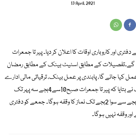
13 April, 2021
ری اور کاروباری اوقات کا اعلان کر دیا۔ پیر تا جمعرات
ات ہوں گے۔تفصیلات کے مطابق اسٹیٹ بینک کے مطابق رمضان
ل کیا جائے گا، پابندی پر عمل بینک، ترقیاتی مالی ادارے
اور مائیکروفنانس بینک کریں گے۔اسٹیٹ بینک نے بتایا کہ پیر تا جمعرات صبح10سے4بجے سہ پہر تک
دفتری اوقات ہوں گے۔دفتری اوقات کے دوران 2بجے سے سوا 2بجے تک نماز کا وقفہ ہوگا۔ جمعے کو دفتری