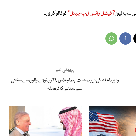
ی سب نیوز
"آفیشل واٹس ایپ چینل"
کو فالو کریں۔
پچھلی خبر
وزیر داخلہ کی زیر صدارت اہم اجلاس :قانون توڑنے والوں سے سختی
سے نمٹنے کا فیصلہ