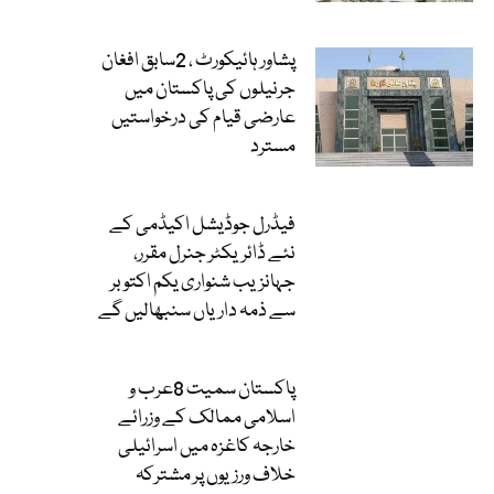
پشاور ہائیکورٹ ، 2سابق افغان
جرنیلوں کی پاکستان میں
عارضی قیام کی درخواستیں
مسترد
فیڈرل جوڈیشل اکیڈمی کے
نئے ڈائریکٹر جنرل مقرر،
جہانزیب شنواری یکم اکتوبر
سے ذمہ داریاں سنبھالیں گے
پاکستان سمیت 8عرب و
اسلامی ممالک کے وزرائے
خارجہ کاغزہ میں اسرائیلی
خلاف ورزیوں پر مشترکہ