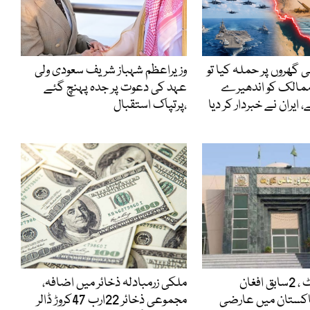
ی گھروں پر حملہ کیا تو
وزیراعظم شہباز شریف سعودی ولی
ممالک کو اندھیرے
عہد کی دعوت پر جدہ پہنچ گئے
 ایران نے خبردار کر دیا
،پرتپاک استقبال
پشاور ہائیکورٹ ، 2سابق افغان
ملکی زرمبادلہ ذخائر میں اضافہ،
اکستان میں عارضی
مجموعی ذخائر 22ارب 47کروڑ ڈالر