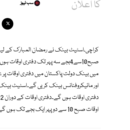
کا اعلان
سب نیوز
کراچی،اسٹیٹ بینک نے رمضان المبارک کے لیے دفت
صبح10سے4بجے سہ پہر تک دفتری اوق
میں بینک دولت پاکستان میں دفتری اوقات پر عم
اوقات صبح 10 سے دوپہر ایک بجے تک ہوں گے اور وقفہ نہیں ہوگا۔