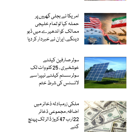
امریکا نے بجلی گھروں پر
حملہ کیا تو تمام خلیجی
ممالک کو اندھیرے میں ڈبو
دینگے، ایران نے خبردار کر دیا
سولر صارفین کیلئے
خوشخبری ، 25کلو واٹ تک
سولر سسٹم کیلئے نیپرا سے
لائسنس کی شرط ختم
ملکی زرمبادلہ ذخائر میں
اضافہ، مجموعی ذخائر
22ارب 47کروڑ ڈالر تک پہنچ
گئے