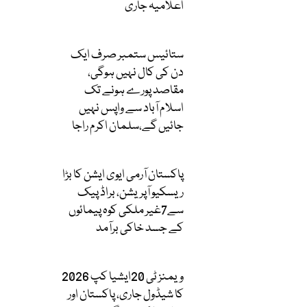
اعلامیہ جاری
ستائیس ستمبر صرف ایک
دن کی کال نہیں ہوگی،
مقاصد پورے ہونے تک
اسلام آباد سے واپس نہیں
جائیں گے،سلمان اکرم راجا
پاکستان آرمی ایوی ایشن کا بڑا
ریسکیو آپریشن، براڈ پیک
سے7غیر ملکی کوہ پیمائوں
کے جسد خاکی برآمد
ویمنز ٹی 20ایشیا کپ 2026
کا شیڈول جاری، پاکستان اور