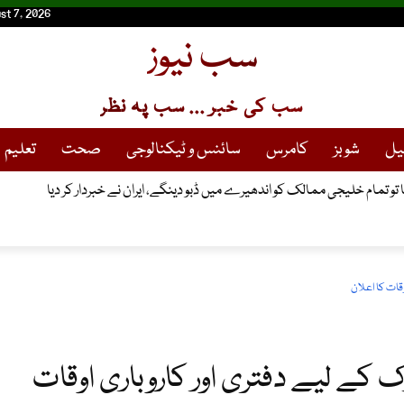
st 7, 2026
سب نیوز
سب کی خبر ... سب پہ نظر
یل
شوبز
کامرس
سائنس و ٹیکنالوجی
صحت
تعلیم
 تو تمام خلیجی ممالک کو اندھیرے میں ڈبو دینگے، ایران نے خبردار کر دیا
قات کا اعلان
کے لیے دفتری اور کاروباری اوقات