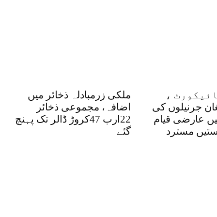
ئیکورٹ ،
ملکی زرمبادلہ ذخائر میں
غان جرنیلوں کی
اضافہ، مجموعی ذخائر
یں عارضی قیام
22ارب 47کروڑ ڈالر تک پہنچ
تیں مسترد
گئے