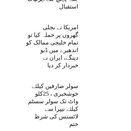
استقبال
امریکا نے بجلی
گھروں پر حملہ کیا تو
تمام خلیجی ممالک کو
اندھیرے میں ڈبو
دینگے، ایران نے
خبردار کر دیا
سولر صارفین کیلئے
خوشخبری ، 25کلو
واٹ تک سولر سسٹم
کیلئے نیپرا سے
لائسنس کی شرط
ختم