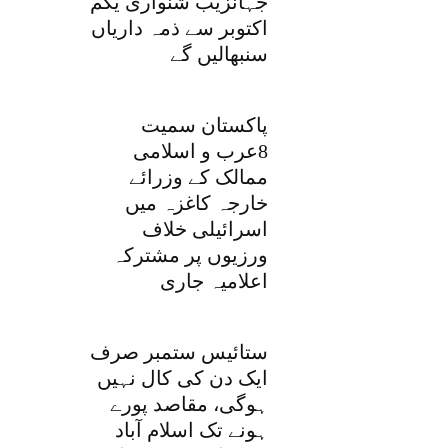
جہانزیب شنواری یکم
اکتوبر سے ذمہ داریاں
سنبھالیں گے
پاکستان سمیت
8عرب و اسلامی
ممالک کے وزرائے
خارجہ کاغزہ میں
اسرائیلی خلاف
ورزیوں پر مشترکہ
اعلامیہ جاری
ستائیس ستمبر صرف
ایک دن کی کال نہیں
ہوگی، مقاصد پورے
ہونے تک اسلام آباد