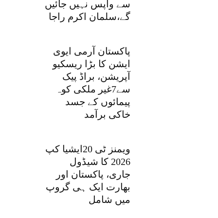
سے واپس نہیں جائیں
گے،سلمان اکرم راجا
پاکستان آرمی ایوی
ایشن کا بڑا ریسکیو
آپریشن، براڈ پیک
سے7غیر ملکی کوہ
پیمائوں کے جسد
خاکی برآمد
ویمنز ٹی 20ایشیا کپ
2026 کا شیڈول
جاری، پاکستان اور
بھارت ایک ہی گروپ
میں شامل