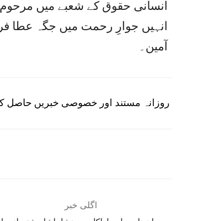
انسانی حقوق کے شعبے میں مرحوم کی
انہیں جوارِ رحمت میں جگہ عطا فرما
آمین۔
روزانہ مستند اور خصوصی خبریں حاصل کر
اگلی خبر