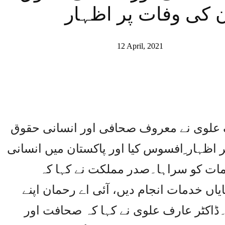
ن کی وفات پر اظہار
12 April, 2021
ف علوی نے معروف صحافی اور انسانی حقوق
 اظہار ِافسوس کیا اور پاکستان میں انسانی
ات کو سراہا۔صدر مملکت نے کہا کہ
ں خدمات انجام دیں، آئی اے رحمان اپنے
۔ڈاکٹر عارف علوی نے کہا کہ صحافت اور