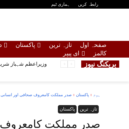
رابطہ کریں
ہماری ٹیم
صفحہ اول
تازہ ترین
پاکستان
د
کالمز
ای پیپر
بریکنگ نیوز
وزیراعظم شہباز شریف
ہوم
پاکستان
صدر مملکت کامعروف صحافی اور انسانی ح
تازہ ترین
پاکستان
صدر مملکت کامعروف 