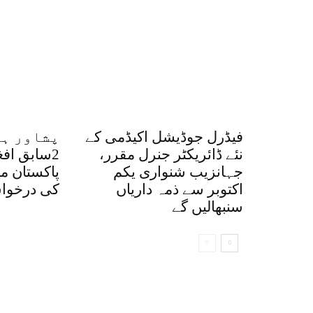
فیڈرل جوڈیشل اکیڈمی کے
پشاور ہا
نئے ڈائریکٹر جنرل مقرر،
2سابق اف
جہانزیب شنواری یکم
پاکستان م
اکتوبر سے ذمہ داریاں
کی درخواس
سنبھالیں گے