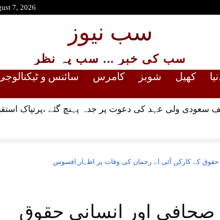
gust 7, 2026
سب نیوز
سب کی خبر ... سب پہ نظر
نیا
کھیل
شوبز
کامرس
سائنس و ٹیکنالوجی
 سعودی ولی عہد کی دعوت پر جدہ پہنچ گئے ،پرتپاک استقب
قوق کے کارکن آئی اے رحمان کی وفات پر اظہار ِافسوس
صحافی اور انسانی حقوق