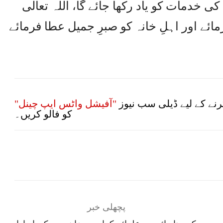
 خدمات کو یاد رکھا جائے گا، اللہ تعالی
ئے اور اہلِ خانہ کو صبرِ جمیل عطا فرمائے
نے کے لیے ڈیلی سب نیوز
"آفیشل واٹس ایپ چینل"
کو فالو کریں۔
پچھلی خبر