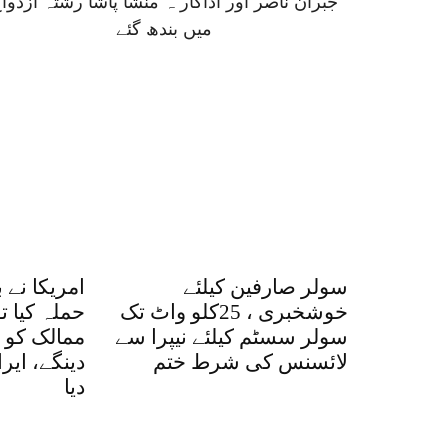
جبران ناصر اور اداکار ہ منشا پاشا رشتہ ازدوا
میں بندھ گئے
سولر صارفین کیلئے
امریکا نے 
خوشخبری ، 25کلو واٹ تک
حملہ کیا ت
سولر سسٹم کیلئے نیپرا سے
ممالک کو ا
لائسنس کی شرط ختم
دینگے، ایر
دیا