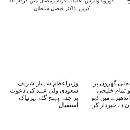
ج
کورونا وائرس: علمائے کرام رمضان میں کردار ادا
کریں، ڈاکٹر فیصل سلطان
بجلی گھروں پر
وزیراعظم شہباز شریف
و تمام خلیجی
سعودی ولی عہد کی دعوت
ندھیرے میں ڈبو
پر جدہ پہنچ گئے ،پرتپاک
ان نے خبردار کر
استقبال