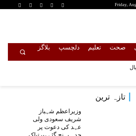
Friday, Au
صحت
تعلیم
دلچسپ
بلاگز
ال
تازہ ترین
وزیراعظم شہباز
شریف سعودی ولی
عہد کی دعوت پر
جدہ پہنچ گئے ،پرتپاک