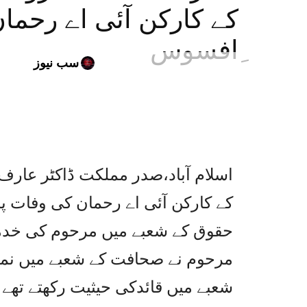
کے کارکن آئی اے رحما
ِافسوس
سب نیوز
اسلام آباد،صدر مملکت ڈاکٹر عار
کے کارکن آئی اے رحمان کی وفات پر
حقوق کے شعبے میں مرحوم کی خدم
مرحوم نے صحافت کے شعبے میں نمایا
شعبے میں قائدکی حیثیت رکھتے تھے