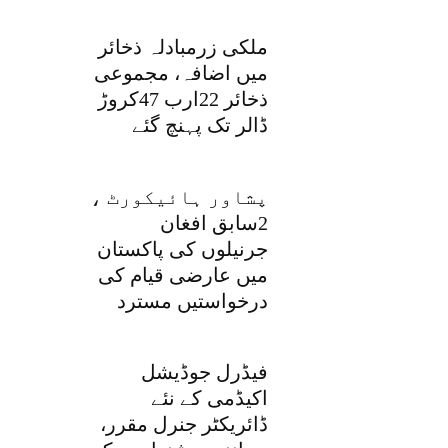
ملکی زرمبادلہ ذخائر
میں اضافہ، مجموعی
ذخائر 22ارب 47کروڑ
ڈالر تک پہنچ گئے
پشاور ہائیکورٹ ،
2سابق افغان
جرنیلوں کی پاکستان
میں عارضی قیام کی
درخواستیں مسترد
فیڈرل جوڈیشل
اکیڈمی کے نئے
ڈائریکٹر جنرل مقرر،