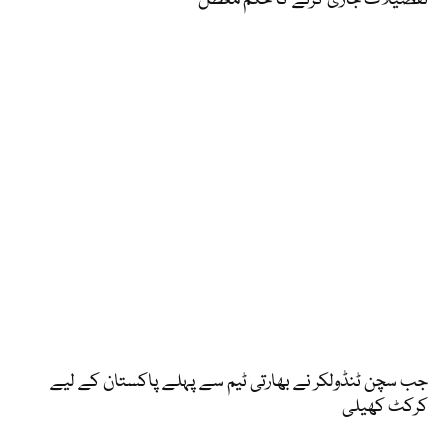
تفصیلات جاری کرنے کا حکم معطل
جب سچن ٹنڈولکر نے بھارتی ٹیم سے پہلے پاکستان کے لیے
کرکٹ کھیلی