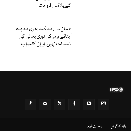
کے پلاٹس فروخت
عمان سے ممکنہ بحری معاہدہ
آبنائے ہرمز کی فوری بحالی کی
ضمانت نہیں، ایران کا جواب
رابطہ کریں
ہماری ٹیم