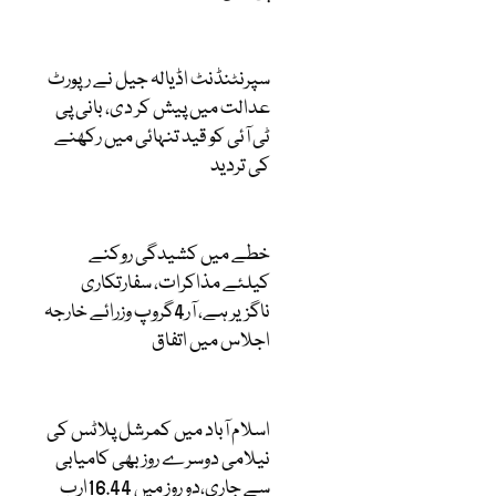
سپرنٹنڈنٹ اڈیالہ جیل نے رپورٹ
عدالت میں پیش کر دی، بانی پی
ٹی آئی کو قید تنہائی میں رکھنے
کی تردید
خطے میں کشیدگی روکنے
کیلئے مذاکرات، سفارتکاری
ناگزیر ہے، آر4گروپ وزرائے خارجہ
اجلاس میں اتفاق
اسلام آباد میں کمرشل پلاٹس کی
نیلامی دوسرے روز بھی کامیابی
سے جاری،دو روز میں 16.44ارب