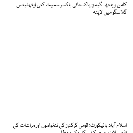
کامن ویلتھ گیمز: پاکستانی باکسر سمیت کئی ایتھلیٹس
گلاسگو میں لاپتہ
اسلام آباد ہائیکورٹ؛ قومی کرکٹرز کی تنخواہوں اور مراعات کی