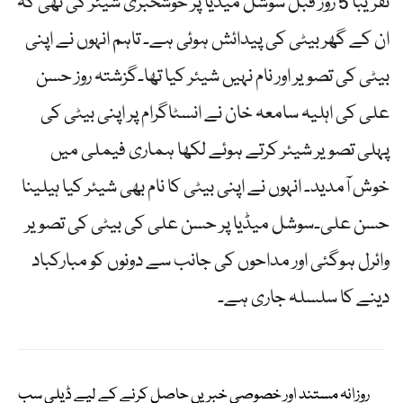
تقریبا 5 روز قبل سوشل میڈیا پر خوشخبری شیئر کی تھی کہ
ان کے گھر بیٹی کی پیدائش ہوئی ہے۔ تاہم انہوں نے اپنی
بیٹی کی تصویر اور نام نہیں شیئر کیا تھا۔گزشتہ روز حسن
علی کی اہلیہ سامعہ خان نے انسٹاگرام پر اپنی بیٹی کی
پہلی تصویر شیئر کرتے ہوئے لکھا ہماری فیملی میں
خوش آمدید۔ انہوں نے اپنی بیٹی کا نام بھی شیئر کیا ہیلینا
حسن علی۔سوشل میڈیا پر حسن علی کی بیٹی کی تصویر
وائرل ہوگئی اور مداحوں کی جانب سے دونوں کو مبارکباد
دینے کا سلسلہ جاری ہے۔
روزانہ مستند اور خصوصی خبریں حاصل کرنے کے لیے ڈیلی سب