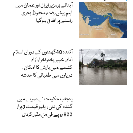
آبنائے ہرمز پر ایران اور عمان میں
اہم پیش رفت، محفوظ بحری
راستے پر اتفاق ہوگیا
آئندہ 48گھنٹوں کے دوران اسلام
آباد، خیبرپختونخوا، آزاد
کشمیر،میں بارش کا امکان ،
دریاوں میں طغیانی کا خدشہ
پنجاب حکومت نے صوبے میں
گندم کی نئی ریلیز قیمت 3ہزار
800 روپے فی من مقرر کردی