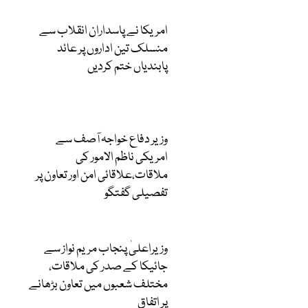
امریکا نے پاسداران انقلاب سے
منسلک تین اداروں پر عائد
پابندیاں ختم کردیں
وزیر دفاع خواجہ آصف سے
امریکی ناظم الامور کی
ملاقات،علاقائی امن اور تعاون پر
تفصیلی گفتگو
وزیراعلیٰ پنجاب مریم نواز سے
جائیکا کے صدر کی ملاقات،
مختلف شعبوں میں تعاون بڑھانے
پر اتفاق