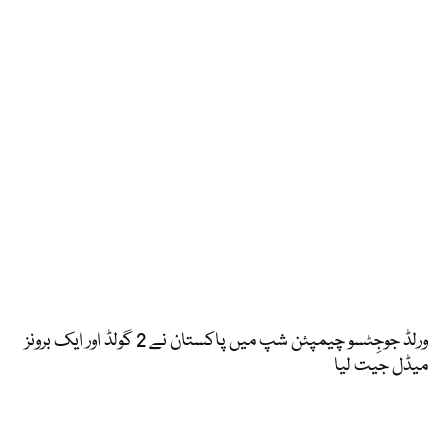
ورلڈ جوجِٹسو چیمپئن شپ میں پاکستان نے 2 گولڈ اور ایک برونز
میڈل جیت لیا