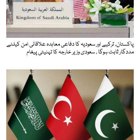
پاکستان، ترکیے اور سعودیہ کا دفاعی معاہدہ علاقائی امن کیلئے
مددگار ثابت ہوگا ، سعودی وزیر خارجہ کا تہنیتی پیغام