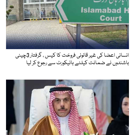
انسانی اعضا کی غیر قانونی فروخت کا کیس ، گرفتار 3چینی
باشندوں نے ضمانت کیلئے ہائیکورٹ سے رجوع کر لیا