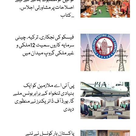
اصلاحات پر مشاورتی اجلاس،
کتاب...
فیسکو کی نجکاری، ترکیہ، چینی
سرمایہ کاروں سمیت 12ملکی و
غیر ملکی گروپ میدان میں
پی آئی اے ملازمین کو ایک
بنیادی تنخواہ کے برابر بونس ملے
گا، بورڈ آف ڈائریکٹرز نے منظوری
دیدی
پاکستان بار کونسل نے نئے