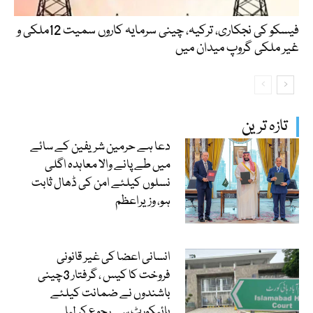
فیسکو کی نجکاری، ترکیہ، چینی سرمایہ کاروں سمیت 12ملکی و
غیر ملکی گروپ میدان میں
تازہ ترین
دعا ہے حرمین شریفین کے سائے
میں طے پانے والا معاہدہ اگلی
نسلوں کیلئے امن کی ڈھال ثابت
ہو، وزیراعظم
انسانی اعضا کی غیر قانونی
فروخت کا کیس ، گرفتار 3چینی
باشندوں نے ضمانت کیلئے
ہائیکورٹ سے رجوع کر لیا