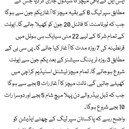
ایس ایل کے باقی میچز کا شیڈول جاری کر دیا جس کے
مطابق سپر لیگ 6 کے بقیہ میچز کا آغاز یکم جون سے ہوگا
جب کہ ٹورنامنٹ کا فائنل 20 جون کو کھیلا جائے گا، ایونٹ
کے تمام شرکا کے لیے 22 مئی سیایک ہی ہوٹل میں
قرنطینہ کی 7 روزہ مدت کا آغاز کیا جائے گا۔ پی سی بی کے
مطابق 3 روزہ ٹریننگ سیشنز کے بعد یکم جون سے ایونٹ
شروع ہوجائے گا، تمام میچز نیشنل اسٹیڈیم کراچی میں
کھیلے جائیں گے، نائٹ میچز کا آغاز رات 8 بجے سے ہوگا
جب کہ ڈبل ہیڈر والے دن پہلا میچ شام 5 بجے اور دوسرا رات
10 بجے شروع ہوگا۔
واضح رہے کہ پاکستان سپر لیگ کے چھٹے ایڈیشن کو