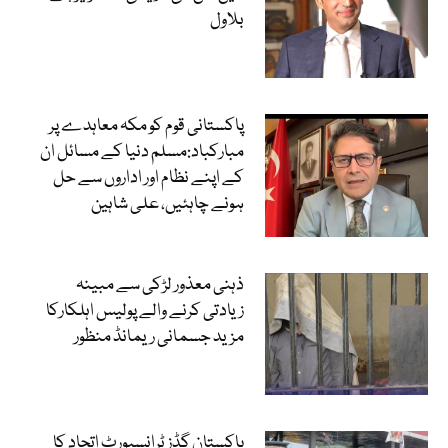
بلاول
پاکستانی قوم کو مکہ معاہدے پر
مبارکباد:مسلم دنیا کے مسائل ان
کے اپنے نظام اور اداروں سے حل
ہونے چاہئیں، علی شاہین
ذہنی معذور لڑکی سے مبینہ
زیادتی کرنے والے پولیس اہلکارکا
مزید جسمانی ریمانڈ منظور
پاکستان گڈز ٹرانسپورٹ اتحاد کا