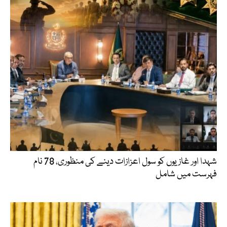
شہدا اور غازیوں کو سول اعزازات دینے کی منظوری، 78 نام
فہرست میں شامل