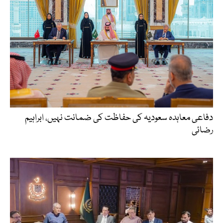
دفاعی معاہدہ سعودیہ کی حفاظت کی ضمانت نہیں، ابراہیم
رضائی