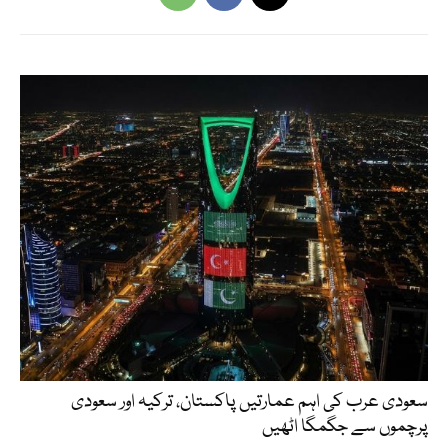
سعودی عرب کی اہم عمارتیں پاکستان، ترکیہ اور سعودی
پرچموں سے جگمگا اٹھیں