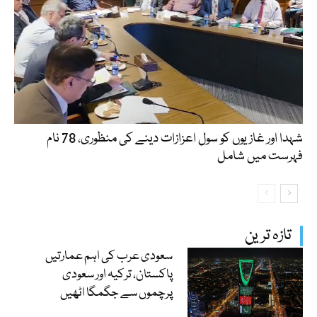
شہدا اور غازیوں کو سول اعزازات دینے کی منظوری، 78 نام
فہرست میں شامل
تازہ ترین
سعودی عرب کی اہم عمارتیں
پاکستان، ترکیہ اور سعودی
پرچموں سے جگمگا اٹھیں