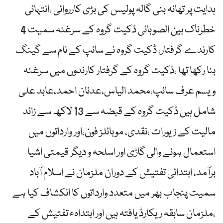
ہدایت پر تھانہ بنی گالہ پولیس کی بڑی کارروائی ،انتہائی
خطرناک بین الصوبائی ڈکیت گروہ کے سرغنہ سمیت 4
کارندے گرفتار، ڈکیت گروہ نے سانپ کے نام سے گینگ
بنا رکھا تھا ،ڈکیت گروہ کے گرفتار کارندوں میں سرغنہ
ویسم عرف سانپ،محمد الیاس،عدنان احمد،عابد علی
شامل ہیں ڈکیت گروہ کے قبضہ سے 13 لاکھ سے زائد
مالیت کے زیورات ،نقدی، موبائلز فون،اور وارداتوں میں
استعمال ہونے والی گاڑی اور اسلحہ و دیگر قیمتی اشیا
برآمد، ابتدائی تفتیش کے دوران ملزمان نے اسلام آباد
سمیت پنجاب بھر میں متعدد وارداتوں کا انکشاف کیا ہے
،ملزمان سابقہ ریکارڈ یافتہ ہیں اور ابتداہء تفتیش کے