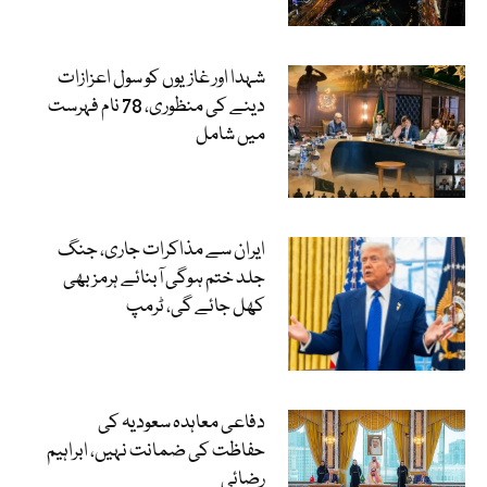
شہدا اور غازیوں کو سول اعزازات
دینے کی منظوری، 78 نام فہرست
میں شامل
ایران سے مذاکرات جاری، جنگ
جلد ختم ہوگی آبنائے ہرمز بھی
کھل جائے گی، ٹرمپ
دفاعی معاہدہ سعودیہ کی
حفاظت کی ضمانت نہیں، ابراہیم
رضائی