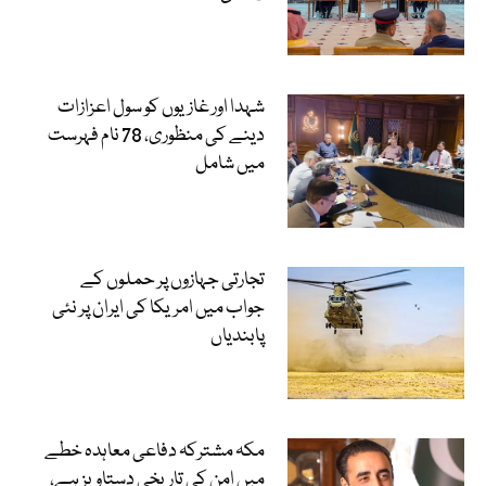
شہدا اور غازیوں کو سول اعزازات
دینے کی منظوری، 78 نام فہرست
میں شامل
تجارتی جہازوں پر حملوں کے
جواب میں امریکا کی ایران پر نئی
پابندیاں
مکہ مشترکہ دفاعی معاہدہ خطے
میں امن کی تاریخی دستاویز ہے،