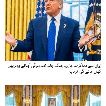
ایران سے مذاکرات جاری، جنگ جلد ختم ہوگی آبنائے ہرمز بھی
کھل جائے گی، ٹرمپ