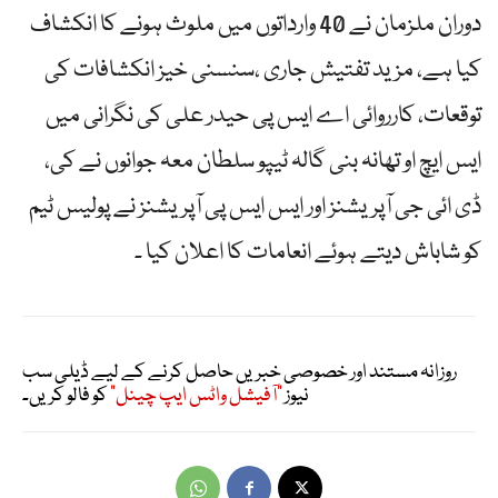
دوران ملزمان نے 40 وارداتوں میں ملوث ہونے کا انکشاف
کیا ہے، مزید تفتیش جاری ،سنسنی خیز انکشافات کی
توقعات، کارروائی اے ایس پی حیدر علی کی نگرانی میں
ایس ایچ او تھانہ بنی گالہ ٹیپو سلطان معہ جوانوں نے کی،
ڈی ائی جی آپریشنز اور ایس ایس پی آپریشنز نے پولیس ٹیم
کو شاباش دیتے ہوئے انعامات کا اعلان کیا ۔
روزانہ مستند اور خصوصی خبریں حاصل کرنے کے لیے ڈیلی سب
نیوز
"آفیشل واٹس ایپ چینل"
کو فالو کریں۔