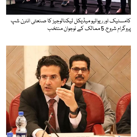
کامسٹیک اور ریوائیو میڈیکل ٹیکنالوجیز کا صنعتی انٹرن شپ
پروگرام شروع، 5 ممالک کے نوجوان منتخب