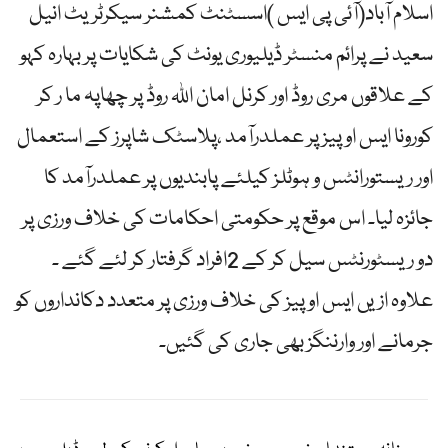
اسلام آباد(آئی پی ایس )اسسٹنٹ کمشنر سیکرٹریٹ انیل
سعید نے پرائم منسٹر ڈیلیوری یونٹ کی شکایات پر بہارہ کہو
کے علاقوں مری روڈ اور کرنل امان اللہ روڈ پر چھاپہ ما ر کر
کورونا ایس او پیز پر عملدرآمد ،پلاسٹک شاپرز کے استعمال
اور ریستورانٹس و ہوٹلز کیلئے پابندیوں پر عملدرآمد کا
جائزہ لیا۔ اس موقع پر حکومتی احکامات کی خلاف ورزی پر
دو ریسٹورنٹس سیل کر کے 2افراد گرفتار کر لئے گئے ۔
علاوہ ازیں ایس او پیز کی خلاف ورزی پر متعدد دکانداروں کو
جرمانے اور وارننگز بھی جاری کی گئیں۔