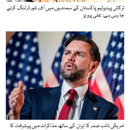
ترکش پیٹرولیم پاکستان کے سمندروں میں آف شور ڈرلنگ کرنے
جا رہی ہے: علی پرویز
امریکی نائب صدر کا ایران کے ساتھ مذاکرات میں پیشرفت کا