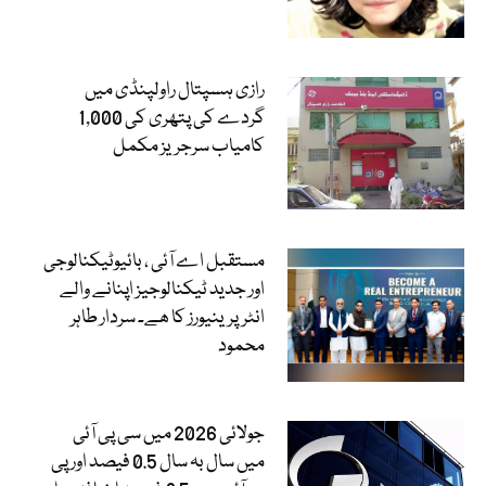
رازی ہسپتال راولپنڈی میں
گردے کی پتھری کی 1,000
کامیاب سرجریز مکمل
مستقبل اے آئی ، بائیوٹیکنالوجی
اور جدید ٹیکنالوجیز اپنانے والے
انٹرپرینیورز کا ھے۔ سردار طاہر
محمود
جولائی 2026 میں سی پی آئی
میں سال بہ سال 0.5 فیصد اور پی