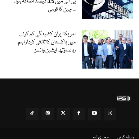
پی آئی میں 3.5 فیصد اضافہ ہوا،
چین کا قومی...
امریکا ایران کشیدگی کم کرنے
میں پاکستان کا ثالثی کردار اہم
رہا:ساؤتھ ایشین وائسز
رابطہ کریں
ہماری ٹیم