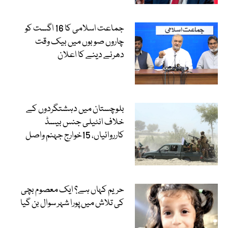
جماعت اسلامی کا 16 اگست کو
چاروں صوبوں میں بیک وقت
دھرنے دینے کا اعلان
بلوچستان میں دہشتگردوں کے
خلاف انٹیلی جنس بیسڈ
کارروائیاں، 15خوارج جہنم واصل
حریم کہاں ہے؟ ایک معصوم بچی
کی تلاش میں پورا شہر سوال بن گیا