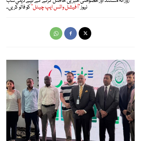
روزانہ مستند اور خصوصی خبریں حاصل کرنے کے لیے ڈیلی سب
نیوز
"آفیشل واٹس ایپ چینل"
کو فالو کریں۔