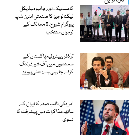
تازہ ترین
کامسٹیک اور ریوائیو میڈیکل
ٹیکنالوجیز کا صنعتی انٹرن شپ
پروگرام شروع، 5 ممالک کے
نوجوان منتخب
ترکش پیٹرولیم پاکستان کے
سمندروں میں آف شور ڈرلنگ
کرنے جا رہی ہے: علی پرویز
امریکی نائب صدر کا ایران کے
ساتھ مذاکرات میں پیشرفت کا
دعویٰ