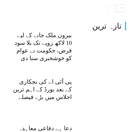
تازہ ترین
بیرون ملک جانے کے لیے
10 لاکھ روپے تک بلا سود
قرض، حکومت نے عوام
کو خوشخبری سنا دی
پی آئی اے کی نجکاری
کے بعد بورڈ کے اہم ترین
اجلاس میں بڑے فیصلے
دعا ہے دفاعی معاہدہ