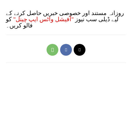
روزانہ مستند اور خصوصی خبریں حاصل کرنے کے
لیے ڈیلی سب نیوز
"آفیشل واٹس ایپ چینل"
کو
فالو کریں۔