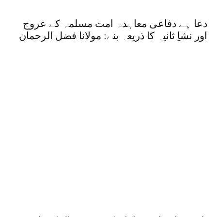
دعا ہے دفاعی معاہدہ امت مسلمہ کے عروج
اور نشاِ ثانیہ کا ذریعہ بنے: مولانا فضل الرحمان