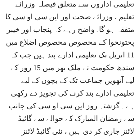
تعلیمی اداروں سے متعلق فیصلہ وزرائے
تعلیم ، وزرائے صحت اور این سی او سی کا
متفقہ ہو گا۔واضح رہے کہ پنجاب اور خیبر
پختونخوا کے مخصوص مخصوص اضلاع میں
11 اپریل تک تعلیمی ادارے بند ہیں جب کہ
سندھ حکومت نے ملک بھر میں 15 روز کے
لیے آتھویں جماعت تک کے بچوں کے لیے
تعلیمی ادارے بند کرنے کی تجویز دے رکھی
ہے۔ گزشتہ روز این سی او سی کی جانب
سے رمضان المبارک کے حوالے سے گائیڈ
لائنز جاری کر دی ہیں ، نئی گائیڈ لائنز