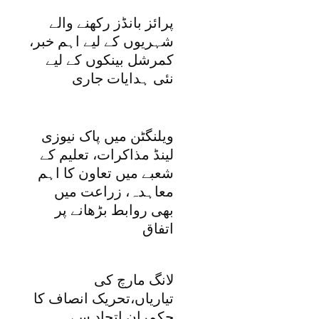
پرائز بانڈز رکھنے والے
شہریوں کے لیے اہم خبر،
کمرشل بینکوں کے لیے
نئی ہدایات جاری
ویلنگٹن میں پاک نیوزی
لینڈ مذاکرات، تعلیم کے
شعبے میں تعاون کا اہم
معاہدہ، زراعت میں
بھی روابط بڑھانے پر
اتفاق
لانگ مارچ کی
تیاریاں،تحریک انصاف کا
حکمران اتحاد سے