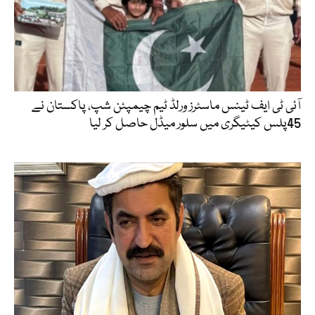
آئی ٹی ایف ٹینس ماسٹرز ورلڈ ٹیم چیمپئن شپ، پاکستان نے
45پلس کیٹیگری میں سلور میڈل حاصل کر لیا