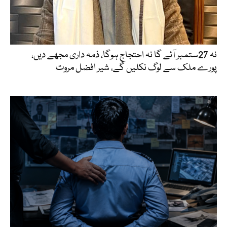
نہ 27ستمبر آئے گا نہ احتجاج ہوگا، ذمہ داری مجھے دیں،
پورے ملک سے لوگ نکلیں گے، شیر افضل مروت