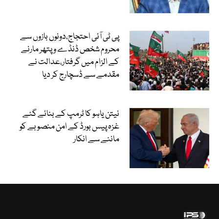
پی ٹی آئی احتجاج،دونوں بازوں سے
محروم شخص ڈنڈے و پتھر مارنے
کے الزام میں گرفتار،عدالت نے
مقدمے سے ڈسچارج کر دیا
نیتن یاہو کا ٹرمپ کے بنائے گئے
غزہ پیس بورڈ کے امن منصوبے کو
ماننے سے انکار