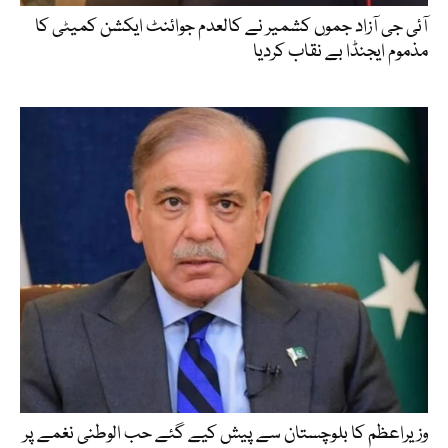
آئی جی آزاد جموں کشمیر نے کالعدم جوائنٹ ایکشن کمیٹی کا
مذموم ایجنڈا بے نقاب کردیا
وزیراعظم کا بلوچستان سے پیش کیے گئے حب الوطنی نغمے پر