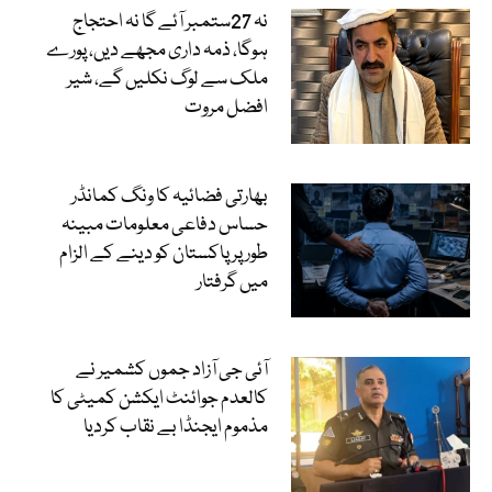
نہ 27ستمبر آئے گا نہ احتجاج
ہوگا، ذمہ داری مجھے دیں، پورے
ملک سے لوگ نکلیں گے، شیر
افضل مروت
بھارتی فضائیہ کا ونگ کمانڈر
حساس دفاعی معلومات مبینہ
طور پر پاکستان کو دینے کے الزام
میں گرفتار
آئی جی آزاد جموں کشمیر نے
کالعدم جوائنٹ ایکشن کمیٹی کا
مذموم ایجنڈا بے نقاب کردیا