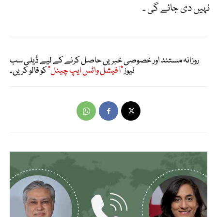
نہیں دی جائے گی ۔
روزانہ مستند اور خصوصی خبریں حاصل کرنے کے لیے ڈیلی سب
نیوز
"آفیشل واٹس ایپ چینل"
کو فالو کریں۔