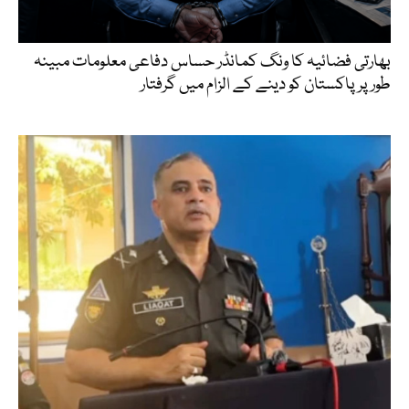
بھارتی فضائیہ کا ونگ کمانڈر حساس دفاعی معلومات مبینہ
طور پر پاکستان کو دینے کے الزام میں گرفتار