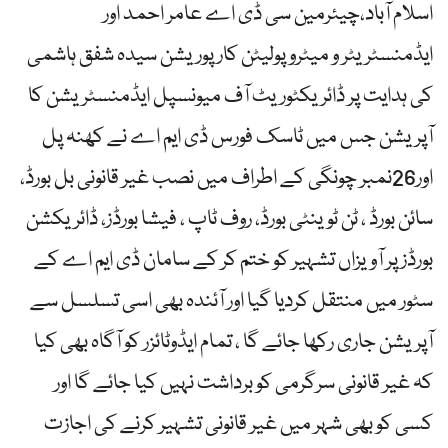
اسلام آباد،چیئرمین سی ڈی اے عامر احمد اور
ایڈمنسٹریٹر و میٹروپولیٹن کارپوریشن سیدہ شفق ہاشمی
کی ہدایت پر ڈائریکٹوریٹ آف میونسپل ایڈمنسٹریشن کا
آپریشن جس میں ٹاسک فورس ڈی ایم اے نے کھنہ پل
اور26نمبر چونگی کے اطراف میں نصب غیر قانونی بل بورڈ،
سائن بورڈ ، ٹن ٹوینٹی بورڈ، روف ٹاپ ، فیشا بورڈز، ڈائریکشن
بورڈز پر آویزاں تشہیر کو ختم کر کے سامان ڈی ایم اے کے
سٹور میں منتقل کردیا گیا اور آئندہ بھی اسی تسلسل سے
آپریشن جاری رکھا جائے گا ، تمام ایڈوٹائزر کو آگاہ بھی کیا
کہ غیر قانونی سرگرمی کو برداشت نہیں کیا جائے گا اور
کسی کو بھی شہر میں غیر قانونی تشہیر کرنے کی اجازت