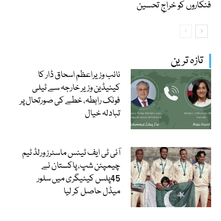
فنکاروں کو خراجِ تحسین
تازہ ترین
نائب وزیراعظم اسحاق ڈار کا
کینیڈین وزیر خارجہ سے ٹیلی
فونک رابطہ، خطے کی صورتحال پر
تبادلہ خیال
آئی ٹی ایف ٹینس ماسٹرز ورلڈ ٹیم
چیمپئن شپ، پاکستان نے
45پلس کیٹیگری میں سلور
میڈل حاصل کر لیا