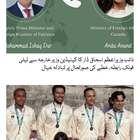
نائب وزیراعظم اسحاق ڈار کا کینیڈین وزیر خارجہ سے ٹیلی
فونک رابطہ، خطے کی صورتحال پر تبادلہ خیال