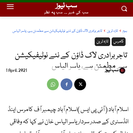
سب نیوز
سب کی خبر ... سب پہ نظر
ہوم
تازہ ترین
تاجر برادری لاک ڈاؤن کے نئے نوٹیفیکیشن سے مطمئن ہے، یاسر الیاس
کامرس
تازہ ترین
تاجر برادری لاک ڈاؤن کے نئے نوٹیفیکیشن
سے مطمئن ہے، یاسر الیاس
سب نیوز
1 April, 2021
اسلام آباد ( آئی پی ایس )اسلام آباد چیمبر آف کامرس اینڈ
انڈسٹری کے صدر سردار یاسر الیاس خان نے کہا کہ وفاقی