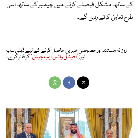
کے ساتھ مشکل فیصلے کرنے میں چیمبر کے ساتھ اسی
طرح تعاون کرتے رہیں گے۔
روزانہ مستند اور خصوصی خبریں حاصل کرنے کے لیے ڈیلی سب
نیوز
"آفیشل واٹس ایپ چینل"
کو فالو کریں۔