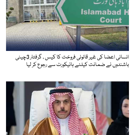
انسانی اعضا کی غیر قانونی فروخت کا کیس ، گرفتار 3چینی
باشندوں نے ضمانت کیلئے ہائیکورٹ سے رجوع کر لیا