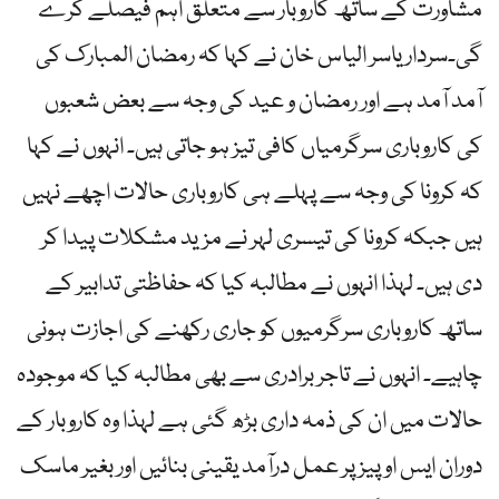
مشاورت کے ساتھ کاروبار سے متعلق اہم فیصلے کرے
گی۔سردار یاسر الیاس خان نے کہا کہ رمضان المبارک کی
آمد آمد ہے اور رمضان و عید کی وجہ سے بعض شعبوں
کی کاروباری سرگرمیاں کافی تیز ہو جاتی ہیں۔ انہوں نے کہا
کہ کرونا کی وجہ سے پہلے ہی کاروباری حالات اچھے نہیں
ہیں جبکہ کرونا کی تیسری لہر نے مزید مشکلات پیدا کر
دی ہیں۔ لہذا انہوں نے مطالبہ کیا کہ حفاظتی تدابیر کے
ساتھ کاروباری سرگرمیوں کو جاری رکھنے کی اجازت ہونی
چاہیے۔ انہوں نے تاجر برادری سے بھی مطالبہ کیا کہ موجودہ
حالات میں ان کی ذمہ داری بڑھ گئی ہے لہذا وہ کاروبار کے
دوران ایس او پیز پر عمل درآمد یقینی بنائیں اور بغیر ماسک