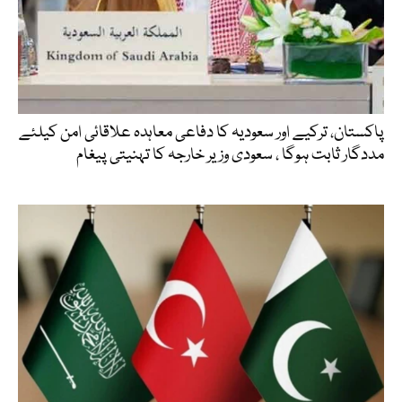
پاکستان، ترکیے اور سعودیہ کا دفاعی معاہدہ علاقائی امن کیلئے
مددگار ثابت ہوگا ، سعودی وزیر خارجہ کا تہنیتی پیغام