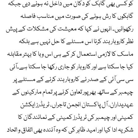
کو کسی بھی گاہک کو دکان میں داخل نہ ہونے دیں جبکہ
گاہکوں کا رش ہونے کی صورت میں مناسب فاصلہ
رکھوائیں۔ انہوں نے کہا کہ معیشت کی مشکلات کے پیش
نظر کاروبار بند کرنا اس مسئلے کا حل نہیں ہے بلکہ
ماسک کا لازمی استعمال کر کے ہی اس وبا کا بہتر مقابلہ
کیا جا سکتا ہے اور کاروبار کو جاری رکھا جا سکتا ہے۔آئی
سی سی آئی کے صدر نے کاروبار بند کرنے کے مسئلے پر
چیمبر کے ساتھ بھرپور تعاون کرنے پر تمام مارکیٹوں کے
عہدیداران، آل پاکستان انجمن تاجراں، ٹریڈرز ایکشن
کمیٹی اور چیمبر کی ٹریڈرز کمیٹی کے نمائندگان کا
شکریہ ادا کیا اور امید ظاہر کی کہ وہ آئندہ بھی اتفاق و اتحاد