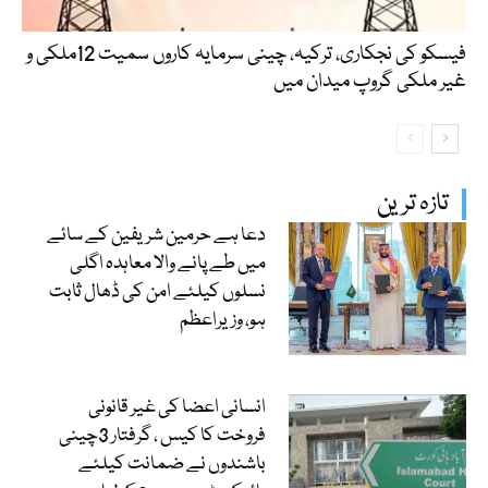
فیسکو کی نجکاری، ترکیہ، چینی سرمایہ کاروں سمیت 12ملکی و
غیر ملکی گروپ میدان میں
تازہ ترین
دعا ہے حرمین شریفین کے سائے
میں طے پانے والا معاہدہ اگلی
نسلوں کیلئے امن کی ڈھال ثابت
ہو، وزیراعظم
انسانی اعضا کی غیر قانونی
فروخت کا کیس ، گرفتار 3چینی
باشندوں نے ضمانت کیلئے