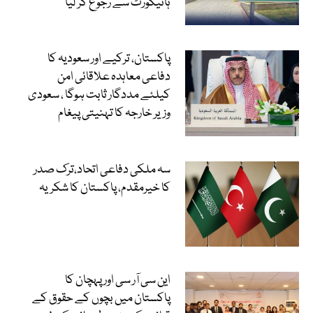
ہائیکورٹ سے رجوع کر لیا
پاکستان، ترکیے اور سعودیہ کا
دفاعی معاہدہ علاقائی امن
کیلئے مددگار ثابت ہوگا ، سعودی
وزیر خارجہ کا تہنیتی پیغام
سہ ملکی دفاعی اتحاد،ترک صدر
کا خیرمقدم، پاکستان کا شکریہ
این سی آر سی اور پہچان کا
پاکستان میں بچوں کے حقوق کے