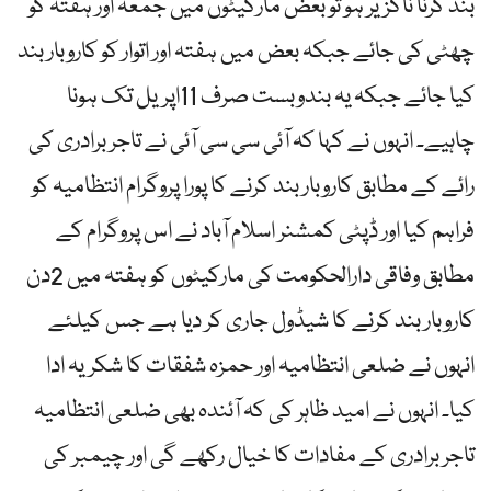
بند کرنا ناگزیر ہو تو بعض مارکیٹوں میں جمعہ اور ہفتہ کو
چھٹی کی جائے جبکہ بعض میں ہفتہ اور اتوار کو کاروبار بند
کیا جائے جبکہ یہ بندوبست صرف 11اپریل تک ہونا
چاہیے۔ انہوں نے کہا کہ آئی سی سی آئی نے تاجر برادری کی
رائے کے مطابق کاروبار بند کرنے کا پورا پروگرام انتظامیہ کو
فراہم کیا اور ڈپٹی کمشنر اسلام آباد نے اس پروگرام کے
مطابق وفاقی دارالحکومت کی مارکیٹوں کو ہفتہ میں 2دن
کاروبار بند کرنے کا شیڈول جاری کر دیا ہے جس کیلئے
انہوں نے ضلعی انتظامیہ اور حمزہ شفقات کا شکریہ ادا
کیا۔ انہوں نے امید ظاہر کی کہ آئندہ بھی ضلعی انتظامیہ
تاجر برادری کے مفادات کا خیال رکھے گی اور چیمبر کی