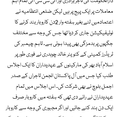
دارالحکومت کی تاجر برادری اور آئی سی سی آئی تمام اہم
معاملات پر ایک پیج پر ہیں لیکن ضلعی انتظامیہ نے
اعتمادمیں لئے بغیر ہفتہ وار 2دن کاروبار بند کرنے کا
نوٹیفیکیشن جاری کر دیا تھا جس کی وجہ سے مختلف
جگہوں پر بدمزگی بھی پیدا ہوئی ہے۔ تاہم چیمبر کی
ٹریڈرز کمیٹی کے کنوینر خالد چوہدری نے فوری طور پر
اسلام آباد بھر کی مارکیٹوں کے عہدیداران کا ایک اجلاس
طلب کیا جس میں آل پاکستان انجمن تاجراں کے صدر
اجمل بلوچ نے بھی شرکت کی۔ اس اجلاس میں تمام
عہدیداران نے رائے دی تھی کہ ہفتہ میں کاروبار صرف
ایک دن بند کئے جائیں اور اگر مجبوری کی وجہ سے کاروبار