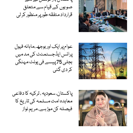
صوبوں کے قیام سے متعلق
قرارداد متفقہ طور پر منظور کر لی
عوام پر ایک اور بوجھ،ماہانہ فیول
پرائس ایڈجسٹمنٹ کی مد میں
بجلی 75 پیسے فی یونٹ مہنگی
کر دی گئی
پاکستان، سعودیہ ، ترکیہ کا دفاعی
معاہدہ امت مسلمہ کی تاریخ کا
فیصلہ کن موڑ ہے، مریم نواز