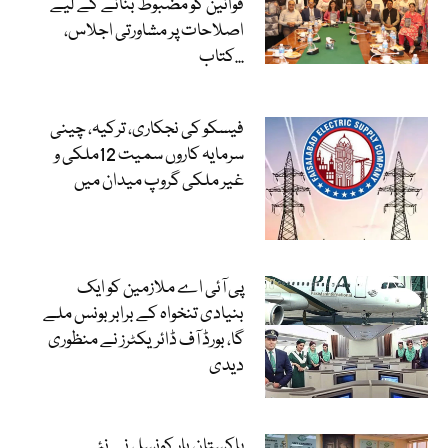
قوانین کو مضبوط بنانے کے لیے
اصلاحات پر مشاورتی اجلاس،
کتاب...
فیسکو کی نجکاری، ترکیہ، چینی
سرمایہ کاروں سمیت 12ملکی و
غیر ملکی گروپ میدان میں
پی آئی اے ملازمین کو ایک
بنیادی تنخواہ کے برابر بونس ملے
گا، بورڈ آف ڈائریکٹرز نے منظوری
دیدی
پاکستان بار کونسل نے نئے