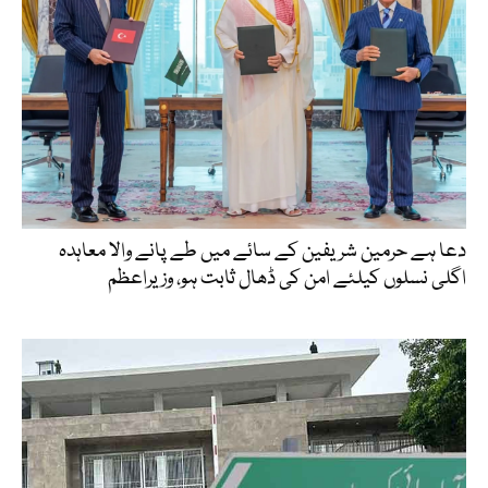
دعا ہے حرمین شریفین کے سائے میں طے پانے والا معاہدہ
اگلی نسلوں کیلئے امن کی ڈھال ثابت ہو، وزیراعظم