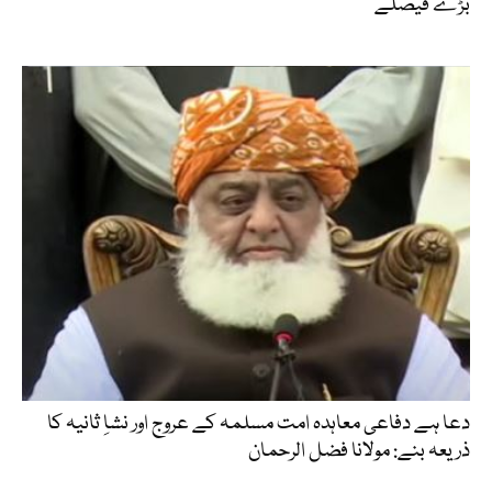
بڑے فیصلے
دعا ہے دفاعی معاہدہ امت مسلمہ کے عروج اور نشاِ ثانیہ کا
ذریعہ بنے: مولانا فضل الرحمان