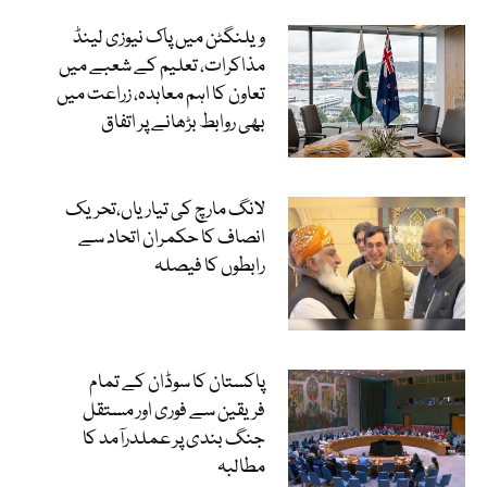
ویلنگٹن میں پاک نیوزی لینڈ
مذاکرات، تعلیم کے شعبے میں
تعاون کا اہم معاہدہ، زراعت میں
بھی روابط بڑھانے پر اتفاق
لانگ مارچ کی تیاریاں،تحریک
انصاف کا حکمران اتحاد سے
رابطوں کا فیصلہ
پاکستان کا سوڈان کے تمام
فریقین سے فوری اور مستقل
جنگ بندی پر عملدرآمد کا
مطالبہ