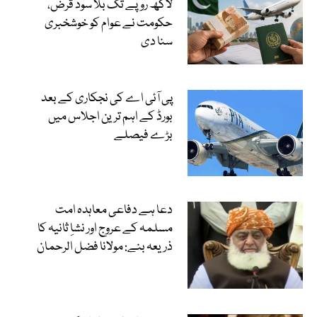
لاکھ روپے تک بلا سود قرض،
حکومت نے عوام کو خوشخبری
سنا دی
پی آئی اے کی نجکاری کے بعد
بورڈ کے اہم ترین اجلاس میں
بڑے فیصلے
دعا ہے دفاعی معاہدہ امت
مسلمہ کے عروج اور نشاِ ثانیہ کا
ذریعہ بنے: مولانا فضل الرحمان