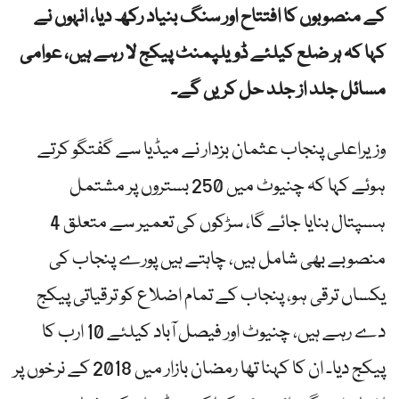
کے منصوبوں کا افتتاح اور سنگ بنیاد رکھ دیا، انہوں نے
کہا کہ ہر ضلع کیلئے ڈویلپمنٹ پیکج لا رہے ہیں، عوامی
مسائل جلد از جلد حل کریں گے۔
وزیراعلی پنجاب عثمان بزدار نے میڈیا سے گفتگو کرتے
ہوئے کہا کہ چنیوٹ میں 250 بستروں پر مشتمل
ہسپتال بنایا جائے گا، سڑکوں کی تعمیر سے متعلق 4
منصوبے بھی شامل ہیں، چاہتے ہیں پورے پنجاب کی
یکساں ترقی ہو، پنجاب کے تمام اضلاع کو ترقیاتی پیکج
دے رہے ہیں، چنیوٹ اور فیصل آباد کیلئے 10 ارب کا
پیکج دیا۔ ان کا کہنا تھا رمضان بازار میں 2018 کے نرخوں پر