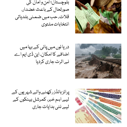
بلوچستان؛ امن و امان کی
صورتحال کے باعث خضدار،
قلات، حب میں ضمنی بلدیاتی
انتخابات ملتوی
دریا ئوں میں پانی کے بہا میں
اضافے کا امکان، این ڈی ایم اے
نے الرٹ جاری کردیا
پرائز بانڈز رکھنے والے شہریوں کے
لیے اہم خبر، کمرشل بینکوں کے
لیے نئی ہدایات جاری