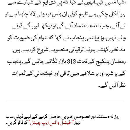
اشیا ملیں گی۔انہوں نے کہا کہ پی ڈی ایم کے غبارے سے
ہوا نکل چکی ہے تاہم کوئی ان ہاس تبدیلی لانا چاہتا ہے تو
لے آئے، جب عدم اعتماد آئے گی تو دیکھ لیں گے ڈرنے
والے نہیں۔وزیراعلی پنجاب نے کہا کہ عوام کی ضرورت کو
مد نظر رکھتے ہوئے ترقیاتی منصوبے شروع کر رہے ہیں،
رمضان پیکیج کے تحت 313 بازار لگائے جائیں گے، پنجاب
کے ہر شہر اور ہر علاقے میں ترقی اور خوشحالی کے ثمرات
نظر آئیں گے۔
روزانہ مستند اور خصوصی خبریں حاصل کرنے کے لیے ڈیلی سب
نیوز
"آفیشل واٹس ایپ چینل"
کو فالو کریں۔