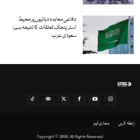
دفاعی معاہدہ دہائیوں پر محیط
اسٹریٹجک تعلقات کا نتیجہ ہے:
سعودی عرب
رابطہ کریں
ہماری ٹیم
Copyright © 2026, All Rights Reserved