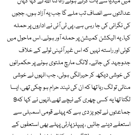
میں میڈیا سے بات کرتے ہوئے رانا ثنا اللہ نے کہا کہان
عدالتوں سے انصاف تب ملے گا جب یہ آزاد ہوں، ججوں
کی نگرانی کی جا رہی ہے، پی ٹی آئی نے اداروں پر حملہ
کیا، یہ الیکشن کمیشن پر حملہ آور ہوئے، اس ماحول میں
کوئی اور راستہ نہیں کہ اس غیر آئینی ٹولے کے خلاف
جدوجہد کی جائے۔ لانگ مارچ ملتوی ہونے پر حکمرانوں
کی خوشی دیکھ کر حیرانگی ہوئی، جب انہوں نے خوشی
منائی تو لگ رہا تھا کہ ان کی نیند حرام ہو چکی تھی، ایسا
لگتا تھا یہ کسی چھری کے نیچے تھے،انہوں نے کہا کہ9
جماعتوں نے تجویز دی ہے کہ پہلے قومی اسمبلی سے
استعفے دیئے جائیں ، پیپلز پارٹی پہلے بھی استعفوں کے