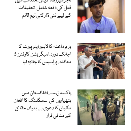
تاجر میر رضا کیس، مقدمے میں
قتل کی دفعہ شامل، تحقیقات
کے لیے نئی 5 رکنی ٹیم قائم
وزیرداخلہ کا لاہور ایئرپورٹ کا
اچانک دورہ،امیگریشن کاونٹرز کا
معائنہ ، پراسیس کا جائزہ لیا
پاکستان سے افغانستان میں
ہتھیاروں کی اسمگلنگ کا افغان
طالبان کا دعوی بے بنیاد، حقائق
کے منافی قرار