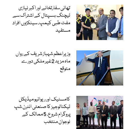
تھائی سفارتخانے اور اکبر نیازی
ٹیچنگ ہسپتال کے اشتراک سے
مفت طبی کیمپ، سینکڑوں افراد
مستفید
وزیراعظم شہباز شریف کے رواں
ماہ مزید 2غیر ملکی دورے
متوقع
کامسٹیک اور ریوائیو میڈیکل
ٹیکنالوجیز کا صنعتی انٹرن شپ
پروگرام شروع، 5 ممالک کے
نوجوان منتخب