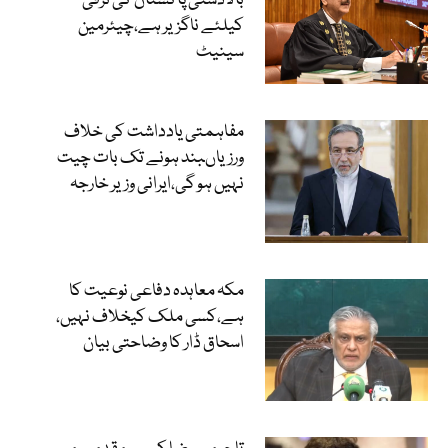
بالادستی پاکستان کی ترقی
کیلئے ناگزیر ہے،چیئرمین
سینیٹ
مفاہمتی یادداشت کی خلاف
ورزیاںبند ہونے تک بات چیت
نہیں ہو گی،ایرانی وزیر خارجہ
مکہ معاہدہ دفاعی نوعیت کا
ہے،کسی ملک کیخلاف نہیں،
اسحاق ڈار کا وضاحتی بیان