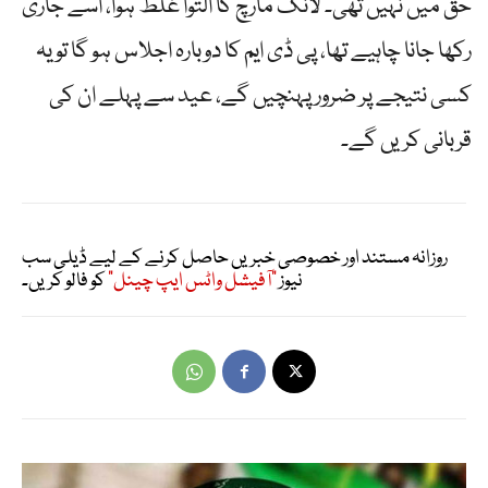
حق میں نہیں تھی۔ لانگ مارچ کا التوا غلط ہوا، اسے جاری
رکھا جانا چاہیے تھا، پی ڈی ایم کا دوبارہ اجلاس ہو گا تو یہ
کسی نتیجے پر ضرور پہنچیں گے، عید سے پہلے ان کی
قربانی کریں گے۔
روزانہ مستند اور خصوصی خبریں حاصل کرنے کے لیے ڈیلی سب
نیوز
"آفیشل واٹس ایپ چینل"
کو فالو کریں۔