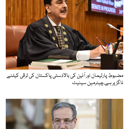
مضبوط پارلیمان اور آئین کی بالادستی پاکستان کی ترقی کیلئے
ناگزیر ہے،چیئرمین سینیٹ