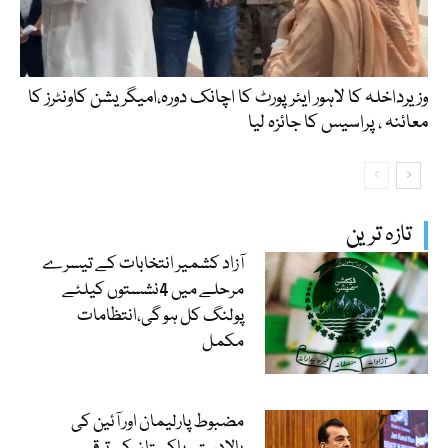
وزیرداخلہ کا لاہور ایئرپورٹ کا اچانک دورہ،امیگریشن کاونٹرز کا
معائنہ ، پراسیس کا جائزہ لیا
تازہ ترین
آزاد کشمیر انتخابات کے تیسرے
مرحلے میں 4نشستوں کیلئے
پولنگ کل ہو گی،انتظامات
مکمل
مضبوط پارلیمان اور آئین کی