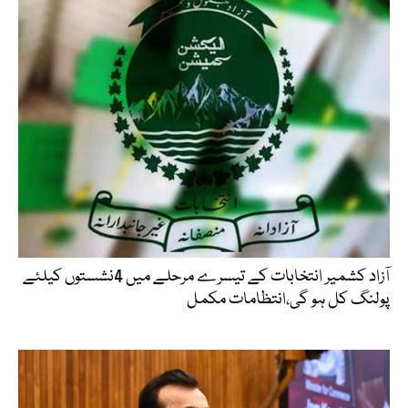
آزاد کشمیر انتخابات کے تیسرے مرحلے میں 4نشستوں کیلئے
پولنگ کل ہو گی،انتظامات مکمل