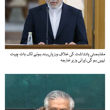
مفاہمتی یادداشت کی خلاف ورزیاںبند ہونے تک بات چیت
نہیں ہو گی،ایرانی وزیر خارجہ