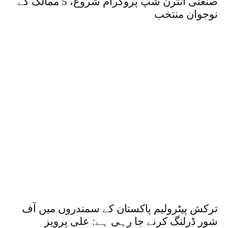
صنعتی انٹرن شپ پروگرام شروع، 5 ممالک کے
نوجوان منتخب
ترکش پیٹرولیم پاکستان کے سمندروں میں آف
شور ڈرلنگ کرنے جا رہی ہے: علی پرویز