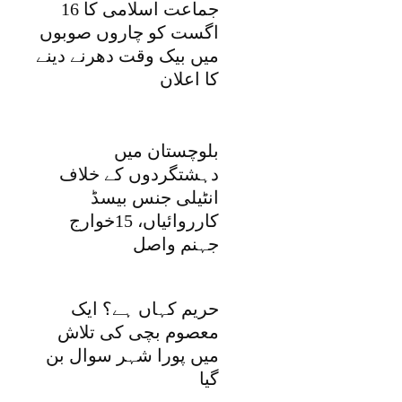
جماعت اسلامی کا 16
اگست کو چاروں صوبوں
میں بیک وقت دھرنے دینے
کا اعلان
بلوچستان میں
دہشتگردوں کے خلاف
انٹیلی جنس بیسڈ
کارروائیاں، 15خوارج
جہنم واصل
حریم کہاں ہے؟ ایک
معصوم بچی کی تلاش
میں پورا شہر سوال بن
گیا