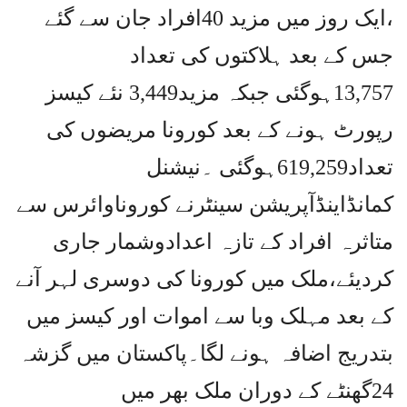
،ایک روز میں مزید 40افراد جان سے گئے
جس کے بعد ہلاکتوں کی تعداد
13,757ہوگئی جبکہ مزید3,449 نئے کیسز
رپورٹ ہونے کے بعد کورونا مریضوں کی
تعداد619,259ہوگئی ۔نیشنل
کمانڈاینڈآپریشن سینٹرنے کوروناوائرس سے
متاثرہ افراد کے تازہ اعدادوشمار جاری
کردیئے،ملک میں کورونا کی دوسری لہر آنے
کے بعد مہلک وبا سے اموات اور کیسز میں
بتدریج اضافہ ہونے لگا۔پاکستان میں گزشہ
24گھنٹے کے دوران ملک بھر میں