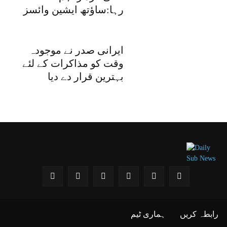
رہا:ساؤتھ ایشین وائسز
ایرانی صدر نے موجودہ
وقت کو مذاکرات کے لئے
بہترین قرار دے دیا
رابطہ کریں
ہماری ٹیم