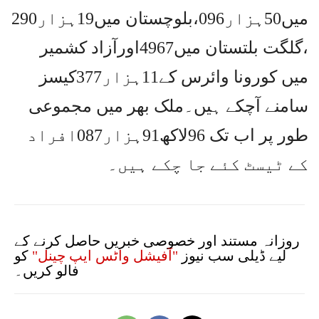
میں50ہزار096،بلوچستان میں19ہزار290
،گلگت بلتستان میں4967اورآزاد کشمیر
میں کورونا وائرس کے11ہزار377کیسز
سامنے آچکے ہیں۔ملک بھر میں مجموعی
طور پر اب تک 96لاکھ91ہزار087افراد
کے ٹیسٹ کئے جا چکے ہیں۔
روزانہ مستند اور خصوصی خبریں حاصل کرنے کے
لیے ڈیلی سب نیوز
"آفیشل واٹس ایپ چینل"
کو
فالو کریں۔