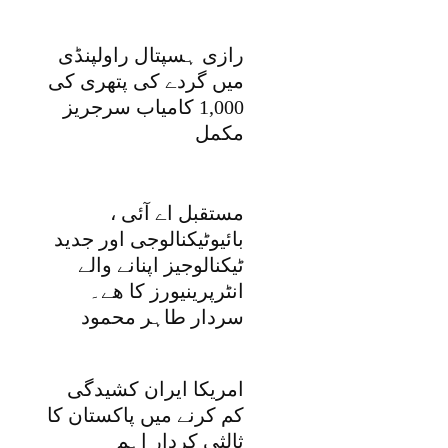
رازی ہسپتال راولپنڈی
میں گردے کی پتھری کی
1,000 کامیاب سرجریز
مکمل
مستقبل اے آئی ،
بائیوٹیکنالوجی اور جدید
ٹیکنالوجیز اپنانے والے
انٹرپرینیورز کا ھے۔
سردار طاہر محمود
امریکا ایران کشیدگی
کم کرنے میں پاکستان کا
ثالثی کردار اہم