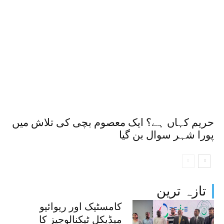
حریم کہاں ہے؟ ایک معصوم بچی کی تلاش میں
پورا شہر سوال بن گیا
تازہ ترین
کامسٹیک اور ریوائیو
میڈیکل ٹیکنالوجیز کا