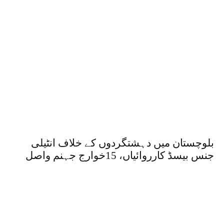
بلوچستان میں دہشتگردوں کے خلاف انٹیلی
جنس بیسڈ کارروائیاں، 15خوارج جہنم واصل