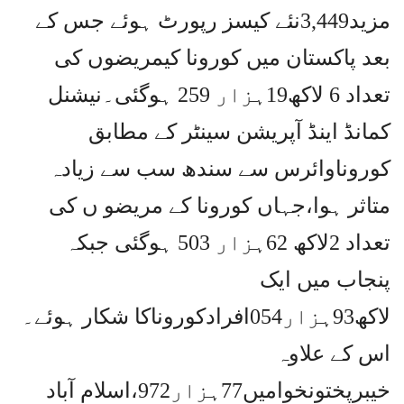
مزید3,449نئے کیسز رپورٹ ہوئے جس کے
بعد پاکستان میں کورونا کیمریضوں کی
تعداد 6 لاکھ19ہزار 259 ہوگئی۔نیشنل
کمانڈ اینڈ آپریشن سینٹر کے مطابق
کوروناوائرس سے سندھ سب سے زیادہ
متاثر ہوا،جہاں کورونا کے مریضو ں کی
تعداد 2لاکھ 62ہزار 503 ہوگئی جبکہ
پنجاب میں ایک
لاکھ93ہزار054افرادکوروناکا شکار ہوئے۔
اس کے علاوہ
خیبرپختونخوامیں77ہزار972،اسلام آباد