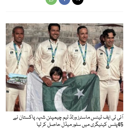
آئی ٹی ایف ٹینس ماسٹرز ورلڈ ٹیم چیمپئن شپ، پاکستان نے
45پلس کیٹیگری میں سلور میڈل حاصل کر لیا