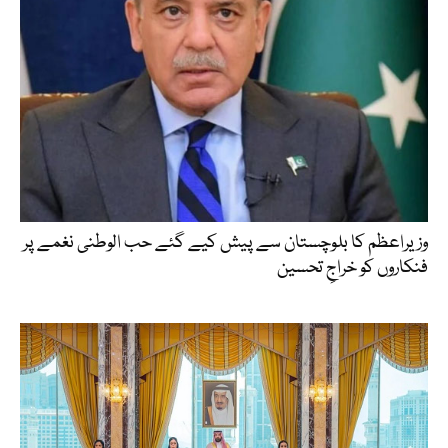
وزیراعظم کا بلوچستان سے پیش کیے گئے حب الوطنی نغمے پر
فنکاروں کو خراجِ تحسین