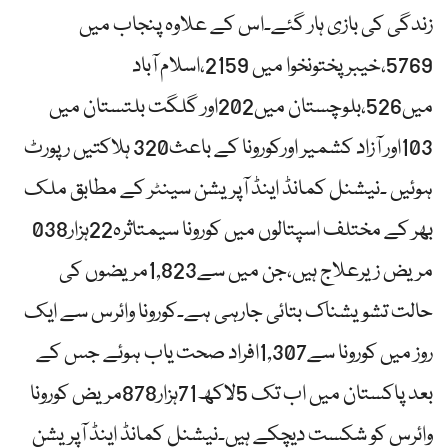
زندگی کی بازی ہار گئے۔اس کے علاوہ پنجاب میں
5769،خیبرپختونخوا میں 2159،اسلام آباد
میں526،بلوچستان میں202اور گلگت بلتستان میں
103اور آزاد کشمیر اورکورونا کے باعث320 ہلاکتیں رپورٹ
ہوئیں ۔نیشنل کمانڈ اینڈ آپریشن سینٹر کے مطابق ملک
بھر کے مختلف اسپتالوں میں کورونا سیمتاثرہ22ہزار038
مریض زیرعلاج ہیں،جن میں سے1,823مریضوں کی
حالت تشویشناک بتائی جارہی ہے۔کورونا وائرس سے ایک
روز میں کورونا سے1,307افراد صحت یاب ہوئے جس کے
بعد پاکستان میں اب تک 5لاکھ71ہزار878مریض کورونا
وائرس کو شکست دیچکے ہیں۔نیشنل کمانڈ اینڈ آپریشن