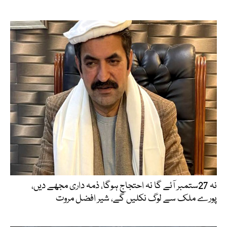
نہ 27ستمبر آئے گا نہ احتجاج ہوگا، ذمہ داری مجھے دیں،
پورے ملک سے لوگ نکلیں گے، شیر افضل مروت