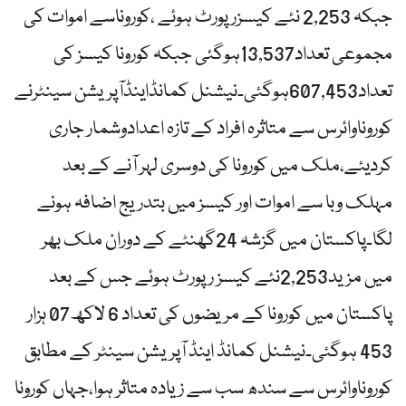
جبکہ 2,253 نئے کیسزر پورٹ ہوئے ،کوروناسے اموات کی
مجموعی تعداد13,537ہوگئی جبکہ کورونا کیسز کی
تعداد607,453ہوگئی۔نیشنل کمانڈاینڈآپریشن سینٹرنے
کوروناوائرس سے متاثرہ افراد کے تازہ اعدادوشمار جاری
کردیئے،ملک میں کورونا کی دوسری لہر آنے کے بعد
مہلک وبا سے اموات اور کیسز میں بتدریج اضافہ ہونے
لگا۔پاکستان میں گزشہ 24گھنٹے کے دوران ملک بھر
میں مزید2,253نئے کیسز رپورٹ ہوئے جس کے بعد
پاکستان میں کورونا کے مریضوں کی تعداد 6 لاکھ07 ہزار
453 ہوگئی۔نیشنل کمانڈ اینڈ آپریشن سینٹر کے مطابق
کوروناوائرس سے سندھ سب سے زیادہ متاثر ہوا،جہاں کورونا