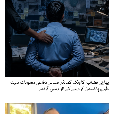
بھارتی فضائیہ کا ونگ کمانڈر حساس دفاعی معلومات مبینہ
طور پر پاکستان کو دینے کے الزام میں گرفتار