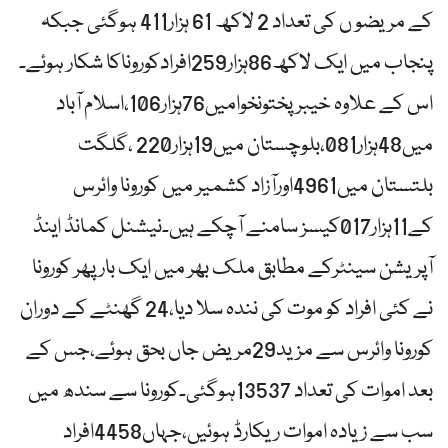
کے مریضو ں کی تعداد 2 لاکھ 61 ہزار411 ہوگئی جبکہ
پنجاب میں ایک لاکھ86ہزار259افرادکوروناکا شکار ہوئے۔
اس کے علاوہ خیبرپختونخوامیں76ہزار106،اسلام آباد
میں48ہزار081،بلوچستان میں19ہزار220 ،گلگت
بلتستان میں4961اورآزاد کشمیر میں کورونا وائرس
کے11ہزار017کیسز سامنے آچکے ہیں۔نیشنل کمانڈ اینڈ
آپریشن سینٹرکے مطابق ملک بھر میں ایک بار پھر کورونا
نے کئی افراد کو موت کی نندہ سلا دیا،24 گھنٹے کے دوران
کورونا وائرس سے مزید29مریض جاں بحق ہوئے،جس کے
بعد اموات کی تعداد 13537ہوگئی۔کورونا سے سندھ میں
سب سے زیادہ اموات ریکارڈ ہوئیں،جہاں4458افراد