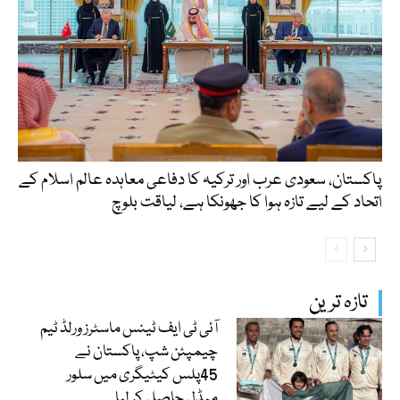
پاکستان، سعودی عرب اور ترکیہ کا دفاعی معاہدہ عالم اسلام کے
اتحاد کے لیے تازہ ہوا کا جھونکا ہے، لیاقت بلوچ
تازہ ترین
آئی ٹی ایف ٹینس ماسٹرز ورلڈ ٹیم
چیمپئن شپ، پاکستان نے
45پلس کیٹیگری میں سلور
میڈل حاصل کر لیا