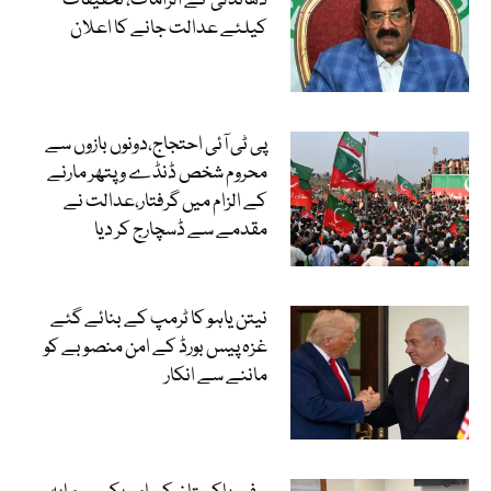
دھاندلی کے الزامات، تحقیقات
کیلئے عدالت جانے کا اعلان
پی ٹی آئی احتجاج،دونوں بازوں سے
محروم شخص ڈنڈے و پتھر مارنے
کے الزام میں گرفتار،عدالت نے
مقدمے سے ڈسچارج کر دیا
نیتن یاہو کا ٹرمپ کے بنائے گئے
غزہ پیس بورڈ کے امن منصوبے کو
ماننے سے انکار