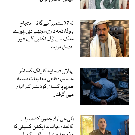
نہ 27ستمبر آئے گا نہ احتجاج
ہوگا، ذمہ داری مجھے دیں، پورے
ملک سے لوگ نکلیں گے، شیر
افضل مروت
بھارتی فضائیہ کا ونگ کمانڈر
حساس دفاعی معلومات مبینہ
طور پر پاکستان کو دینے کے الزام
میں گرفتار
آئی جی آزاد جموں کشمیر نے
کالعدم جوائنٹ ایکشن کمیٹی کا
مذموم ایجنڈا بے نقاب کردیا