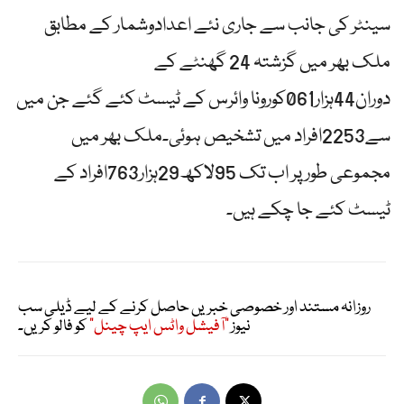
سینٹر کی جانب سے جاری نئے اعدادوشمار کے مطابق
ملک بھر میں گزشتہ 24 گھنٹے کے
دوران44ہزار061کورونا وائرس کے ٹیسٹ کئے گئے جن میں
سے2253افراد میں تشخیص ہوئی۔ملک بھر میں
مجموعی طور پر اب تک 95لاکھ29ہزار763افراد کے
ٹیسٹ کئے جا چکے ہیں۔
روزانہ مستند اور خصوصی خبریں حاصل کرنے کے لیے ڈیلی سب
نیوز
"آفیشل واٹس ایپ چینل"
کو فالو کریں۔