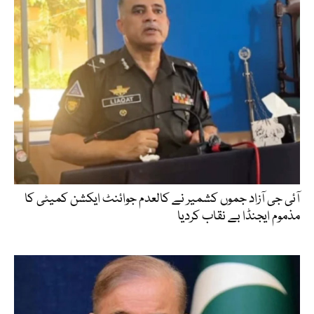
آئی جی آزاد جموں کشمیر نے کالعدم جوائنٹ ایکشن کمیٹی کا
مذموم ایجنڈا بے نقاب کردیا