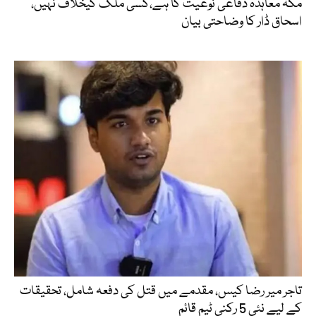
مکہ معاہدہ دفاعی نوعیت کا ہے،کسی ملک کیخلاف نہیں،
اسحاق ڈار کا وضاحتی بیان
تاجر میر رضا کیس، مقدمے میں قتل کی دفعہ شامل، تحقیقات
کے لیے نئی 5 رکنی ٹیم قائم