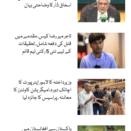
اسحاق ڈار کا وضاحتی بیان
تاجر میر رضا کیس، مقدمے میں
قتل کی دفعہ شامل، تحقیقات
کے لیے نئی 5 رکنی ٹیم قائم
وزیرداخلہ کا لاہور ایئرپورٹ کا
اچانک دورہ،امیگریشن کاونٹرز کا
معائنہ ، پراسیس کا جائزہ لیا
پاکستان سے افغانستان میں