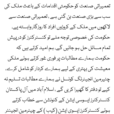
تعمیراتی صنعت کو حکومتی اقدامات کے باعث ملک کی
سب سے بڑی صنعت بن گئی ہے ، تعمیراتی صنعت سے
لاکھوں میں ملک کے کروڑوں افراد کا روزگار وابستہ یے،
حکومت کی خصوصی توجہ ملے تو کنسٹرکٹرز کو درپیش
تمام مسائل حل ہو جائیں گے، ہم امید کرتے ہیں کہ
حکومت ہمارے مطالبات پر فوری غور کرتے ہوئے ملکی
معیشت کی بہتری کے لیے ہمارے کردار کو شامل کرے،
چئیرمین انجینرنگ کونسل نے ہمارے مطالبات تسلیم نہ
کیے تو دفتر کا گھیرا کریں گے ، اسلام آباد میں آل پاکستان
کنسٹرکٹرز ایسوسی ایشن کے کنونشن سے خطاب کرتے
ہوئے کنسٹرکٹرز ایسوی ایشن (کیب ) کے چیئرمین انجینئر