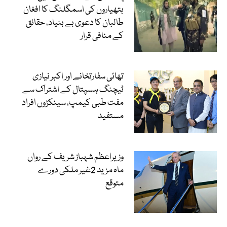
ہتھیاروں کی اسمگلنگ کا افغان
طالبان کا دعوی بے بنیاد، حقائق
کے منافی قرار
تھائی سفارتخانے اور اکبر نیازی
ٹیچنگ ہسپتال کے اشتراک سے
مفت طبی کیمپ، سینکڑوں افراد
مستفید
وزیراعظم شہباز شریف کے رواں
ماہ مزید 2غیر ملکی دورے
متوقع