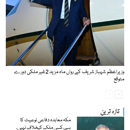
وزیراعظم شہباز شریف کے رواں ماہ مزید 2غیر ملکی دورے
متوقع
تازہ ترین
مکہ معاہدہ دفاعی نوعیت کا
ہے،کسی ملک کیخلاف نہیں،