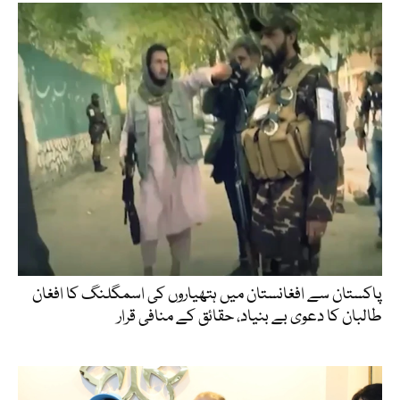
پاکستان سے افغانستان میں ہتھیاروں کی اسمگلنگ کا افغان
طالبان کا دعوی بے بنیاد، حقائق کے منافی قرار