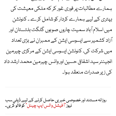
ہمارے مطالبات پر فوری غور کر کہ ملکی معیشت کی
بہتری کے لیے ہمارے کردار کو شامل کرے ۔ کنونشن
میں اسلام آباد سمیت چاروں صوبوں گلگت بلتستان اور
آزاد کشمیر سے ایسوسی ایشن کے ممبران نے بڑی تعداد
میں شرکت کی، کنونشن ایسوسی ایشن کے مرکزی چیرمین
انجینئر سید اشفاق حسین اور وائس چیرمین محمد ارشد داد
کی زیر صدرات منعقد ہوا۔
روزانہ مستند اور خصوصی خبریں حاصل کرنے کے لیے ڈیلی سب
نیوز
"آفیشل واٹس ایپ چینل"
کو فالو کریں۔