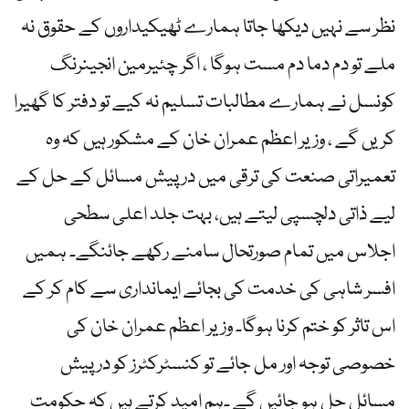
نظر سے نہیں دیکھا جاتا ہمارے ٹھیکیداروں کے حقوق نہ
ملے تو دم دما دم مست ہوگا ، اگر چئیرمین انجینرنگ
کونسل نے ہمارے مطالبات تسلیم نہ کیے تو دفتر کا گھیرا
کریں گے ، وزیر اعظم عمران خان کے مشکور ہیں کہ وہ
تعمیراتی صنعت کی ترقی میں درپیش مسائل کے حل کے
لیے ذاتی دلچسپی لیتے ہیں، بہت جلد اعلی سطحی
اجلاس میں تمام صورتحال سامنے رکھے جائنگے۔ ہمیں
افسر شاہی کی خدمت کی بجائے ایمانداری سے کام کر کے
اس تاثر کو ختم کرنا ہوگا۔ وزیر اعظم عمران خان کی
خصوصی توجہ اور مل جائے تو کنسٹرکٹرز کو درپیش
مسائل حل ہو جائیں گے ۔ہم امید کرتے ہیں کہ حکومت