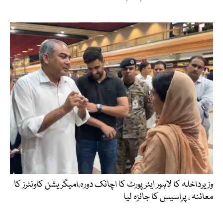
وزیرداخلہ کا لاہور ایئرپورٹ کا اچانک دورہ،امیگریشن کاونٹرز کا
معائنہ ، پراسیس کا جائزہ لیا