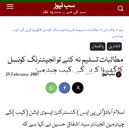
سب نیوز
سب کی خبر ... سب پہ نظر
ہوم
پاکستان
مطالبات تسلیم نہ کئے تو انجیئنرنگ کونسل کاگھیرؤا کریں گے ،کیب
چیئرمین
تازہ ترین
پاکستان
مطالبات تسلیم نہ کئے تو انجیئنرنگ کونسل
کاگھیرؤا کریں گے ،کیب چیئرمین
سب نیوز
25 February, 2021
اسلام آباد(آئی پی ایس ) کنسٹرکٹرز ایسوی ایشن (کیب )کے
چیئرمین انجینئر سید اشفاق حسین نے کہا ہے کہ