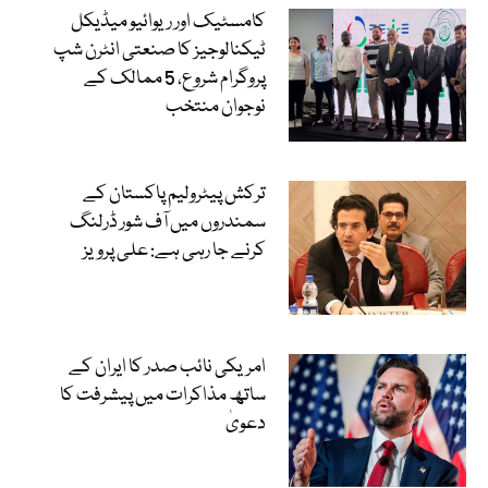
کامسٹیک اور ریوائیو میڈیکل
ٹیکنالوجیز کا صنعتی انٹرن شپ
پروگرام شروع، 5 ممالک کے
نوجوان منتخب
ترکش پیٹرولیم پاکستان کے
سمندروں میں آف شور ڈرلنگ
کرنے جا رہی ہے: علی پرویز
امریکی نائب صدر کا ایران کے
ساتھ مذاکرات میں پیشرفت کا
دعویٰ