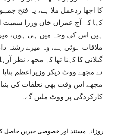
کا اچھا ردعمل ملا ہے، یہ فتح جم
کہا کہ آج عمران خان وزرا سمیت اپن
ہیں اس کی وجہ میں ہی ہوں، میرا 
ملاقات ہوئی ہے، وہ میرے رشتہ د
گیلانی کا کہنا تھا کہ مجھے نظر آرہ
نے مجھے ووٹ دیکر وزیراعظم بنایا 
مجھے اس وقت بھی تعلقات کی بنیاد
کارکردگی پر ووٹ ملیں گے۔
روزانہ مستند اور خصوصی خبریں حاصل کر