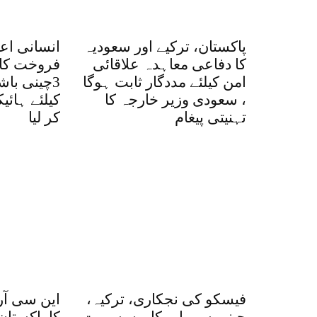
پاکستان، ترکیے اور سعودیہ
انسانی اع
کا دفاعی معاہدہ علاقائی
فروخت کا 
امن کیلئے مددگار ثابت ہوگا
3چینی با
، سعودی وزیر خارجہ کا
کیلئے ہائ
تہنیتی پیغام
کر لیا
فیسکو کی نجکاری، ترکیہ،
این سی آر
چینی سرمایہ کاروں سمیت
کا پاکستان