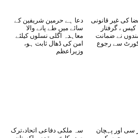
ضا کی غیر قانونی
دعا ہے حرمین شریفین کے
کیس ، گرفتار
سائے میں طے پانے والا
شندوں نے ضمانت
معاہدہ اگلی نسلوں کیلئے
یکورٹ سے رجوع
امن کی ڈھال ثابت ہو،
وزیراعظم
 سی اور پہچان
سہ ملکی دفاعی اتحاد،ترک
 میں بچوں کے
صدر کا خیرمقدم، پاکستان