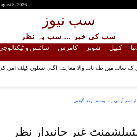
August 8, 2026
سب نیوز
سب کی خبر ... سب پہ نظر
نیا
کھیل
شوبز
کامرس
سائنس و ٹیکنالوجی
کے سائے میں طے پانے والا معاہدہ اگلی نسلوں کیلئے امن کی
ار نظر آرہی ہے، یوسف رضا گیلانی
یبلشمنٹ غیر جانبدار نظر