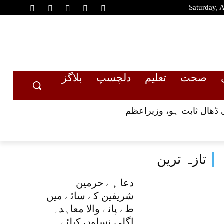
Saturday, 
صحت
تعلیم
دلچسپ
بلاگز
 ڈھال ثابت ہو، وزیراعظم
تازہ ترین
دعا ہے حرمین
شریفین کے سائے میں
طے پانے والا معاہدہ
اگلی نسلوں کیلئے