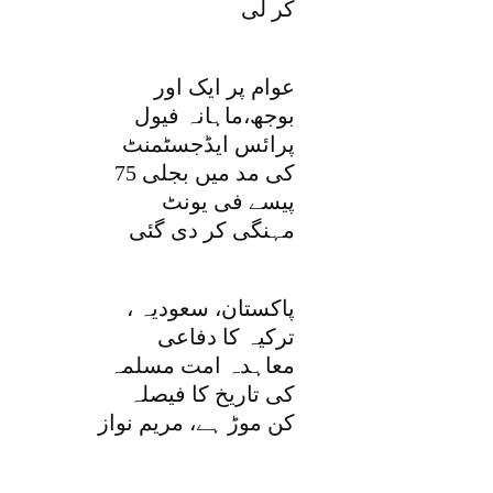
کر لی
عوام پر ایک اور
بوجھ،ماہانہ فیول
پرائس ایڈجسٹمنٹ
کی مد میں بجلی 75
پیسے فی یونٹ
مہنگی کر دی گئی
پاکستان، سعودیہ ،
ترکیہ کا دفاعی
معاہدہ امت مسلمہ
کی تاریخ کا فیصلہ
کن موڑ ہے، مریم نواز