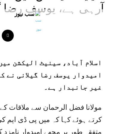
آرہی ہے، یوسف رضا گ
سب نیوز
اسلام آباد، سینیٹ الیکشن میں 
امیدوار یوسف رضا گیلانی نے ک
غیر جانبدار ہے۔
مولانا فضل الرحمان سے ملاقات کے 
کرتے ہوئے کہا کہ میں پی ڈی ایم ک
متفقہ طور پر مجھے امیدوار نامزد 