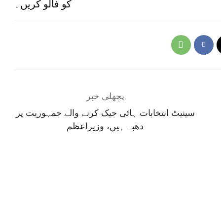
کو فالو کریں۔
پچھلی خبر
سینیٹ انتخابات ہائی جیک کرنے والے جمہوریت پر
دھبہ ہیں، وزیراعظم