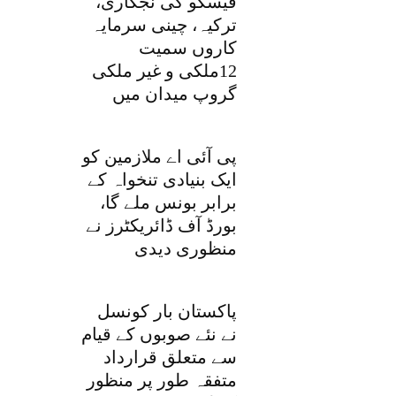
فیسکو کی نجکاری،
ترکیہ، چینی سرمایہ
کاروں سمیت
12ملکی و غیر ملکی
گروپ میدان میں
پی آئی اے ملازمین کو
ایک بنیادی تنخواہ کے
برابر بونس ملے گا،
بورڈ آف ڈائریکٹرز نے
منظوری دیدی
پاکستان بار کونسل
نے نئے صوبوں کے قیام
سے متعلق قرارداد
متفقہ طور پر منظور