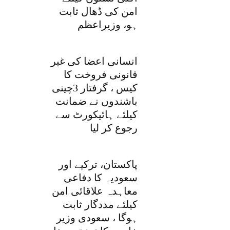
امن کی ڈھال ثابت
ہو، وزیراعظم
انسانی اعضا کی غیر
قانونی فروخت کا
کیس ، گرفتار 3چینی
باشندوں نے ضمانت
کیلئے ہائیکورٹ سے
رجوع کر لیا
پاکستان، ترکیے اور
سعودیہ کا دفاعی
معاہدہ علاقائی امن
کیلئے مددگار ثابت
ہوگا ، سعودی وزیر