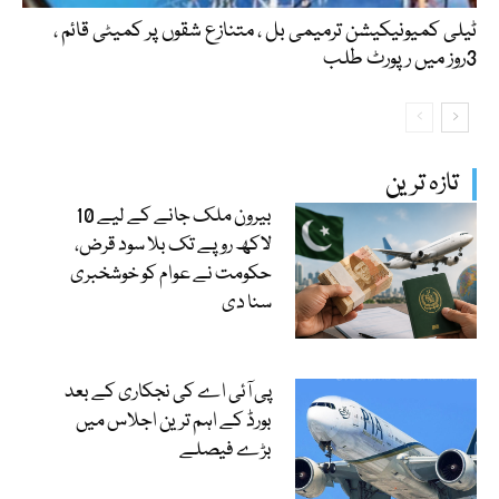
ٹیلی کمیونیکیشن ترمیمی بل ، متنازع شقوں پر کمیٹی قائم ،
3روز میں رپورٹ طلب
تازہ ترین
بیرون ملک جانے کے لیے 10
لاکھ روپے تک بلا سود قرض،
حکومت نے عوام کو خوشخبری
سنا دی
پی آئی اے کی نجکاری کے بعد
بورڈ کے اہم ترین اجلاس میں
بڑے فیصلے