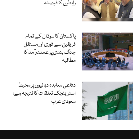
رابطوں کا فیصلہ
پاکستان کا سوڈان کے تمام
فریقین سے فوری اور مستقل
جنگ بندی پر عملدرآمد کا
مطالبہ
دفاعی معاہدہ دہائیوں پر محیط
اسٹریٹجک تعلقات کا نتیجہ ہے:
سعودی عرب