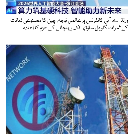
ورلڈ اے آئی کانفرنس پر عالمی توجہ، چین کا مصنوعی ذہانت
کے ثمرات گلوبل ساؤتھ تک پہنچانے کے عزم کا اعادہ