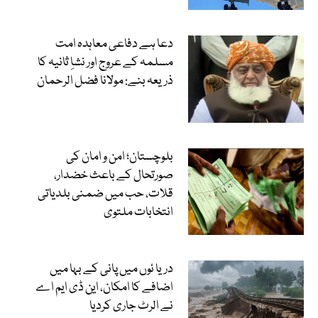
دعا ہے دفاعی معاہدہ امت
مسلمہ کے عروج اور نشاِ ثانیہ کا
ذریعہ بنے: مولانا فضل الرحمان
بلوچستان؛ امن و امان کی
صورتحال کے باعث خضدار،
قلات، حب میں ضمنی بلدیاتی
انتخابات ملتوی
دریا ئوں میں پانی کے بہا میں
اضافے کا امکان، این ڈی ایم اے
نے الرٹ جاری کردیا