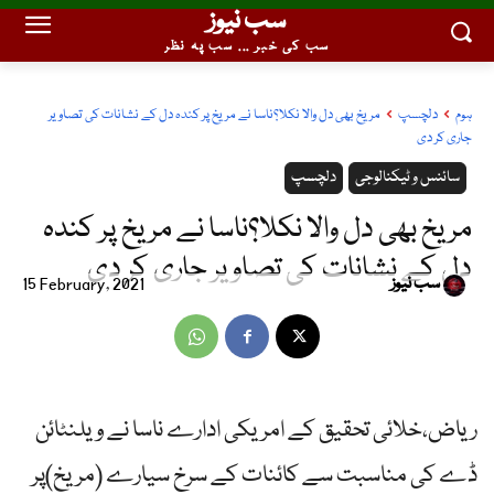
سب نیوز
سب کی خبر ... سب پہ نظر
ہوم
دلچسپ
مریخ بھی دل والا نکلا؟ناسا نے مریخ پر کندہ دل کے نشانات کی تصاویر
جاری کر دی
سائنس و ٹیکنالوجی
دلچسپ
مریخ بھی دل والا نکلا؟ناسا نے مریخ پر کندہ
دل کے نشانات کی تصاویر جاری کر دی
سب نیوز
15 February, 2021
ریاض،خلائی تحقیق کے امریکی ادارے ناسا نے ویلنٹائن
ڈے کی مناسبت سے کائنات کے سرخ سیارے (مریخ)پر