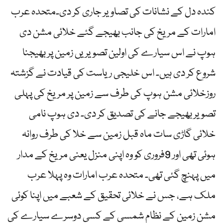
کندہ دل کے نشانات کی تصاویر جاری کر دی۔متحدہ عرب
امارات کے مریخ کی جانب بھیجے گئے خلائی مشن دی
ہوپ نے اس سیارے کی اولین تصویریں زمین پر بھیجنا
شروع کر دی ہیں۔ اس خلیجی ریاست کی قیادت نے گزشتہ
روزخلائی مشن ہوپ کی طرف سے زمین پر مریخ کی پہلی
تصویر بھیجے جانے کی تصدیق کر دی۔ دی ہوپ نامی
خلائی گاڑی سات ماہ قبل زمین سے خلا کی طرف روانہ
ہوئی تھی اور 9فروری کو وہ اپنی منزل یعنی مریخ کے مدار
میں پہنچ گئی تھی۔ متحدہ عرب امارات وہ پہلا عرب
ملک ہے، جس نے خلائی تحقیق کے شعبے میں اپنا کوئی
مشن زمین کے نظام شمسی کے کسی دوسرے سیارے کی