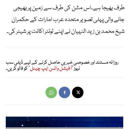
طرف بھیجا ہے۔اس مشن کی طرف سے زمین پر بھیجی
جانے والی پہلی تصویر متحدہ عرب امارات کے حکمران
شیخ محمد بن زید النہیان نے اپنے ٹوئٹر اکانٹ پر شیئر کی۔
روزانہ مستند اور خصوصی خبریں حاصل کرنے کے لیے ڈیلی سب
نیوز
"آفیشل واٹس ایپ چینل"
کو فالو کریں۔