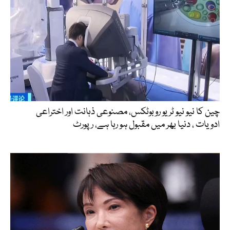
چین کا نیو نیو ٹریو روبوٹکس، مصنوعی ذہانت اور اختراعی
ادویات ، دنیا بھر میں مقبول ہو رہا ہے، رپورٹ