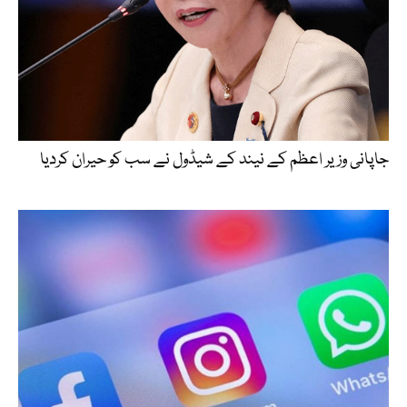
جاپانی وزیر اعظم کے نیند کے شیڈول نے سب کو حیران کردیا