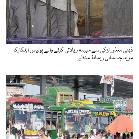
ذہنی معذور لڑکی سے مبینہ زیادتی کرنے والے پولیس اہلکارکا
مزید جسمانی ریمانڈ منظور