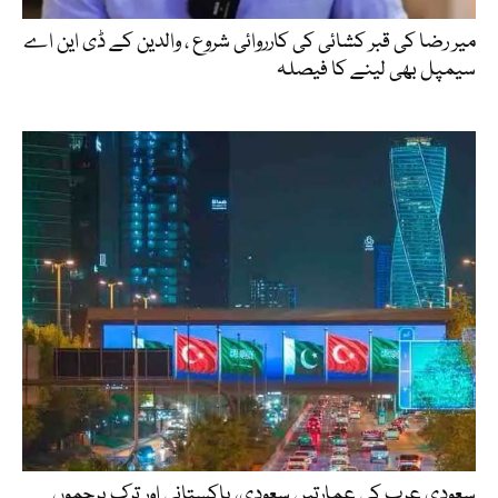
میر رضا کی قبر کشائی کی کارروائی شروع ، والدین کے ڈی این اے
سیمپل بھی لینے کا فیصلہ
سعودی عرب کی عمارتیں سعودی، پاکستانی اور ترک پرچموں