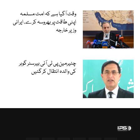
وقت آگیا ہے کہ امت مسلمہ
اپنی طاقت پر بھروسہ کرے، ایرانی
وزیر خارجہ
چئیرمین پی ٹی آئی بیرسٹر گوہر
کی والدہ انتقال کر گئیں