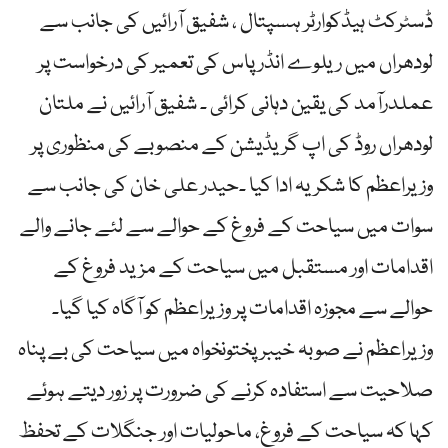
ڈسٹرکٹ ہیڈکوارٹر ہسپتال ، شفیق آرائیں کی جانب سے
لودھراں میں ریلوے انڈرپاس کی تعمیر کی درخواست پر
عملدرآمد کی یقین دہانی کرائی ۔ شفیق آرائیں نے ملتان
لودھراں روڈ کی اپ گریڈیشن کے منصوبے کی منظوری پر
وزیراعظم کا شکریہ ادا کیا ۔حیدر علی خان کی جانب سے
سوات میں سیاحت کے فروغ کے حوالے سے لئے جانے والے
اقدامات اور مستقبل میں سیاحت کے مزید فروغ کے
حوالے سے مجوزہ اقدامات پر وزیراعظم کو آگاہ کیا گیا۔
وزیراعظم نے صوبہ خیبر پختونخواہ میں سیاحت کی بے پناہ
صلاحیت سے استفادہ کرنے کی ضرورت پر زور دیتے ہوئے
کہا کہ سیاحت کے فروغ، ماحولیات اور جنگلات کے تحفظ