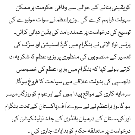
کو یقینی بنانے کے حوالے سے وفاقی حکومت ہر ممکن
سہولت فراہم کرے گی ۔ وزیراعظم نے سوات موٹروے کی
توسیع کی درخواست پر عملدرامد کی یقین دہانی کرائی۔
پرنس نواز الائی نے بٹگرام میں گرڈ اسٹیشن اور سڑک کی
تعمیر کے منصوبوں کی منظوری پر وزیراعظم کا شکریہ ادا
کرتے ہوئے کہا کہ بٹگرام میں وزیر اعظم کی خصوصی
دلچسپی کی بدولت علاقے میں سیاحت کا فروغ ہوگا،
سرمایہ کاری کے مواقع پیدا ہوں گے اور عوام کو روزگار میسر
ہو گا۔وزیراعظم نے نے سروے آف پاکستان کے تحت بٹگرام
اور کوہستان کے درمیان بانڈری کے جلد نوٹیفکیشن کی
درخواست پر متعلقہ حکام کو ہدایات جاری کیں ۔