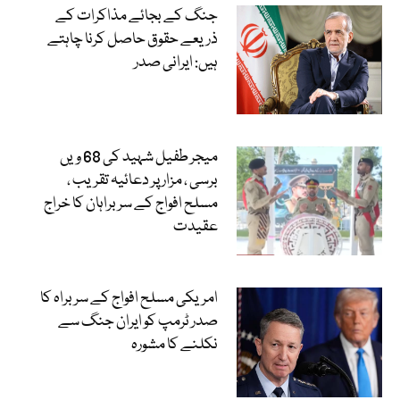
جنگ کے بجائے مذاکرات کے
ذریعے حقوق حاصل کرنا چاہتے
ہیں: ایرانی صدر
میجر طفیل شہید کی 68 ویں
برسی ، مزار پر دعائیہ تقریب ،
مسلح افواج کے سربراہان کا خراج
عقیدت
امریکی مسلح افواج کے سربراہ کا
صدر ٹرمپ کو ایران جنگ سے
نکلنے کا مشورہ