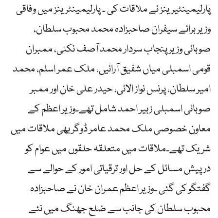
پارلیمینٹیرینز نے ملاقات کی ۔ پارلیمینٹرینز میں وفاقی
وزیر برائے سیفران صاحبزادہ محمد محبوب سلطان،
صوبائی وزیر پنجاب سردار محمد آصف نکئی، ممبران
قومی اسمبلی میاں شفیق آرائیں، ملک عمر اسلم، محمد
امیر سلطان، پرنس نواز الائی، حیدر علی خان اور ممبر
صوبائی اسمبلی زبیر احمد شامل تھے۔وزیر اعظم کے
معاون خصوصی ملک محمد عامر ڈوگر بھی ملاقات میں
شریک تھے۔ملاقات میں متعلقہ حلقوں میں عوام کو
درپیش مسائل کے حل اور ترقیاتی امور کے حوالے سے
گفتگو کی گئی ۔وزیر اعظم عمران خان نے صاحبزادہ
محبوب سلطان کی جانب سے ضلع جھنگ میں نئے