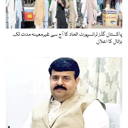
پاکستان گڈز ٹرانسپورٹ اتحاد کا آج سے غیرمعینہ مدت تک
ہڑتال کا اعلان