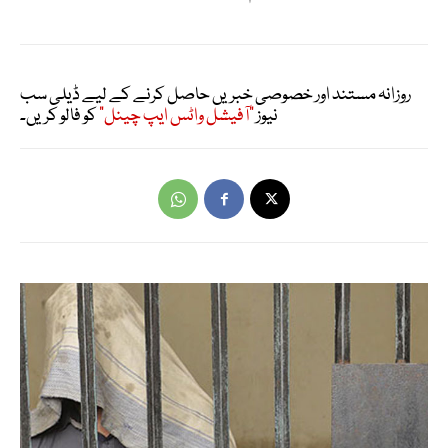
روزانہ مستند اور خصوصی خبریں حاصل کرنے کے لیے ڈیلی سب
نیوز
"آفیشل واٹس ایپ چینل"
کو فالو کریں۔