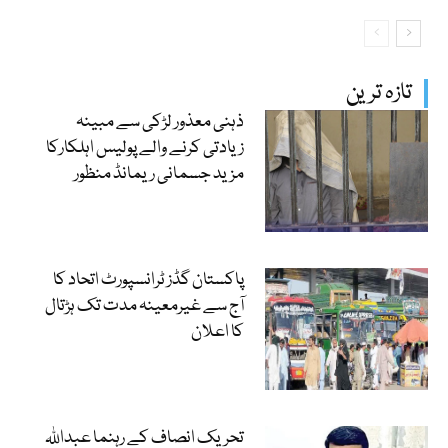
تازہ ترین
ذہنی معذور لڑکی سے مبینہ
زیادتی کرنے والے پولیس اہلکارکا
مزید جسمانی ریمانڈ منظور
پاکستان گڈز ٹرانسپورٹ اتحاد کا
آج سے غیرمعینہ مدت تک ہڑتال
کا اعلان
تحریک انصاف کے رہنما عبداللہ