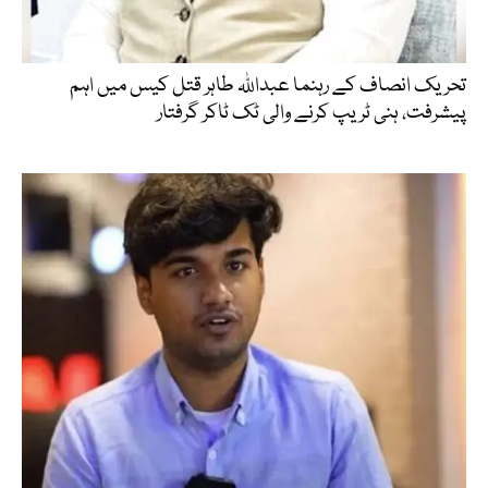
تحریک انصاف کے رہنما عبداللہ طاہر قتل کیس میں اہم
پیشرفت، ہنی ٹریپ کرنے والی ٹک ٹاکر گرفتار