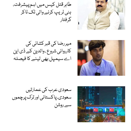
طاہر قتل کیس میں اہم پیشرفت،
ہنی ٹریپ کرنے والی ٹک ٹاکر
گرفتار
میر رضا کی قبر کشائی کی
کارروائی شروع ، والدین کے ڈی این
اے سیمپل بھی لینے کا فیصلہ
سعودی عرب کی عمارتیں
سعودی، پاکستانی اور ترک پرچموں
سے روشن