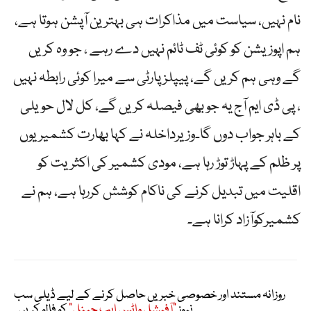
نام نہیں، سیاست میں مذاکرات ہی بہترین آپشن ہوتا ہے،
ہم اپوزیشن کو کوئی ٹف ٹائم نہیں دے رہے ، جو وہ کریں
گے وہی ہم کریں گے، پیپلز پارٹی سے میرا کوئی رابطہ نہیں
، پی ڈی ایم آج یہ جو بھی فیصلہ کریں گے، کل لال حویلی
کے باہر جواب دوں گا۔وزیرداخلہ نے کہا بھارت کشمیریوں
پر ظلم کے پہاڑ توڑ رہا ہے، مودی کشمیر کی اکثریت کو
اقلیت میں تبدیل کرنے کی ناکام کوشش کررہا ہے، ہم نے
کشمیرکوآزاد کرانا ہے۔
روزانہ مستند اور خصوصی خبریں حاصل کرنے کے لیے ڈیلی سب
نیوز
"آفیشل واٹس ایپ چینل"
کو فالو کریں۔