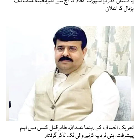
پاکستان گڈز ٹرانسپورٹ اتحاد کا آج سے غیرمعینہ مدت تک
ہڑتال کا اعلان
تحریک انصاف کے رہنما عبداللہ طاہر قتل کیس میں اہم
پیشرفت، ہنی ٹریپ کرنے والی ٹک ٹاکر گرفتار