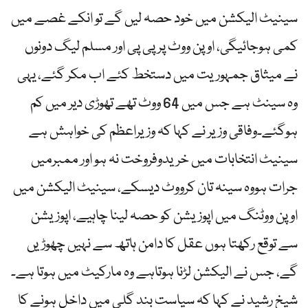
سینیٹ الیکشن میں خود حصہ لیں گے تو انکے غصے میں
کمی ہوجائیگی، اوپن ووٹ پر پی پی اور مسلم لیگ دونوں
نے میثاق جمہوریت میں دستخط کئے اب مکر گئے، یہی
وہ سینٹ ہے جس میں 64 ووٹ تھے تھوڑی دیر میں کم
ہوگئے۔وفاقی وزیر نے کہا کہ وزیراعظم کی خواہش ہے
سینیٹ انتخابات میں خریدوفروخت نہ ہو اور ممبرمیں
جرات ہووہ سینہ تان کرووٹ دیسکے، سینیٹ الیکشن میں
اوپن ووٹنگ میں اپوزیشن کو حصہ لینا چاہیے، اپوزیشن
سے توقع رکھتا ہوں عقل کا دامن ہاتھ سے نہیں چھوڑیں
گے، جس نے الیکشن لڑنا ہوتاہے وہ مارکیٹ میں ہوتا ہے۔
شیخ رشید نے کہا کہ سیاست بند گلی میں داخل ہونے کا