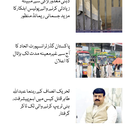
ذہنی معذور لڑکی سے مبینہ
زیادتی کرنے والے پولیس اہلکارکا
مزید جسمانی ریمانڈ منظور
پاکستان گڈز ٹرانسپورٹ اتحاد کا
آج سے غیرمعینہ مدت تک ہڑتال
کا اعلان
تحریک انصاف کے رہنما عبداللہ
طاہر قتل کیس میں اہم پیشرفت،
ہنی ٹریپ کرنے والی ٹک ٹاکر
گرفتار