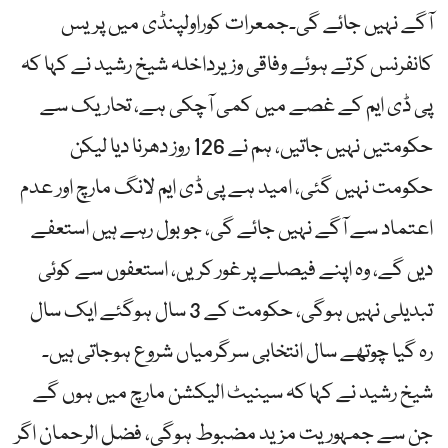
آگے نہیں جائے گی۔جمعرات کوراولپنڈی میں پریس
کانفرنس کرتے ہوئے وفاقی وزیرداخلہ شیخ رشید نے کہا کہ
پی ڈی ایم کے غصے میں کمی آچکی ہے، تحاریک سے
حکومتیں نہیں جاتیں، ہم نے 126 روز دھرنا دیا لیکن
حکومت نہیں گئی، امید ہے پی ڈی ایم لانگ مارچ اور عدم
اعتماد سے آگے نہیں جائے گی، جو بول رہے ہیں استعفے
دیں گے، وہ اپنے فیصلے پر غور کریں، استعفوں سے کوئی
تبدیلی نہیں ہوگی، حکومت کے 3 سال ہوگئے ایک سال
رہ گیا چوتھے سال انتخابی سرگرمیاں شروع ہوجاتی ہیں۔
شیخ رشید نے کہا کہ سینیٹ الیکشن مارچ میں ہوں گے
جن سے جمہوریت مزید مضبوط ہوگی، فضل الرحمان اگر