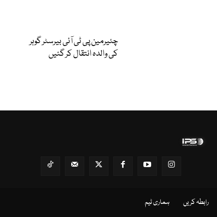
چئیرمین پی ٹی آئی بیرسٹر گوہر
کی والدہ انتقال کر گئیں
رابطہ کریں
ہماری ٹیم