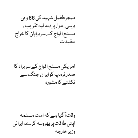
میجر طفیل شہید کی 68 ویں
برسی ، مزار پر دعائیہ تقریب ،
مسلح افواج کے سربراہان کا خراج
عقیدت
امریکی مسلح افواج کے سربراہ کا
صدر ٹرمپ کو ایران جنگ سے
نکلنے کا مشورہ
وقت آگیا ہے کہ امت مسلمہ
اپنی طاقت پر بھروسہ کرے، ایرانی
وزیر خارجہ