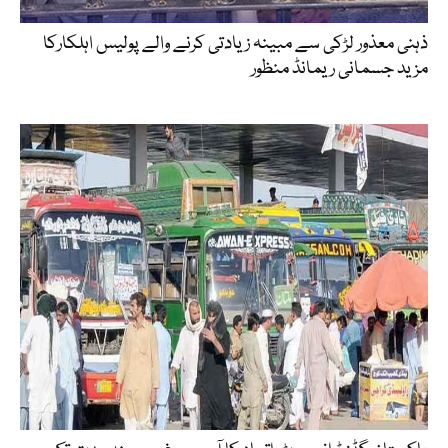
ذہنی معذور لڑکی سے مبینہ زیادتی کرنے والے پولیس اہلکارکا
مزید جسمانی ریمانڈ منظور