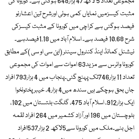
مجموعی تعداد 5 لاکھ47 ہزار648 ہوگئی ہے۔ کورونا کی
مثبت کیسزمیں نمایاں کمی ہوئی اورشرح تین اعشارنو
فیصد ہوگئی ہے کراچی میں کورونا کے مثبت کیسزکی
شرح 10.68 فیصد ہے۔ اسلام آباد میں 1.18فیصدہے۔
نیشنل کمانڈ اینڈ کنٹرول سینٹر (این سی او سی )کے مطابق
کورونا وائرس سے مزید63 اموات سے اموات کی مجموعی
تعداد 11 ہزار746تک پہنچ گئی۔پنجاب میں 4 ہزار793 افراد
جاں بحق ہوچکے ہیں سندھ میں4 ہزار4، خیبر پختونخوا
ایک ہزار912، اسلام آباد 475، گلگت بلتستان میں 102،
بلوچستان میں 196 اور آزاد کشمیر میں 264 افراد لقمہ
اجل بنے۔ملک میں کورونا سے5لاکھ 2 ہزار537افراد