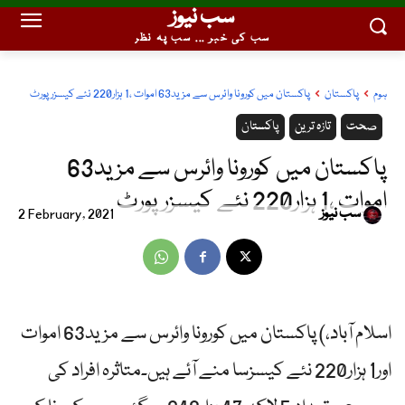
سب نیوز
سب کی خبر ... سب پہ نظر
ہوم
پاکستان
پاکستان میں کورونا وائرس سے مزید63 اموات ،1 ہزار220 نئے کیسزرپورٹ
صحت
تازہ ترین
پاکستان
پاکستان میں کورونا وائرس سے مزید63
اموات ،1 ہزار220 نئے کیسزرپورٹ
سب نیوز
2 February, 2021
اسلام آباد،) پاکستان میں کورونا وائرس سے مزید63 اموات
اور1 ہزار220 نئے کیسزسا منے آئے ہیں۔متاثرہ افراد کی