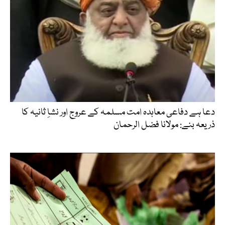
دعا ہے دفاعی معاہدہ امت مسلمہ کے عروج اور نشاِ ثانیہ کا
ذریعہ بنے: مولانا فضل الرحمان