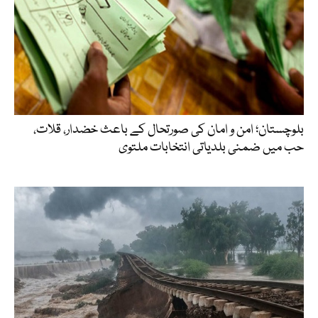
بلوچستان؛ امن و امان کی صورتحال کے باعث خضدار، قلات،
حب میں ضمنی بلدیاتی انتخابات ملتوی