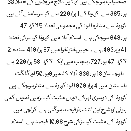
صحتیاب ہو چکے ہیں اور زیر علاج مریضوں کی تعداد 33
ہزار365 ہے۔کورونا کے1 ہزار220 نئے کیسزسامنے آئے ہیں۔
کورونا سے متاثرہ افرادکی مجموعی تعداد 5 لاکھ47
ہزار648 ہوچکی ہے ۔اسلام آباد میں کورونا کیسزکی تعداد
41 ہزار493،ہے،،، خیبرپختونخوا میں 67 ہزار419، سندھ 2
لاکھ 47 ہزار727، پنجاب میں ایک لاکھ 58 ہزار220،ہے
۔ بلوچستان18 ہزار830، آزاد کشمیر 9ہزار50 اورگلگت
بلتستان میں 4 ہزار 909 افرادکورونا سے متاثرہوچکے ہیں۔
کورونا کی دوسری لہرکے دوران مثبت کیسزمیں نمایاں کمی
ہوئی اورشرح تین اعشارنوفیصد ہوگئی ہے۔کراچی میں
کورونا کے مثبت کیسزکی شرح 10.68 فیصد ہے۔ اسلام