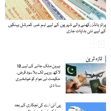
پرائز بانڈز رکھنے والے شہریوں کے لیے اہم خبر، کمرشل بینکوں
کے لیے نئی ہدایات جاری
تازہ ترین
بیرون ملک جانے کے لیے 10
لاکھ روپے تک بلا سود قرض،
حکومت نے عوام کو خوشخبری
سنا دی
پی آئی اے کی نجکاری کے بعد