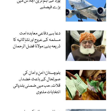
بورڈ کے اہم ترین اجلاس میں
بڑے فیصلے
دعا ہے دفاعی معاہدہ امت
مسلمہ کے عروج اور نشاِ ثانیہ کا
ذریعہ بنے: مولانا فضل الرحمان
بلوچستان؛ امن و امان کی
صورتحال کے باعث خضدار،
قلات، حب میں ضمنی بلدیاتی
انتخابات ملتوی