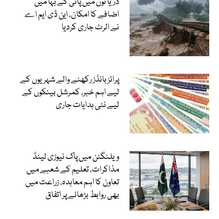
دریا ئوں میں پانی کے بہا میں
اضافے کا امکان، این ڈی ایم اے
نے الرٹ جاری کردیا
پرائز بانڈز رکھنے والے شہریوں کے
لیے اہم خبر، کمرشل بینکوں کے
لیے نئی ہدایات جاری
ویلنگٹن میں پاک نیوزی لینڈ
مذاکرات، تعلیم کے شعبے میں
تعاون کا اہم معاہدہ، زراعت میں
بھی روابط بڑھانے پر اتفاق