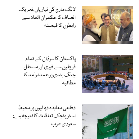
لانگ مارچ کی تیاریاں،تحریک
انصاف کا حکمران اتحاد سے
رابطوں کا فیصلہ
پاکستان کا سوڈان کے تمام
فریقین سے فوری اور مستقل
جنگ بندی پر عملدرآمد کا
مطالبہ
دفاعی معاہدہ دہائیوں پر محیط
اسٹریٹجک تعلقات کا نتیجہ ہے:
سعودی عرب