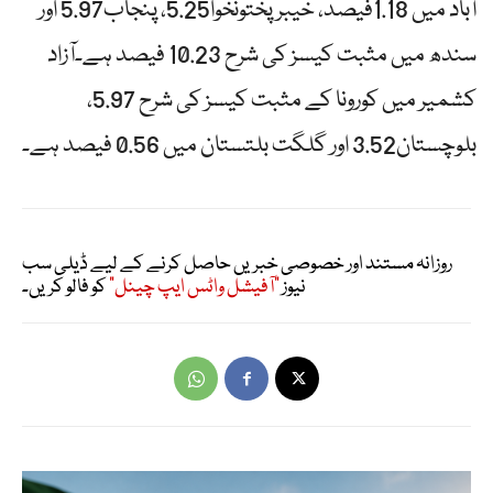
آباد میں 1.18فیصد، خیبرپختونخوا5.25، پنجاب5.97 اور
سندھ میں مثبت کیسز کی شرح 10.23 فیصد ہے۔آزاد
کشمیر میں کورونا کے مثبت کیسز کی شرح 5.97،
بلوچستان3.52 اور گلگت بلتستان میں 0.56 فیصد ہے۔
روزانہ مستند اور خصوصی خبریں حاصل کرنے کے لیے ڈیلی سب
نیوز
"آفیشل واٹس ایپ چینل"
کو فالو کریں۔