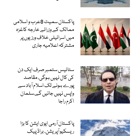
پاکستان سمیت 8عرب و اسلامی
ممالک کے وزرائے خارجہ کاغزہ
میں اسرائیلی خلاف ورزیوں پر
مشترکہ اعلامیہ جاری
ستائیس ستمبر صرف ایک دن
کی کال نہیں ہوگی، مقاصد
پورے ہونے تک اسلام آباد سے
واپس نہیں جائیں گے،سلمان
اکرم راجا
پاکستان آرمی ایوی ایشن کا بڑا
ریسکیو آپریشن، براڈ پیک