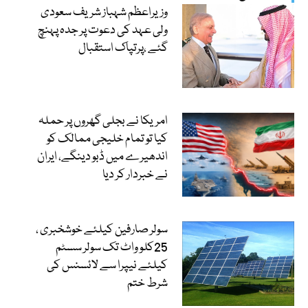
وزیراعظم شہباز شریف سعودی
ولی عہد کی دعوت پر جدہ پہنچ
گئے ،پرتپاک استقبال
امریکا نے بجلی گھروں پر حملہ
کیا تو تمام خلیجی ممالک کو
اندھیرے میں ڈبو دینگے، ایران
نے خبردار کر دیا
سولر صارفین کیلئے خوشخبری ،
25کلو واٹ تک سولر سسٹم
کیلئے نیپرا سے لائسنس کی
شرط ختم