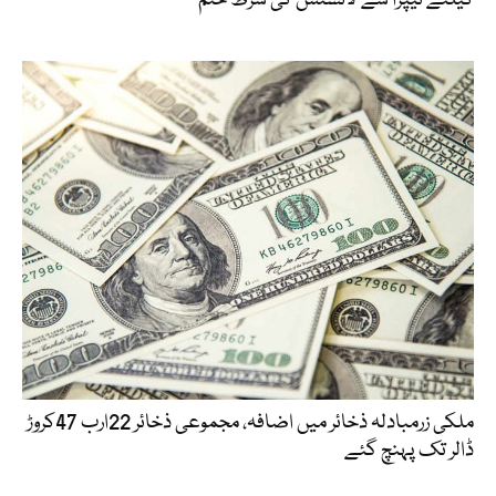
کیلئے نیپرا سے لائسنس کی شرط ختم
ملکی زرمبادلہ ذخائر میں اضافہ، مجموعی ذخائر 22ارب 47کروڑ
ڈالر تک پہنچ گئے