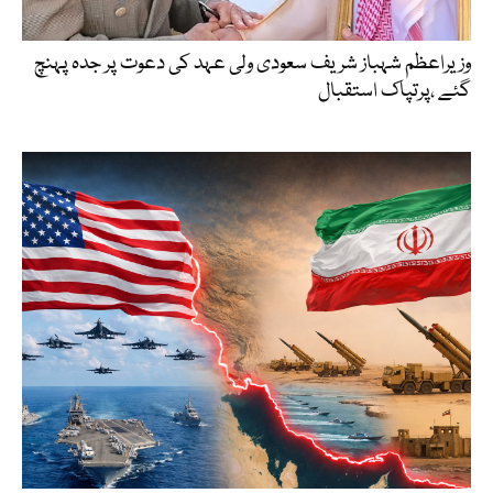
وزیراعظم شہباز شریف سعودی ولی عہد کی دعوت پر جدہ پہنچ
گئے ،پرتپاک استقبال