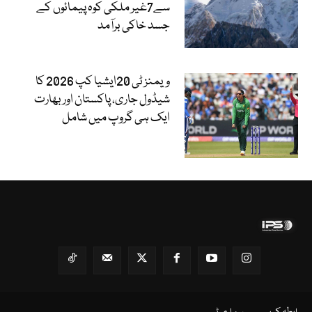
سے7غیر ملکی کوہ پیمائوں کے
جسد خاکی برآمد
ویمنز ٹی 20ایشیا کپ 2026 کا
شیڈول جاری، پاکستان اور بھارت
ایک ہی گروپ میں شامل