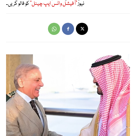
نیوز
"آفیشل واٹس ایپ چینل"
کو فالو کریں۔