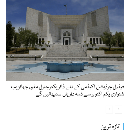
فیڈرل جوڈیشل اکیڈمی کے نئے ڈائریکٹر جنرل مقرر، جہانزیب
شنواری یکم اکتوبر سے ذمہ داریاں سنبھالیں گے
تازہ ترین