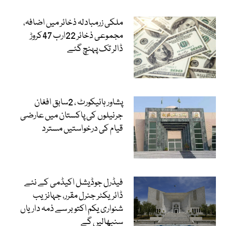
ملکی زرمبادلہ ذخائر میں اضافہ،
مجموعی ذخائر 22ارب 47کروڑ
ڈالر تک پہنچ گئے
پشاور ہائیکورٹ ، 2سابق افغان
جرنیلوں کی پاکستان میں عارضی
قیام کی درخواستیں مسترد
فیڈرل جوڈیشل اکیڈمی کے نئے
ڈائریکٹر جنرل مقرر، جہانزیب
شنواری یکم اکتوبر سے ذمہ داریاں
سنبھالیں گے