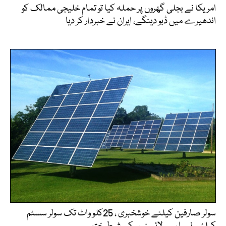
امریکا نے بجلی گھروں پر حملہ کیا تو تمام خلیجی ممالک کو
اندھیرے میں ڈبو دینگے، ایران نے خبردار کر دیا
سولر صارفین کیلئے خوشخبری ، 25کلو واٹ تک سولر سسٹم