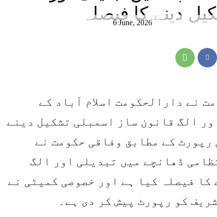
یل دینے کا فیصلہ
6 June, 2026
مت نے دارالحکومت اسلام آباد کے
ور الگ قانون ساز اسمبلی تشکیل دینے
 رپورٹ کے مطابق وفاقی حکومت نے
ظامی ڈھانچے میں تبدیلی اور الگ
کا فیصلہ کیا ہے اور خصوصی کمیٹی نے
ریف کو رپورٹ پیش کر دی ہے۔