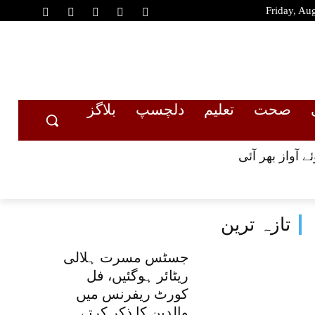
Friday, Au
صحت
تعلیم
دلچسپ
بلاگز
 آواز بھر آئی
تازہ ترین
جسٹس مسرت ہلالی
ریٹائر ہوگئیں، فل
کورٹ ریفرنس میں
والدین کا ذکر کرتے