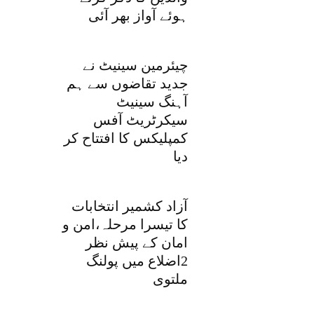
ہوئے آواز بھر آئی
چیئرمین سینیٹ نے
جدید تقاضوں سے ہم
آہنگ سینیٹ
سیکرٹریٹ آفس
کمپلیکس کا افتتاح کر
دیا
آزاد کشمیر انتخابات
کا تیسرا مرحلہ،امن و
امان کے پیش نظر
2اضلاع میں پولنگ
ملتوی