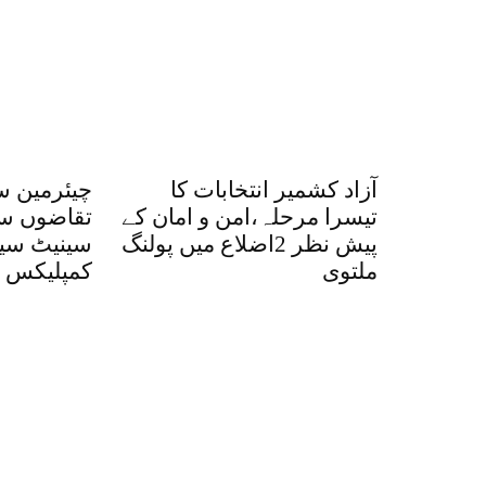
آزاد کشمیر انتخابات کا
چیئرمین س
تیسرا مرحلہ،امن و امان کے
تقاضوں س
پیش نظر 2اضلاع میں پولنگ
سینیٹ سی
ملتوی
کمپلیکس کا