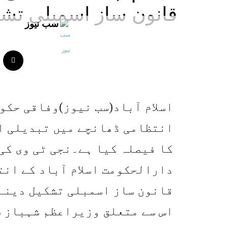
قانون ساز اسمبلی تشک
سب نیوز
اسلام آباد(سب نیوز)وفاقی حکو
انتظامی ڈھانچے میں تبدیلی ا
کا فیصلہ کیا ہے۔نجی ٹی وی کی
دارالحکومت اسلام آباد کے انت
قانون ساز اسمبلی تشکیل دینے 
اس سے متعلق وزیراعظم شہباز ش