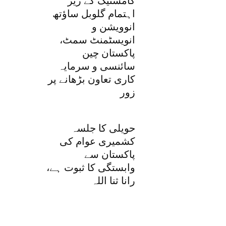
کامسٹیک کے زیر
اہتمام گلوبل ساؤتھ
انوویشن و
انویسٹمنٹ سمٹ،
پاکستان چین
سائنسی و سرمایہ
کاری تعاون بڑھانے پر
زور
حویلی کا جلسہ
کشمیری عوام کی
پاکستان سے
وابستگی کا ثبوت ہے،
رانا ثنا اللہ