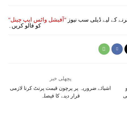
نے کے لیے ڈیلی سب نیوز
"آفیشل واٹس ایپ چینل"
کو فالو کریں۔
پچھلی خبر
اشیائے ضروریہ پر پرچون قیمت پرنٹ کرنا لازمی
ی
قرار دینے کا فیصلہ