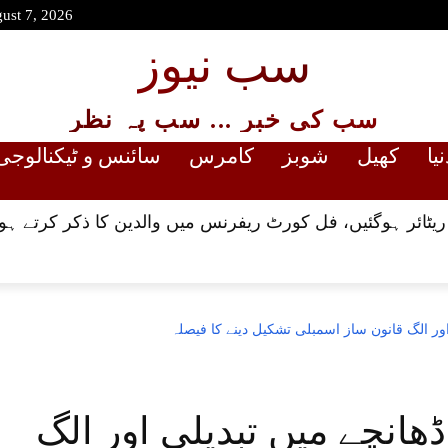
gust 7, 2026
سب نیوز
سب کی خبر ... سب پہ نظر
نیا
کھیل
شوبز
کامرس
سائنس و ٹیکنالوجی
ئر ہوگئیں، فل کورٹ ریفرنس میں والدین کا ذکر کرتے ہوئے
 اور الگ قانون ساز اسمبلی تشکیل دینے کا فیصلہ
ڈھانچے میں تبدیلی اور الگ