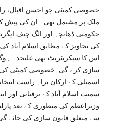
خصوصی کمیٹی جو احسن اقبال، ران
ملک پر مشتمل تھی۔ ان کی پیش کردہ
حکومتی ڈھانچہ اور الگ چیف ایگزی
اس کا سیکریٹریٹ بھی علیحدہ ہوگا
سازی کرے گی۔خصوصی کمیٹی کی پیش
اسمبلی کے ارکان براہ راست انتخا
سمیت اسلام آباد کے ترقیاتی اور ا
وزیراعظم کی منظوری کے بعد پارلیم
سے متعلق قانون سازی کی جائے گی