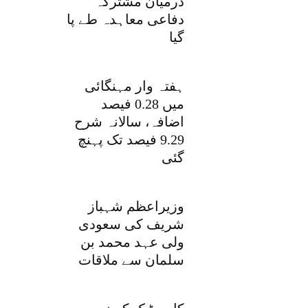
درمیان مشترکہ
دفاعی معاہدہ طے پا
گیا
ہفتہ وار مہنگائی
میں 0.28 فیصد
اضافہ، سالانہ شرح
9.29 فیصد تک پہنچ
گئی
وزیراعظم شہباز
شریف کی سعودی
ولی عہد محمد بن
سلمان سے ملاقات