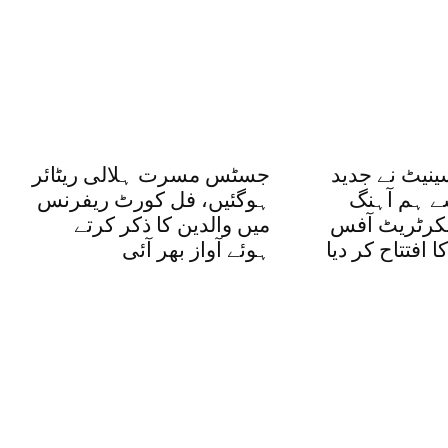
ینیٹ نے جدید
جسٹس مسرت ہلالی ریٹائر
ے ہم آہنگ
ہوگئیں، فل کورٹ ریفرنس
کرٹریٹ آفس
میں والدین کا ذکر کرتے
 افتتاح کر دیا
ہوئے آواز بھر آئی