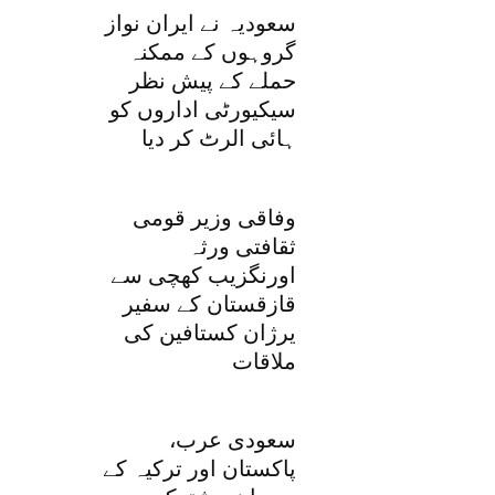
سعودیہ نے ایران نواز
گروہوں کے ممکنہ
حملے کے پیش نظر
سیکیورٹی اداروں کو
ہائی الرٹ کر دیا
وفاقی وزیر قومی
ثقافتی ورثہ
اورنگزیب کھچی سے
قازقستان کے سفیر
یرژان کستافین کی
ملاقات
سعودی عرب،
پاکستان اور ترکیہ کے