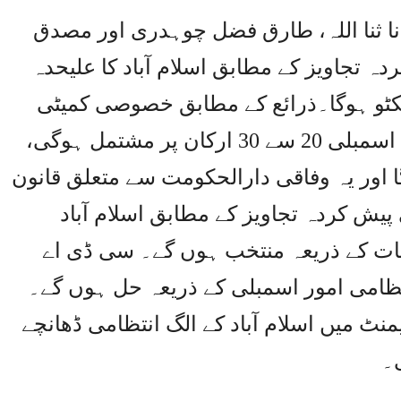
ا ثنا اللہ، طارق فضل چوہدری اور مصدق
 تجاویز کے مطابق اسلام آباد کا علیحدہ
کٹو ہوگا۔ذرائع کے مطابق خصوصی کمیٹی
کی تجاویز کے مطابق اسلام آباد کی اسمبلی 20 سے 30 ارکان پر مشتمل ہوگی،
 اور یہ وفاقی دارالحکومت سے متعلق قانون
 کردہ تجاویز کے مطابق اسلام آباد
بات کے ذریعہ منتخب ہوں گے۔ سی ڈی اے
نتظامی امور اسمبلی کے ذریعہ حل ہوں گے۔
نٹ میں اسلام آباد کے الگ انتظامی ڈھانچے
۔