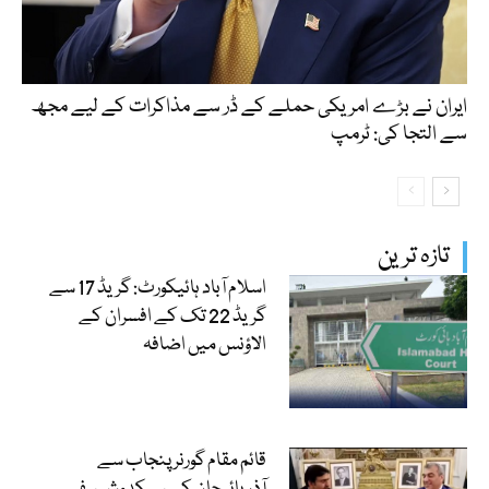
ایران نے بڑے امریکی حملے کے ڈر سے مذاکرات کے لیے مجھ
سے التجا کی: ٹرمپ
تازہ ترین
اسلام آباد ہائیکورٹ: گریڈ 17 سے
گریڈ 22 تک کے افسران کے
الاؤنس میں اضافہ
قائم مقام گورنر پنجاب سے