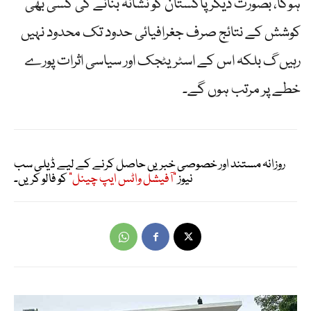
ہوگا، بصورت دیگر پاکستان کو نشانہ بنانے کی کسی بھی
کوشش کے نتائج صرف جغرافیائی حدود تک محدود نہیں
رہیں گ بلکہ اس کے اسٹریٹجک اور سیاسی اثرات پورے
خطے پر مرتب ہوں گے۔
روزانہ مستند اور خصوصی خبریں حاصل کرنے کے لیے ڈیلی سب
نیوز
"آفیشل واٹس ایپ چینل"
کو فالو کریں۔