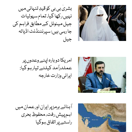
بشریٰ بی بی کو قیدِ تنہائی میں
نہیں رکھا گیا، تمام سہولیات
جیل مینوئل کے مطابق فراہم کی
جا رہی ہیں: سپرنٹنڈنٹ اڈیالہ
جیل
امریکا دوبارہ اپنے وعدوں پر
عملدرآمد کیلئے تیار ہو گیا:
ایرانی وزارت خارجہ
آبنائے ہرمز پر ایران اور عمان میں
اہم پیش رفت، محفوظ بحری
راستے پر اتفاق ہوگیا