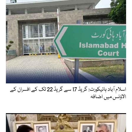
اسلام آباد ہائیکورٹ: گریڈ 17 سے گریڈ 22 تک کے افسران کے
الاؤنس میں اضافہ