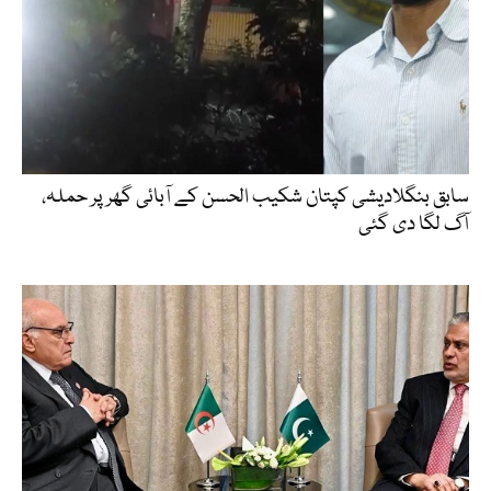
سابق بنگلادیشی کپتان شکیب الحسن کے آبائی گھر پر حملہ،
آگ لگا دی گئی