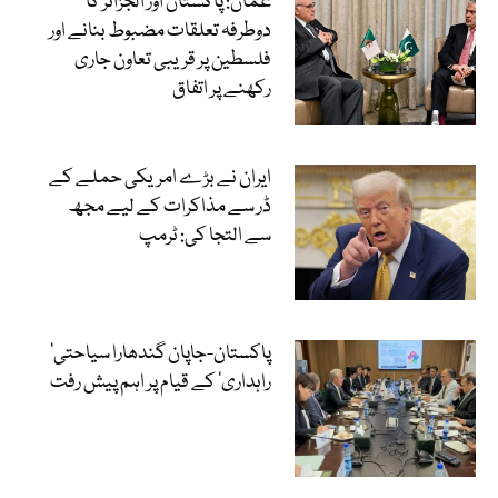
عمان: پاکستان اور الجزائر کا
دوطرفہ تعلقات مضبوط بنانے اور
فلسطین پر قریبی تعاون جاری
رکھنے پر اتفاق
ایران نے بڑے امریکی حملے کے
ڈر سے مذاکرات کے لیے مجھ
سے التجا کی: ٹرمپ
‘پاکستان-جاپان گندھارا سیاحتی
راہداری’ کے قیام پر اہم پیش رفت