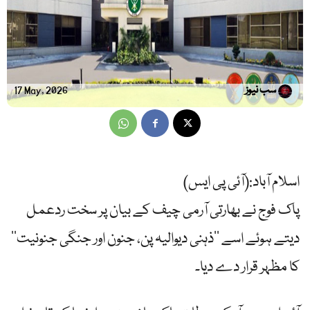
سب نیوز
17 May, 2026
اسلام آباد:(آئی پی ایس)
پاک فوج نے بھارتی آرمی چیف کے بیان پر سخت ردعمل
دیتے ہوئے اسے ’’ذہنی دیوالیہ پن، جنون اور جنگی جنونیت‘‘
کا مظہر قرار دے دیا۔