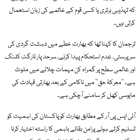
کہ تہذیبی برتری یا کسی قوم کے خاتمے کی زبان استعمال
کرتی ہیں۔
ترجمان کا کہنا تھا کہ بھارت خطے میں دہشت گردی کی
سرپرستی، عدم استحکام پیدا کرنے، سرحد پار ٹارگٹ کلنگ
اور عالمی سطح پر گمراہ کن مہمات چلانے میں ملوث
ہے۔ ’’معرکۂ حق‘‘ میں ناکامی کے بعد بھارتی قیادت کی
مایوسی کھل کر سامنے آچکی ہے۔
آئی ایس پی آر کے مطابق بھارت کو پاکستان کی اہمیت کو
تسلیم کرتے ہوئے پرامن بقائے باہمی کا راستہ اختیار کرنا