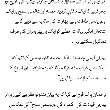
آئی ایس پی آر کے مطابق پاکستان جنوبی ایشیا کی تاریخ اور
جغرافیے کا ایک ناقابلِ تردید حصہ اور عالمی سطح پر ایک
اہم ایٹمی طاقت ہے، بھارت کی جانب سے دیے گئے
اشتعال انگیز بیانات خطے کو ایک بار پھر بحران کی طرف
دھکیل سکتے ہیں۔
بھارتی آرمی چیف نے ایک حالیہ انٹرویو میں کہا تھا کہ
’’پاکستان کو فیصلہ کرنا ہوگا کہ وہ جغرافیے اور تاریخ کا
حصہ بننا چاہتا ہے یا نہیں‘‘۔
ترجمان پاک فوج نے کہا کہ یہ بیان ہندوتوا نظریے کے زیرِ اثر
بھارتی قیادت کی ’’گمراہ کن اور وہمی سوچ‘‘ کی عکاسی