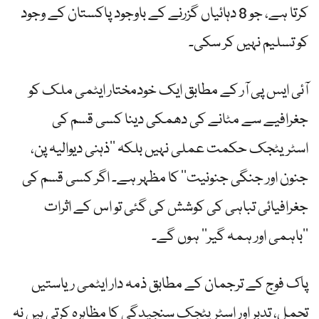
کرتا ہے، جو 8 دہائیاں گزرنے کے باوجود پاکستان کے وجود
کو تسلیم نہیں کر سکی۔
آئی ایس پی آر کے مطابق ایک خودمختار ایٹمی ملک کو
جغرافیے سے مٹانے کی دھمکی دینا کسی قسم کی
اسٹریٹجک حکمت عملی نہیں بلکہ ’’ذہنی دیوالیہ پن،
جنون اور جنگی جنونیت‘‘ کا مظہر ہے۔ اگر کسی قسم کی
جغرافیائی تباہی کی کوشش کی گئی تو اس کے اثرات
’’باہمی اور ہمہ گیر‘‘ ہوں گے۔
پاک فوج کے ترجمان کے مطابق ذمہ دار ایٹمی ریاستیں
تحمل، تدبر اور اسٹریٹجک سنجیدگی کا مظاہرہ کرتی ہیں نہ