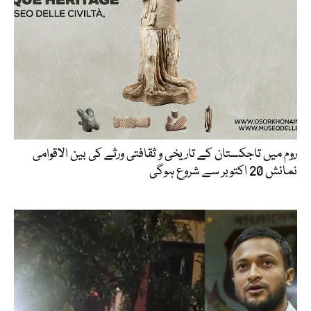
روم میں تاجکستان کے تاریخی و ثقافتی ورثے کی بین الاقوامی
نمائش 20 اکتوبر سے شروع ہوگی