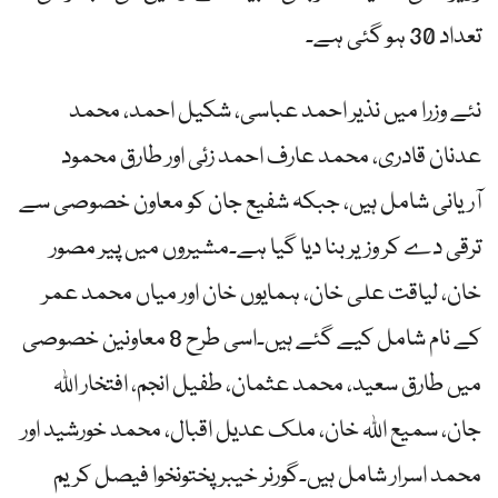
تعداد 30 ہو گئی ہے۔
نئے وزرا میں نذیر احمد عباسی، شکیل احمد، محمد
عدنان قادری، محمد عارف احمد زئی اور طارق محمود
آریانی شامل ہیں، جبکہ شفیع جان کو معاون خصوصی سے
ترقی دے کر وزیر بنا دیا گیا ہے۔مشیروں میں پیر مصور
خان، لیاقت علی خان، ہمایوں خان اور میاں محمد عمر
کے نام شامل کیے گئے ہیں۔اسی طرح 8 معاونین خصوصی
میں طارق سعید، محمد عثمان، طفیل انجم، افتخار اللہ
جان، سمیع اللہ خان، ملک عدیل اقبال، محمد خورشید اور
محمد اسرار شامل ہیں۔گورنر خیبرپختونخوا فیصل کریم