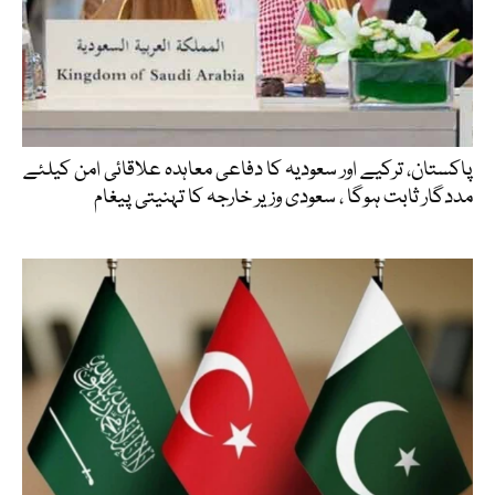
پاکستان، ترکیے اور سعودیہ کا دفاعی معاہدہ علاقائی امن کیلئے
مددگار ثابت ہوگا ، سعودی وزیر خارجہ کا تہنیتی پیغام