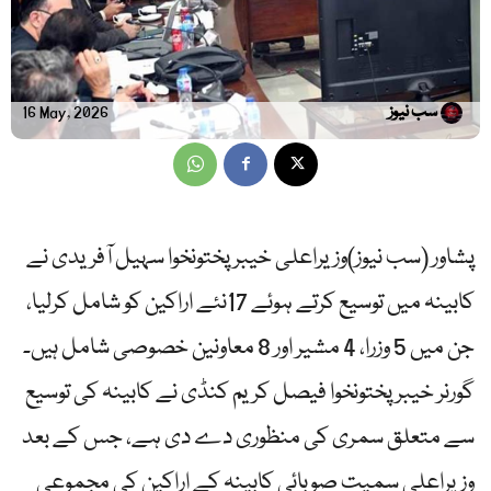
سب نیوز
16 May, 2026
پشاور (سب نیوز)وزیراعلی خیبرپختونخوا سہیل آفریدی نے
کابینہ میں توسیع کرتے ہوئے 17نئے اراکین کو شامل کرلیا،
جن میں 5 وزرا، 4 مشیر اور 8 معاونین خصوصی شامل ہیں۔
گورنر خیبرپختونخوا فیصل کریم کنڈی نے کابینہ کی توسیع
سے متعلق سمری کی منظوری دے دی ہے، جس کے بعد
وزیراعلی سمیت صوبائی کابینہ کے اراکین کی مجموعی