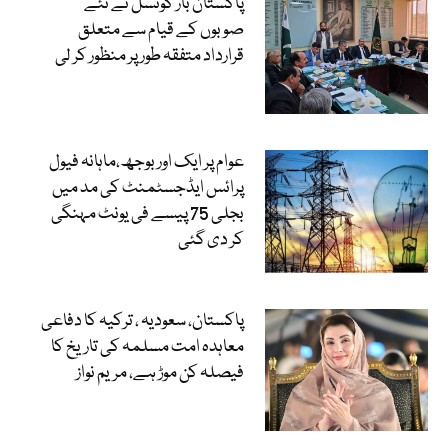
پاکستان بار کونسل نے نئے
صوبوں کے قیام سے متعلق
قرارداد متفقہ طور پر منظور کر لی
عوام پر ایک اور بوجھ،ماہانہ فیول
پرائس ایڈجسٹمنٹ کی مد میں
بجلی 75 پیسے فی یونٹ مہنگی
کر دی گئی
پاکستان، سعودیہ ، ترکیہ کا دفاعی
معاہدہ امت مسلمہ کی تاریخ کا
فیصلہ کن موڑ ہے، مریم نواز