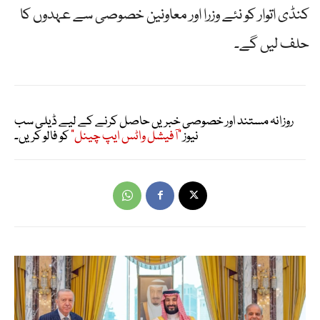
کنڈی اتوار کو نئے وزرا اور معاونین خصوصی سے عہدوں کا
حلف لیں گے۔
روزانہ مستند اور خصوصی خبریں حاصل کرنے کے لیے ڈیلی سب
نیوز
"آفیشل واٹس ایپ چینل"
کو فالو کریں۔