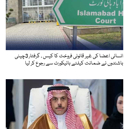
انسانی اعضا کی غیر قانونی فروخت کا کیس ، گرفتار 3چینی
باشندوں نے ضمانت کیلئے ہائیکورٹ سے رجوع کر لیا