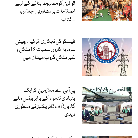
قوانین کو مضبوط بنانے کے لیے
اصلاحات پر مشاورتی اجلاس،
کتاب...
فیسکو کی نجکاری، ترکیہ، چینی
سرمایہ کاروں سمیت 12ملکی و
غیر ملکی گروپ میدان میں
پی آئی اے ملازمین کو ایک
بنیادی تنخواہ کے برابر بونس ملے
گا، بورڈ آف ڈائریکٹرز نے منظوری
دیدی