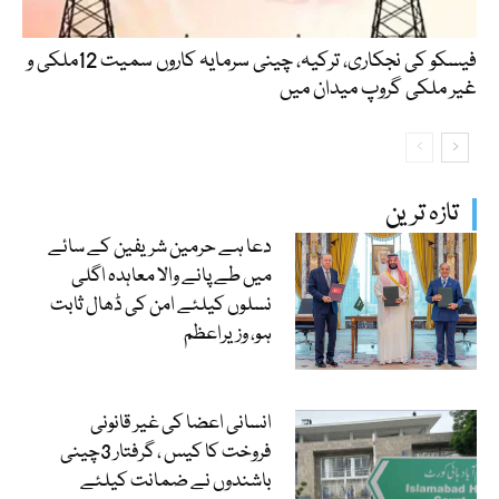
فیسکو کی نجکاری، ترکیہ، چینی سرمایہ کاروں سمیت 12ملکی و
غیر ملکی گروپ میدان میں
تازہ ترین
دعا ہے حرمین شریفین کے سائے
میں طے پانے والا معاہدہ اگلی
نسلوں کیلئے امن کی ڈھال ثابت
ہو، وزیراعظم
انسانی اعضا کی غیر قانونی
فروخت کا کیس ، گرفتار 3چینی
باشندوں نے ضمانت کیلئے