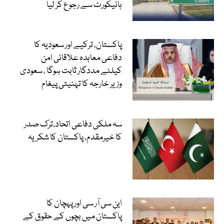
ہائیکورٹ سے رجوع کر لیا
پاکستان، ترکیے اور سعودیہ کا
دفاعی معاہدہ علاقائی امن
کیلئے مددگار ثابت ہوگا ، سعودی
وزیر خارجہ کا تہنیتی پیغام
سہ ملکی دفاعی اتحاد،ترک صدر
کا خیرمقدم، پاکستان کا شکریہ
این سی آر سی اور پہچان کا
پاکستان میں بچوں کے حقوق کے