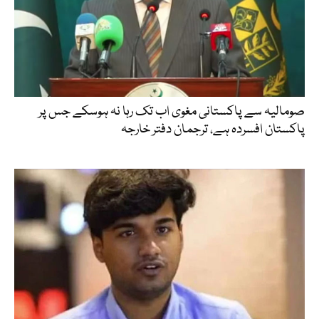
صومالیہ سے پاکستانی مغوی اب تک رہا نہ ہوسکے جس پر
پاکستان افسردہ ہے، ترجمان دفتر خارجہ