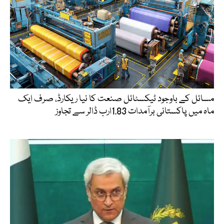
مسائل کے باوجود ٹیکسٹائل صنعت کا نیا ریکارڈ، صرف ایک
ماہ میں پاکستانی برآمدات 1.83ارب ڈالر سے تجاوز