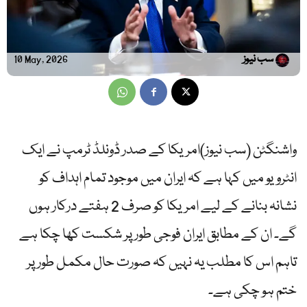
سب نیوز
10 May, 2026
واشنگٹن (سب نیوز)امریکا کے صدر ڈونلڈ ٹرمپ نے ایک
انٹرویو میں کہا ہے کہ ایران میں موجود تمام اہداف کو
نشانہ بنانے کے لیے امریکا کو صرف 2 ہفتے درکار ہوں
گے۔ ان کے مطابق ایران فوجی طور پر شکست کھا چکا ہے
تاہم اس کا مطلب یہ نہیں کہ صورت حال مکمل طور پر
ختم ہو چکی ہے۔