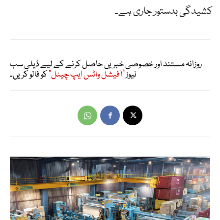
کشیدگی بدستور جاری ہے۔
روزانہ مستند اور خصوصی خبریں حاصل کرنے کے لیے ڈیلی سب
نیوز
"آفیشل واٹس ایپ چینل"
کو فالو کریں۔