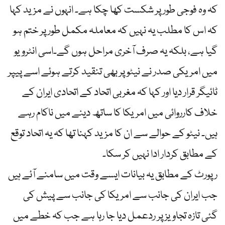
کہ وہ فوجی طور پر شکست کھا چکا ہے۔ انہوں نے مزید کہا
کہ اس کا مطلب یہ نہیں کہ معاملہ مکمل طور پر ختم ہو
گیا ہے، بلکہ یہ صرف آخری مراحل ہوں گے۔اسی انٹرویو
میں امریکی صدر نے نیٹو پر بھی تنقید کرتے ہوئے اسے پیپر
ٹائیگر قرار دیا اور کہا کہ مغربی اتحاد کے اتحادی ایران کے
خلاف کارروائی میں امریکا کا ساتھ دینے میں ناکام رہے
ہیں۔ نیٹو کے حوالے سے ان کا مزید کہنا تھا کہ یہ اتحاد توقع
کے مطابق کردار ادا نہیں کر سکا۔
رپورٹ کے مطابق یہ بیانات ایسے وقت میں سامنے آئے ہیں
جب ایران کی جانب سے امریکا کی جانب سے پیش کی
گئی تازہ تجاویز پر ردعمل دیا جا رہا ہے جب کہ خطے میں