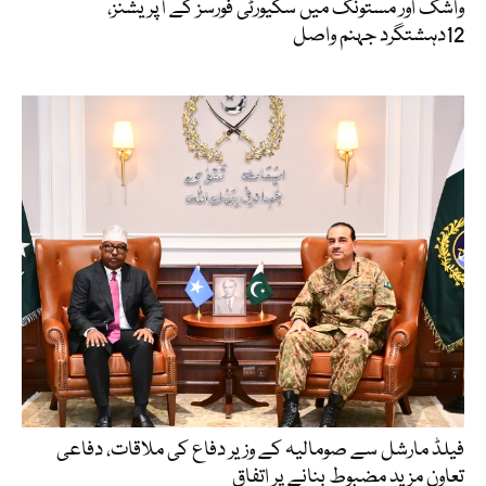
واشک اور مستونگ میں سکیورٹی فورسز کے آپریشنز،
12دہشتگرد جہنم واصل
فیلڈ مارشل سے صومالیہ کے وزیر دفاع کی ملاقات، دفاعی
تعاون مزید مضبوط بنانے پر اتفاق