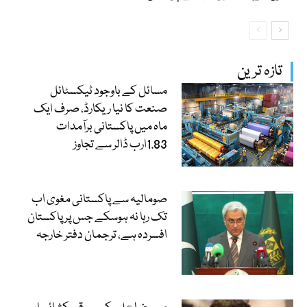
تازہ ترین
مسائل کے باوجود ٹیکسٹائل
صنعت کا نیا ریکارڈ، صرف ایک
ماہ میں پاکستانی برآمدات
1.83ارب ڈالر سے تجاوز
صومالیہ سے پاکستانی مغوی اب
تک رہا نہ ہوسکے جس پر پاکستان
افسردہ ہے، ترجمان دفتر خارجہ