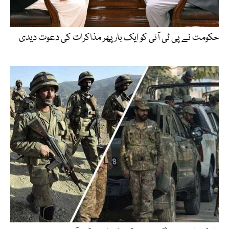
حکومت نے پی ٹی آئی کو ایک بارپھر مذاکرات کی دعوت دیدی