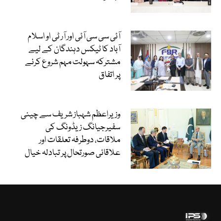
آئی سی سی آئی اور آر ٹی او اسلام
آباد کا ٹیکس دہندگان کے لیے
مشترکہ سہولت مہم شروع کرنے
پر اتفاق
وزیراعظم شہباز شریف سے چینی
سفیرجیانگ زیڈونگ کی
ملاقات، دوطرفہ تعلقات اور
علاقائی صورتحال پر تبادلہ خیال