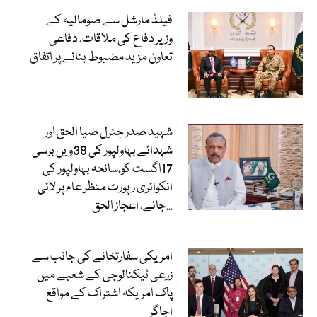
فیلڈ مارشل سے صومالیہ کے
وزیر دفاع کی ملاقات، دفاعی
تعاون مزید مضبوط بنانے پر اتفاق
شہید صدر جنرل ضیا الحق اور
شہدائے بہاولپور کی 38ویں برسی
17اگست کو،سانحہ بہاولپور کی
انکوائری رپورٹ منظر عام پر لائی
جائے، اعجاز الحق...
امریکی سفارتخانے کی جانب سے
زرعی ٹیکنالوجی کے شعبے میں
پاک امریکہ اشتراک کے مواقع
اجاگر