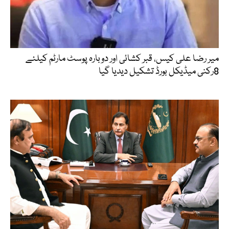
میر رضا علی کیس، قبر کشائی اور دوبارہ پوسٹ مارٹم کیلئے
8رکنی میڈیکل بورڈ تشکیل دیدیا گیا