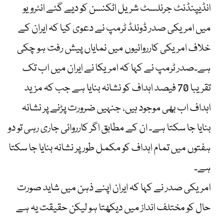
انڈیپنڈنٹ جرنلسٹ شریل اٹکنسن کو دیے گئے انٹرویو
میں امریکی صدر ڈونلڈ ٹرمپ نے دعوی کیا کہ ایران کے
خلاف امریکی کارروائیوں میں نمایاں پیش رفت ہو چکی
ہے۔صدر ٹرمپ نے کہا کہ امریکا نے ایران میں اب تک
تقریبا 70 فیصد اہداف کو نشانہ بنایا ہے جب کہ مزید
اہداف اب بھی موجود ہیں، جنہیں ضرورت پڑنے پر نشانہ
بنایا جا سکتا ہے۔ ان کے مطابق اگر کارروائی جاری رہی تو دو
ہفتوں میں تمام اہداف کو مکمل طور پر نشانہ بنایا جا سکتا
ہے۔
امریکی صدر نے کہا کہ ایران اپنے ذہن میں شاید صورت
حال کو مختلف انداز میں دیکھتا ہو لیکن حقیقت یہ ہے