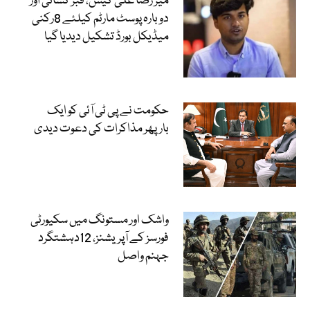
میر رضا علی کیس، قبر کشائی اور
دوبارہ پوسٹ مارٹم کیلئے 8رکنی
میڈیکل بورڈ تشکیل دیدیا گیا
حکومت نے پی ٹی آئی کو ایک
بارپھر مذاکرات کی دعوت دیدی
واشک اور مستونگ میں سکیورٹی
فورسز کے آپریشنز، 12دہشتگرد
جہنم واصل